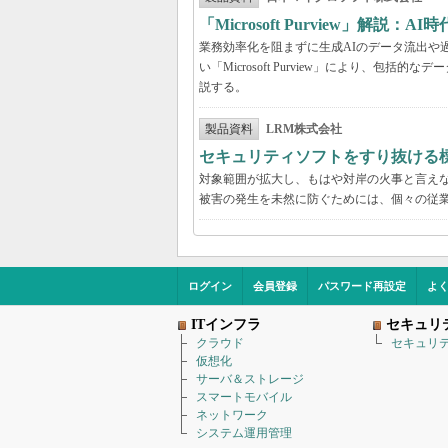
「Microsoft Purview」
業務効率化を阻まずに生成AIのデータ流出や過剰
い「Microsoft Purview」により、
説する。
製品資料
LRM株式会社
セキュリティソフトをすり抜ける
対象範囲が拡大し、もはや対岸の火事と言え
被害の発生を未然に防ぐためには、個々の従
ログイン
会員登録
パスワード再設定
よ
ITインフラ
セキュリ
クラウド
セキュリ
仮想化
サーバ＆ストレージ
スマートモバイル
ネットワーク
システム運用管理