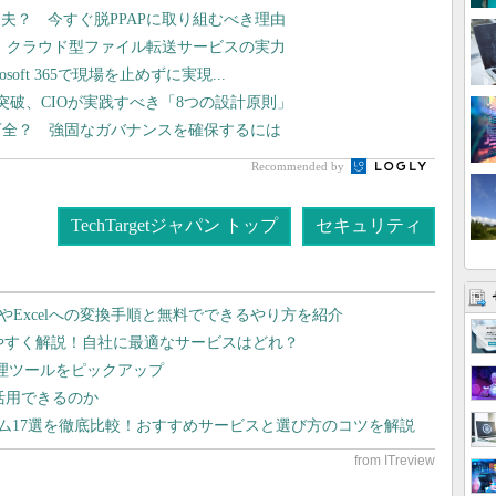
夫？ 今すぐ脱PPAPに取り組むべき理由
現、クラウド型ファイル転送サービスの実力
oft 365で現場を止めずに実現...
突破、CIOが実践すべき「8つの設計原則」
万全？ 強固なガバナンスを確保するには
Recommended by
TechTargetジャパン トップ
セキュリティ
dやExcelへの変換手順と無料でできるやり方を紹介
りやすく解説！自社に最適なサービスはどれ？
管理ツールをピックアップ
で活用できるのか
テム17選を徹底比較！おすすめサービスと選び方のコツを解説