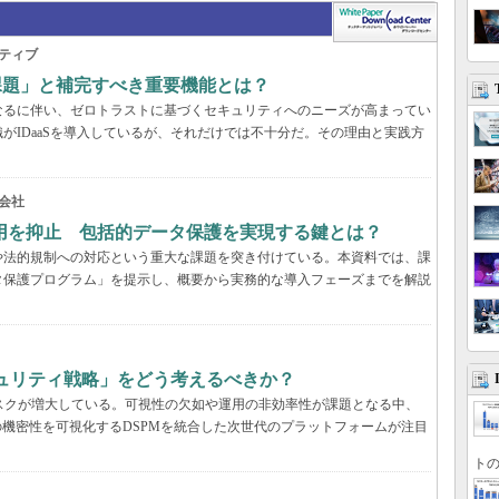
ティブ
の課題」と補完すべき重要機能とは？
なるに伴い、ゼロトラストに基づくセキュリティへのニーズが高まってい
がIDaaSを導入しているが、それだけでは不十分だ。その理由と実践方
会社
用を抑止 包括的データ保護を実現する鍵とは？
や法的規制への対応という重大な課題を突き付けている。本資料では、課
タ保護プログラム」を提示し、概要から実務的な導入フェーズまでを解説
キュリティ戦略」をどう考えるべきか？
いリスクが増大している。可視性の欠如や運用の非効率性が課題となる中、
の機密性を可視化するDSPMを統合した次世代のプラットフォームが注目
トの