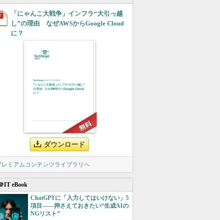
「にゃんこ大戦争」インフラ“大引っ越
し”の理由 なぜAWSからGoogle Cloud
に？
ダウンロード
 プレミアムコンテンツライブラリへ
＠IT eBook
ChatGPTに「入力してはいけない」5
項目――押さえておきたい“生成AIの
NGリスト”