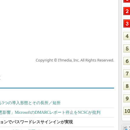
Copyright © ITmedia, Inc. All Rights Reserved.
覧
ける3つの導入形態とその長所／短所
響」MicrosoftのDMARCレポート停止をNCSCが批判
バージョンでパスワードレスサインインが実現