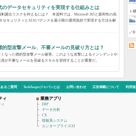
解説：AI時代のデータセキュリティを実現する仕組みとは
ト構
露出リスクを抑えるには？ 本資料では、Microsoft 365と親和性の高
包括的なデータセキュリティとAIガバナンスを最小限の運用負担で実現する方法を解
／B
標的型攻撃メール、不審メールの見破り方とは？
なくなった標的型攻撃メール被害。このような攻撃によるインシデントや
業員が不審なメールを見破るスキルを習得することが重要だ。
くあるご質問
TechTargetジャパンとは
お問い合わせ
広告掲載について
利用規
ティ
業務アプリ
ティ
ERP
データ分析
CX
情報系システム
エンタープライズAI