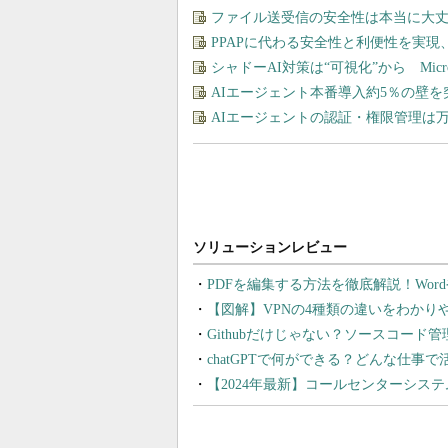
ファイル送受信の安全性は本当に大丈
PPAPに代わる安全性と利便性を実
シャドーAI対策は“可視化”から Micros
AIエージェント本番導入約5％の壁を
AIエージェントの認証・権限管理は
PDFを編集する方法を徹底解説！Wor
【図解】VPNの4種類の違いをわか
Githubだけじゃない？ソースコード
chatGPTで何ができる？どんな仕事
【2024年最新】コールセンターシス