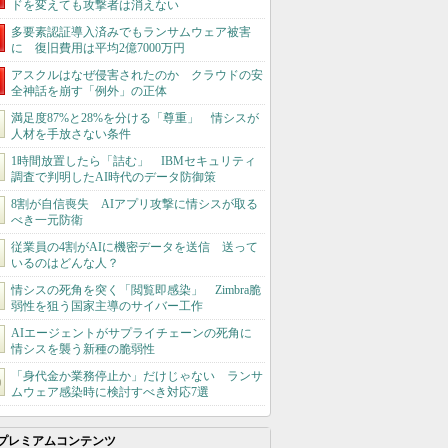
ドを変えても攻撃者は消えない
多要素認証導入済みでもランサムウェア被害
に 復旧費用は平均2億7000万円
アスクルはなぜ侵害されたのか クラウドの安
全神話を崩す「例外」の正体
満足度87%と28%を分ける「尊重」 情シスが
人材を手放さない条件
1時間放置したら「詰む」 IBMセキュリティ
調査で判明したAI時代のデータ防御策
8割が自信喪失 AIアプリ攻撃に情シスが取る
べき一元防衛
従業員の4割がAIに機密データを送信 送って
いるのはどんな人？
情シスの死角を突く「閲覧即感染」 Zimbra脆
弱性を狙う国家主導のサイバー工作
AIエージェントがサプライチェーンの死角に
情シスを襲う新種の脆弱性
「身代金か業務停止か」だけじゃない ランサ
ムウェア感染時に検討すべき対応7選
プレミアムコンテンツ