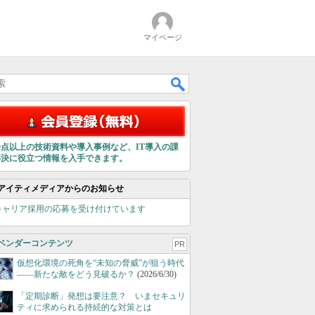
マイページ
00点以上の技術資料や導入事例など、IT導入の課
解決に役立つ情報を入手できます。
アイティメディアからのお知らせ
キャリア採用の応募を受け付けています
ベンダーコンテンツ
PR
仮想化環境の死角を“未知の脅威”が狙う時代
――新たな敵をどう見破るか？
(2026/6/30)
「定期診断」発想は要注意？ いまセキュリ
ティに求められる持続的な対策とは