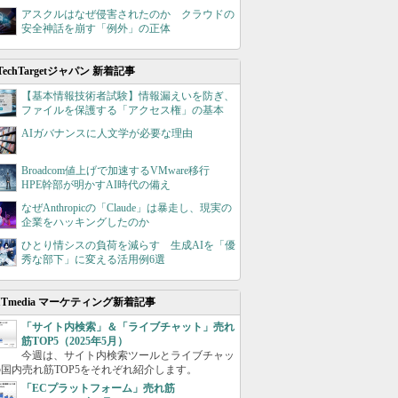
アスクルはなぜ侵害されたのか クラウドの
安全神話を崩す「例外」の正体
TechTargetジャパン 新着記事
【基本情報技術者試験】情報漏えいを防ぎ、
ファイルを保護する「アクセス権」の基本
AIガバナンスに人文学が必要な理由
Broadcom値上げで加速するVMware移行
HPE幹部が明かすAI時代の備え
なぜAnthropicの「Claude」は暴走し、現実の
企業をハッキングしたのか
ひとり情シスの負荷を減らす 生成AIを「優
秀な部下」に変える活用例6選
ITmedia マーケティング新着記事
「サイト内検索」＆「ライブチャット」売れ
筋TOP5（2025年5月）
今週は、サイト内検索ツールとライブチャッ
国内売れ筋TOP5をそれぞれ紹介します。
「ECプラットフォーム」売れ筋