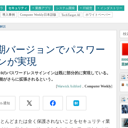
フラ
セキュリティ
業務アプリ
システム開発
IT経営
インダストリー
導入事例
Computer Weekly日本語版
ホワイトペーパー
TechTarget.AI
AI
経営とIT
医療IT
中堅・中小企業とIT
教育IT
解説
0の次期バージョンでパスワー
ンが実現
80
題
ndows 10のパスワードレスサインインは既に部分的に実現している。
能がさらに拡張されるという。
[
Warwick Ashford
，
Computer Weekly
]
ル通知
とんどまたは全く保護されないことをセキュリティ業