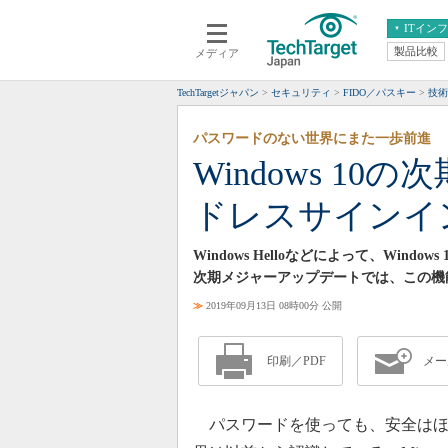
ITイン
製品比較
メディア
クラウド
エンタープライズ
ERP
仮想化
TechTargetジャパン
セキュリティ
FIDO／パスキー
技術
データ分析
サーバ＆ストレージ
パスワードのない世界にまた一歩前進
CX
スマートモバイル
Windows 1
情報系システム
ネットワーク
ドレスサインイ
システム運用管理
Windows Helloなどによって、Wi
次期メジャーアップデートでは、この機
≫
2019年09月13日 08時00分 公開
印刷／PDF
メー
パスワードを使っても、安全はほ