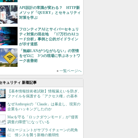
API設計の常識が変わる？ HTTP新
メソッド「QUERY」とセキュリティ
対策を学ぶ
フロンティアAIとサイバーセキュリ
ティ対策の現在地 「17万行のAIコ
ード分析」事例と公的ガイドライン
が示す道筋
「無線LANがつながらない」の苦情
をゼロに 3つの現場に学ぶネットワ
ーク改善術
»
一覧ページへ
セキュリティ 新着記事
【基本情報技術者試験】情報漏えいを防ぎ、
ファイルを保護する「アクセス権」の基本
なぜAnthropicの「Claude」は暴走し、現実の
企業をハッキングしたのか
Macを守る「ロックダウンモード」が“侵害
調査の障壁”になっている
AIエージェントがサプライチェーンの死角
に 情シスを襲う新種の脆弱性