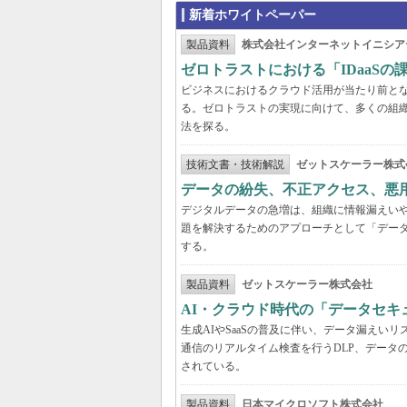
新着ホワイトペーパー
製品資料
株式会社インターネットイニシア
ゼロトラストにおける「IDaaS
ビジネスにおけるクラウド活用が当たり前と
る。ゼロトラストの実現に向けて、多くの組織
法を探る。
技術文書・技術解説
ゼットスケーラー株式
データの紛失、不正アクセス、悪
デジタルデータの急増は、組織に情報漏えい
題を解決するためのアプローチとして「デー
する。
製品資料
ゼットスケーラー株式会社
AI・クラウド時代の「データセ
生成AIやSaaSの普及に伴い、データ漏え
通信のリアルタイム検査を行うDLP、データ
されている。
製品資料
日本マイクロソフト株式会社