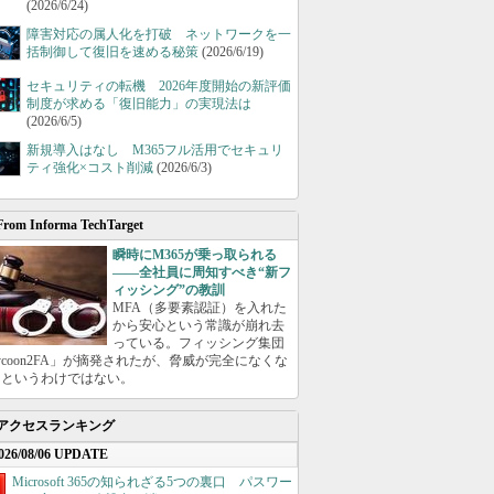
(2026/6/24)
障害対応の属人化を打破 ネットワークを一
括制御して復旧を速める秘策
(2026/6/19)
セキュリティの転機 2026年度開始の新評価
制度が求める「復旧能力」の実現法は
(2026/6/5)
新規導入はなし M365フル活用でセキュリ
ティ強化×コスト削減
(2026/6/3)
From Informa TechTarget
瞬時にM365が乗っ取られる
――全社員に周知すべき“新フ
ィッシング”の教訓
MFA（多要素認証）を入れた
から安心という常識が崩れ去
っている。フィッシング集団
ycoon2FA」が摘発されたが、脅威が完全になくな
たというわけではない。
アクセスランキング
026/08/06 UPDATE
Microsoft 365の知られざる5つの裏口 パスワー