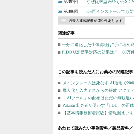
397
なぜ従来型WANからSD
396
OS再インストールでも
過去の連載記事が 395 件あります
関連記事
十分に進化した生体認証は“手に埋め
FIDO U2F標準対応の効果は？ 60万
あわせて読みたい事例資料／製品資料／