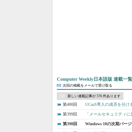
Computer Weekly日本語版 連載一
次回の掲載をメールで受け取る
新しい連載記事が 576 件あります
400
UCaaS導入の成否を分
399
「メールセキュリティに悪影
398
Windows 10の次期