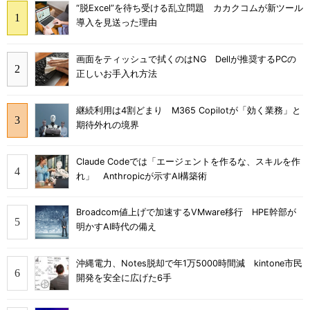
“脱Excel”を待ち受ける乱立問題 カカクコムが新ツール
導入を見送った理由
画面をティッシュで拭くのはNG Dellが推奨するPCの
正しいお手入れ方法
継続利用は4割どまり M365 Copilotが「効く業務」と
期待外れの境界
Claude Codeでは「エージェントを作るな、スキルを作
れ」 Anthropicが示すAI構築術
Broadcom値上げで加速するVMware移行 HPE幹部が
明かすAI時代の備え
沖縄電力、Notes脱却で年1万5000時間減 kintone市民
開発を安全に広げた6手