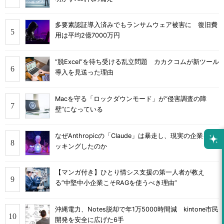
多要素認証導入済みでもランサムウェア被害に 復旧費
用は平均2億7000万円
“脱Excel”を待ち受ける乱立問題 カカクコムが新ツール
導入を見送った理由
Macを守る「ロックダウンモード」が“侵害調査の障
壁”になっている
なぜAnthropicの「Claude」は暴走し、現実の企業をハ
ッキングしたのか
【マンガ付き】ひとり情シス支援の第一人者が教え
る”中堅中小企業こそRAGを使うべき理由”
沖縄電力、Notes脱却で年1万5000時間減 kintone市民
開発を安全に広げた6手