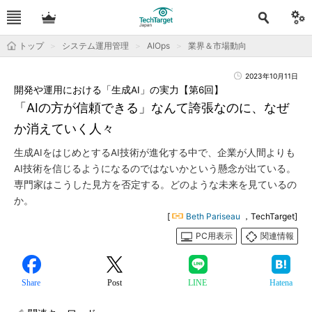
トップ
システム運用管理
AIOps
業界＆市場動向
2023年10月11日
開発や運用における「生成AI」の実力【第6回】
「AIの方が信頼できる」なんて誇張なのに、なぜ
か消えていく人々
生成AIをはじめとするAI技術が進化する中で、企業が人間よりも
AI技術を信じるようになるのではないかという懸念が出ている。
専門家はこうした見方を否定する。どのような未来を見ているの
か。
[
Beth Pariseau
，TechTarget]
PC用表示
関連情報
Share
Post
LINE
Hatena