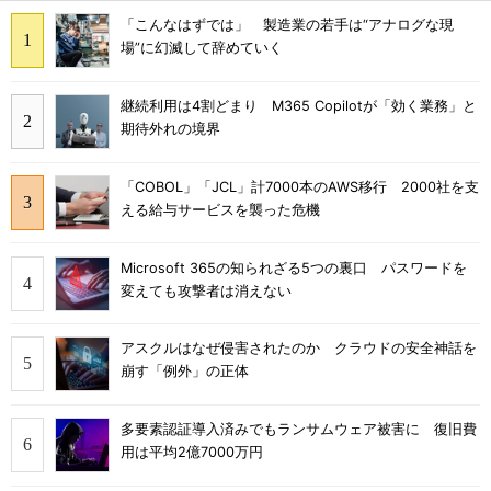
「こんなはずでは」 製造業の若手は“アナログな現
場”に幻滅して辞めていく
継続利用は4割どまり M365 Copilotが「効く業務」と
期待外れの境界
「COBOL」「JCL」計7000本のAWS移行 2000社を支
える給与サービスを襲った危機
Microsoft 365の知られざる5つの裏口 パスワードを
変えても攻撃者は消えない
アスクルはなぜ侵害されたのか クラウドの安全神話を
崩す「例外」の正体
多要素認証導入済みでもランサムウェア被害に 復旧費
用は平均2億7000万円