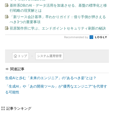
基幹系DBのAI・データ活用を加速させる、基盤の標準化と移
行戦略の現実解とは
「新リース会計基準」早わかりガイド：借り手側が押さえる
べき3つの重要事項
荏原製作所に学ぶ、エンドポイントセキュリティ刷新の秘訣
Recommended by
トップ
システム運用管理
関連記事
生成AIと歩む「未来のエンジニア」の“あるべき姿”とは？
「生成AI」や「あの開発ツール」が“優秀なエンジニア”を代替す
る可能性
記事ランキング