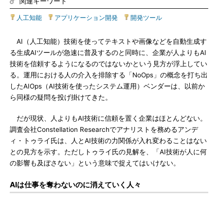
関連キーワード
人工知能
|
アプリケーション開発
|
開発ツール
AI（人工知能）技術を使ってテキストや画像などを自動生成す
る生成AIツールが急速に普及するのと同時に、企業が人よりもAI
技術を信頼するようになるのではないかという見方が浮上してい
る。運用における人の介入を排除する「NoOps」の概念を打ち出
したAIOps（AI技術を使ったシステム運用）ベンダーは、以前か
ら同様の疑問を投げ掛けてきた。
だが現状、人よりもAI技術に信頼を置く企業はほとんどない。
調査会社Constellation Researchでアナリストを務めるアンデ
ィ・トゥライ氏は、人とAI技術の力関係が入れ変わることはない
との見方を示す。ただしトゥライ氏の見解を、「AI技術が人に何
の影響も及ぼさない」という意味で捉えてはいけない。
AIは仕事を奪わないのに消えていく人々