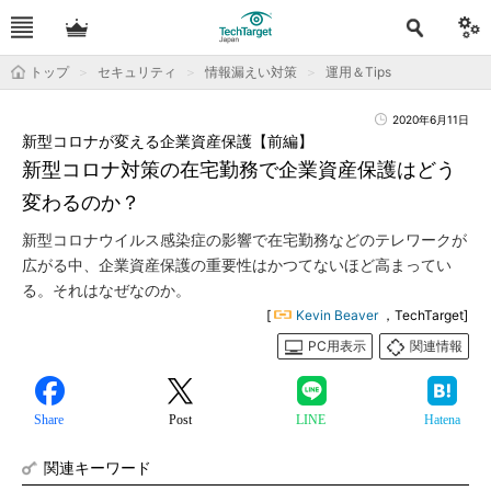
トップ
セキュリティ
情報漏えい対策
運用＆Tips
2020年6月11日
新型コロナが変える企業資産保護【前編】
新型コロナ対策の在宅勤務で企業資産保護はどう
変わるのか？
新型コロナウイルス感染症の影響で在宅勤務などのテレワークが
広がる中、企業資産保護の重要性はかつてないほど高まってい
る。それはなぜなのか。
[
Kevin Beaver
，TechTarget]
PC用表示
関連情報
Share
Post
LINE
Hatena
関連キーワード