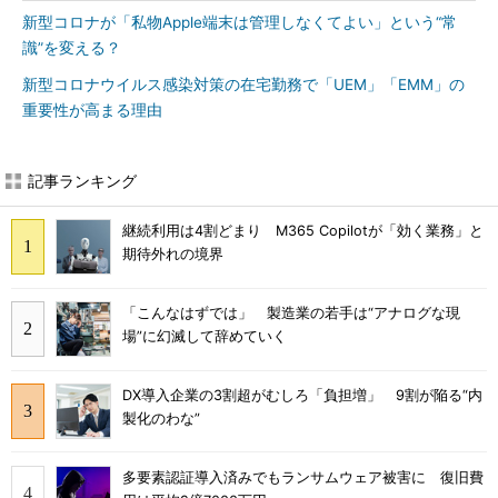
新型コロナが「私物Apple端末は管理しなくてよい」という“常
識”を変える？
新型コロナウイルス感染対策の在宅勤務で「UEM」「EMM」の
重要性が高まる理由
記事ランキング
継続利用は4割どまり M365 Copilotが「効く業務」と
期待外れの境界
「こんなはずでは」 製造業の若手は“アナログな現
場”に幻滅して辞めていく
DX導入企業の3割超がむしろ「負担増」 9割が陥る“内
製化のわな”
多要素認証導入済みでもランサムウェア被害に 復旧費