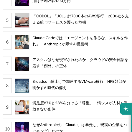
用は平均2億7000万円
「COBOL」「JCL」計7000本のAWS移行 2000社を支
える給与サービスを襲った危機
Claude Codeでは「エージェントを作るな、スキルを作
れ」 Anthropicが示すAI構築術
アスクルはなぜ侵害されたのか クラウドの安全神話を
崩す「例外」の正体
Broadcom値上げで加速するVMware移行 HPE幹部が
明かすAI時代の備え
満足度87%と28%を分ける「尊重」 情シスが人材を手
放さない条件
なぜAnthropicの「Claude」は暴走し、現実の企業をハ
ッキングしたのか