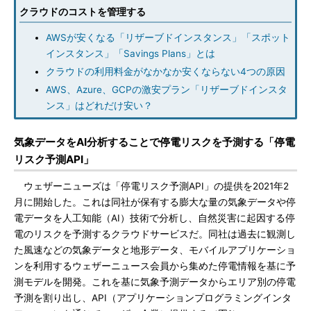
クラウドのコストを管理する
AWSが安くなる「リザーブドインスタンス」「スポット
インスタンス」「Savings Plans」とは
クラウドの利用料金がなかなか安くならない4つの原因
AWS、Azure、GCPの激安プラン「リザーブドインスタ
ンス」はどれだけ安い？
気象データをAI分析することで停電リスクを予測する「停電
リスク予測API」
ウェザーニューズは「停電リスク予測API」の提供を2021年2
月に開始した。これは同社が保有する膨大な量の気象データや停
電データを人工知能（AI）技術で分析し、自然災害に起因する停
電のリスクを予測するクラウドサービスだ。同社は過去に観測し
た風速などの気象データと地形データ、モバイルアプリケーショ
ンを利用するウェザーニュース会員から集めた停電情報を基に予
測モデルを開発。これを基に気象予測データからエリア別の停電
予測を割り出し、API（アプリケーションプログラミングインタ