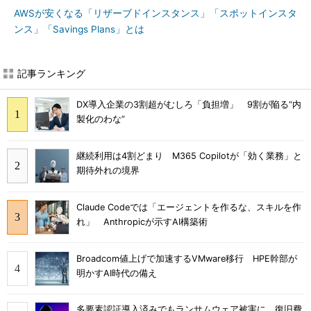
AWSが安くなる「リザーブドインスタンス」「スポットインスタ
ンス」「Savings Plans」とは
記事ランキング
DX導入企業の3割超がむしろ「負担増」 9割が陥る“内
製化のわな”
継続利用は4割どまり M365 Copilotが「効く業務」と
期待外れの境界
Claude Codeでは「エージェントを作るな、スキルを作
れ」 Anthropicが示すAI構築術
Broadcom値上げで加速するVMware移行 HPE幹部が
明かすAI時代の備え
多要素認証導入済みでもランサムウェア被害に 復旧費