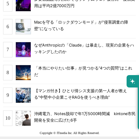
用は平均2億7000万円
Macを守る「ロックダウンモード」が“侵害調査の障
壁”になっている
なぜAnthropicの「Claude」は暴走し、現実の企業をハ
ッキングしたのか
「本当にやりたい仕事」が見つかる“4つの質問”はこれ
だ
【マンガ付き】ひとり情シス支援の第一人者が教え
る”中堅中小企業こそRAGを使うべき理由”
沖縄電力、Notes脱却で年1万5000時間減 kintone市民
開発を安全に広げた6手
Copyright © ITmedia Inc. All Rights Reserved.