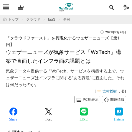
トップ
クラウド
IaaS
事例
2021年7月28日
「クラウドファースト」を具現化するウェザーニューズ【第1
回】
ウェザーニューズが気象サービス「WxTech」構
築で直面したインフラ面の課題とは
気象データを提供する「WxTech」サービスを構築する上で、ウ
ェザーニューズはインフラに関する“ある課題”に直面した。それ
は何だったのか。
[
吉村哲樹
，著]
PC用表示
関連情報
Share
Post
LINE
Hatena