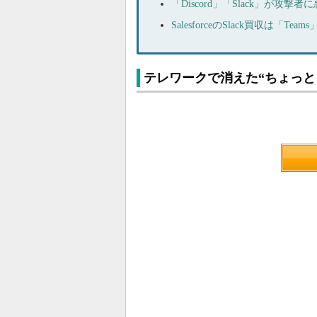
「Discord」「Slack」が攻
SalesforceのSlack買収は「T
テレワークで消えた“ちょっと