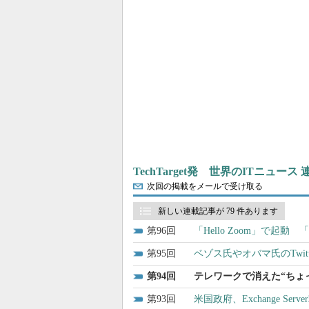
TechTarget発 世界のITニュース
次回の掲載をメールで受け取る
新しい連載記事が 79 件あります
96
「Hello Zoom」で起動
95
ベゾス氏やオバマ氏のTwi
94
テレワークで消えた“ちょっ
93
米国政府、Exchange 