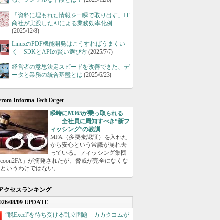
る、シンプルな手段とは？
(2025/12/8)
「資料に埋もれた情報を一瞬で取り出す」IT
商社が実践したAIによる業務効率化例
(2025/12/8)
LinuxのPDF機能開発はこうすればうまくい
く SDKとAPIの賢い選び方
(2025/7/7)
経営者の意思決定スピードを改善できた、デ
ータと業務の統合基盤とは
(2025/6/23)
From Informa TechTarget
瞬時にM365が乗っ取られる
――全社員に周知すべき“新フ
ィッシング”の教訓
MFA（多要素認証）を入れた
から安心という常識が崩れ去
っている。フィッシング集団
ycoon2FA」が摘発されたが、脅威が完全になくな
たというわけではない。
アクセスランキング
026/08/09 UPDATE
“脱Excel”を待ち受ける乱立問題 カカクコムが