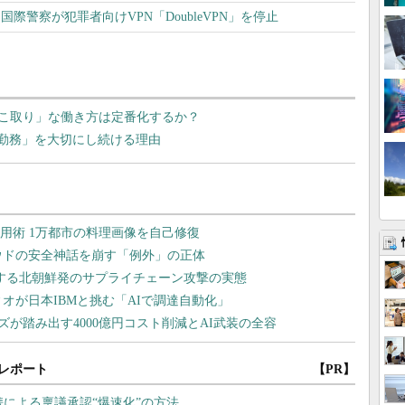
際警察が犯罪者向けVPN「DoubleVPN」を停止
こ取り」な働き方は定番化するか？
ス勤務」を大切にし続ける理由
レポート
【PR】
携による稟議承認“爆速化”の方法