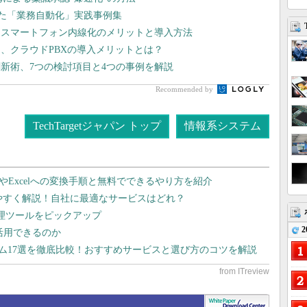
した「業務自動化」実践事例集
、スマートフォン内線化のメリットと導入方法
、クラウドPBXの導入メリットとは？
新術、7つの検討項目と4つの事例を解説
Recommended by
TechTargetジャパン トップ
情報系システム
dやExcelへの変換手順と無料でできるやり方を紹介
りやすく解説！自社に最適なサービスはどれ？
管理ツールをピックアップ
2
で活用できるのか
テム17選を徹底比較！おすすめサービスと選び方のコツを解説