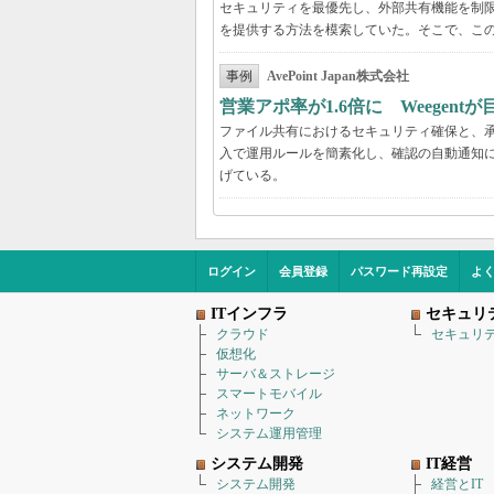
セキュリティを最優先し、外部共有機能を制
を提供する方法を模索していた。そこで、こ
事例
AvePoint Japan株式会社
営業アポ率が1.6倍に Weegen
ファイル共有におけるセキュリティ確保と、承認
入で運用ルールを簡素化し、確認の自動通知に
げている。
ログイン
会員登録
パスワード再設定
よ
ITインフラ
セキュリ
クラウド
セキュリ
仮想化
サーバ＆ストレージ
スマートモバイル
ネットワーク
システム運用管理
システム開発
IT経営
システム開発
経営とIT