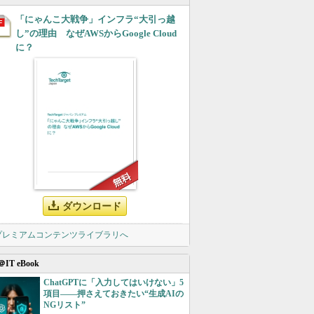
「にゃんこ大戦争」インフラ“大引っ越
し”の理由 なぜAWSからGoogle Cloud
に？
ダウンロード
 プレミアムコンテンツライブラリへ
＠IT eBook
ChatGPTに「入力してはいけない」5
項目――押さえておきたい“生成AIの
NGリスト”