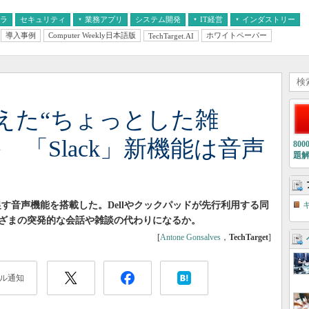
フラ
セキュリティ
業務アプリ
システム開発
IT経営
インダストリー
導入事例
Computer Weekly日本語版
ホワイトペーパー
TechTarget.AI
AI
経営とIT
医療IT
中堅・中小企業とIT
教育IT
えた“ちょっとした雑
 「Slack」新機能は音声
80
題
促す音声機能を搭載した。Dellやクックパッドが先行利用する同
ざまの突発的な会話や雑談の代わりになるか。
[
Antone Gonsalves
，
TechTarget
]
ル通知