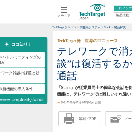
ITイン
製品比較
メディア
クラウド
エンタープライズ
ERP
仮想化
TechTargetジャパン
情報系システム
Slack
製品解説
データ分析
サーバ＆ストレージ
TechTarget発 世界のITニュース
CX
スマートモバイル
ココ知り！
テレワークで消
情報系システム
ネットワーク
ackハドルミーティングの
談”は復活するか
システム運用管理
組み
通話
レワーク雑談の課題と効
「Slack」が従業員同士の簡単な会話を
ack新機能の導入条件
機能は、テレワークでは難しいすれ違い
≫
2021年09月07日 05時00分 公開
印刷／PDF
メー