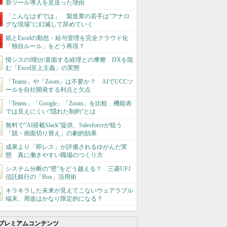
新ツール導入を見送った理由
「こんなはずでは」 製造業の若手は“アナロ
グな現場”に幻滅して辞めていく
紙とExcelの勤怠・給与管理を完全クラウド化
「独自ルール」をどう再現？
情シスの9割が直面する経理との摩擦 DXを阻
む「Excel至上主義」の実態
「Teams」や「Zoom」は不要か？ AIでUCCツ
ールを自社開発する利点と欠点
「Teams」「Google」「Zoom」を比較 機能表
では見えにくい“隠れた制約”とは
無料で“AI搭載Slack”提供、Salesforceが狙う
「脱・画面切り替え」の劇的効果
成果より「即レス」が評価されるゆがんだ実
態 真に働きやすい職場のつくり方
システム分断の“壁”をどう越える？ 三菱UFJ
信託銀行の「Box」活用術
キラキラした未来が見えてこないウェアラブル
端末、用途はかなり限定的になる？
プレミアムコンテンツ