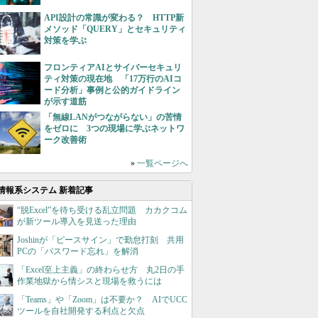
API設計の常識が変わる？ HTTP新
メソッド「QUERY」とセキュリティ
対策を学ぶ
フロンティアAIとサイバーセキュリ
ティ対策の現在地 「17万行のAIコ
ード分析」事例と公的ガイドライン
が示す道筋
「無線LANがつながらない」の苦情
をゼロに 3つの現場に学ぶネットワ
ーク改善術
»
一覧ページへ
情報系システム 新着記事
“脱Excel”を待ち受ける乱立問題 カカクコム
が新ツール導入を見送った理由
Joshinが「ピースサイン」で勤怠打刻 共用
PCの「パスワード忘れ」を解消
「Excel至上主義」の終わらせ方 丸2日の手
作業地獄から情シスと現場を救うには
「Teams」や「Zoom」は不要か？ AIでUCC
ツールを自社開発する利点と欠点