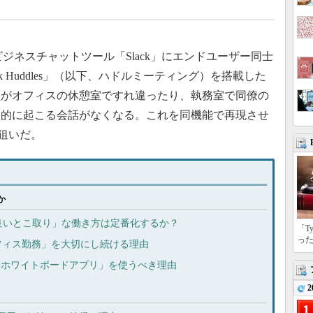
21年6月、ビジネスチャットツール「Slack」にエンドユーザー同士
k Huddles」（以下、ハドルミーティング）を搭載した
員がオフィスの休憩室ですれ違ったり、執務室で同僚の
発的に起こる会話がなくなる。これを同機能で再現させ
sの狙いだ。
か
良いとこ取り」な働き方は定番化するか？
「T
っ
オフィス勤務」を大切にし続ける理由
「ホワイトボードアプリ」を使うべき理由
2