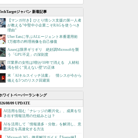
TechTargetジャパン 新着記事
【マンガ付き】ひとり情シス支援の第一人者
が教える”中堅中小企業こそRAGを使うべき
理由”
Uber Eatsに学ぶAIエージェント本番運用術
1万都市の料理画像を自己修復
Azureは限界ギリギリ 絶好調Microsoftを襲
う「GPU不足」の深刻度
IT業界の女性は9割が10年で消える 人材枯
渇を招く“見えない壁”の正体
米「AIキルスイッチ法案」 情シスが今から
備える5つのリスク回避策
ホワイトペーパーランキング
026/08/09 UPDATE
AI活用を阻む「ナレッジの断片化」、成果を引
き出す情報活用の仕組みとは？
AIを活用して「情報過多・分散」を解消し、意
思決定を高速化する方法
「Microsoft 365」徹底解説ガイド【Teams編】