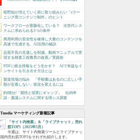
暗黙知が消えていく前に取り組みたい「eラー
ニング用コンテンツ制作」のヒント
ワークフローが形骸化している？ 次世代シス
テムに求められる3つの条件
商用利用の安全性を確保し大量のコンテンツを
高速で生成する、AI活用の秘訣
品質不良の見逃しを削減、動画マニュアルで実
現する検査工程教育の改善／実践術
PDFに眠る情報をどう生かす？ AIで有益なイ
ンサイトを引き出す方法とは
製造現場の悩み 「手順書はあるのに正しい手
順が定着しない」状況を変えるには
約8割が「期待と現実にギャップ」 社内申
請・稟議システムに関する情シス調査
ITmedia マーケティング新着記事
「サイト内検索」＆「ライブチャット」売れ
筋TOP5（2025年5月）
今週は、サイト内検索ツールとライブチャッ
国内売れ筋TOP5をそれぞれ紹介します。