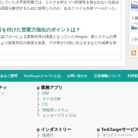
限していた大手前学園では、リスクを抑えつつ利便性を損なわない仕組み
の課題を解消するために採用したのが、あるファイル共有ツールだった。
ト構
tが目を付けた営業力強化のポイントは？
フローによる業務停滞が課題となっていたWeegent。新システムの導
／B
より顧客対応の速度を改善。アポ率が1.6倍に向上するなどの成果を挙
くあるご質問
TechTargetジャパンとは
お問い合わせ
広告掲載について
利用規
ティ
業務アプリ
ティ
ERP
データ分析
CX
情報系システム
エンタープライズAI
インダストリー
TechTargetサービ
医療IT
ホワイトペーパー