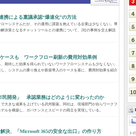
k連携による稟議承認“爆速化”の方法
フローシステムだが、その運用に課題を抱えている企業は少なくない。導
の解決策となるチャットツールとの連携について、2社の事例を交え解説
るケースも ワークフロー刷新の費用対効果例
ら、期待した効果を得られていないワークフローシステムも少なくない。
目し、システムの乗り換えや新規導入のケースを基に、費用対効果を紹介
市民開発」 承認業務はどのように変わったのか
」で大きな成果を上げている武州製薬。同社は、現場部門が自らワークフ
モデルを構築し、ガバナンスとスピードの両立を実現している。
決、「Microsoft 365の安全な出口」の作り方
トの