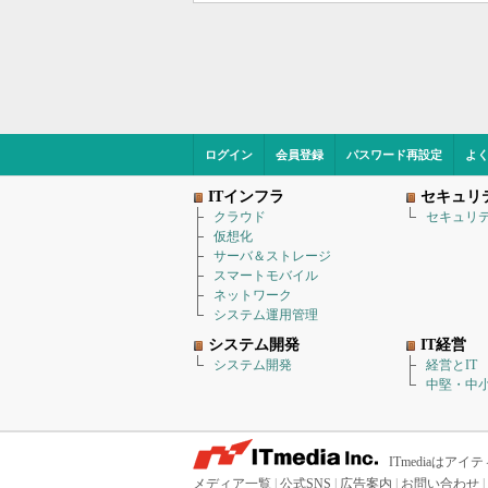
ログイン
会員登録
パスワード再設定
よ
ITインフラ
セキュリ
クラウド
セキュリ
仮想化
サーバ＆ストレージ
スマートモバイル
ネットワーク
システム運用管理
システム開発
IT経営
システム開発
経営とIT
中堅・中小
ITmediaは
メディア一覧
|
公式SNS
|
広告案内
|
お問い合わせ
|