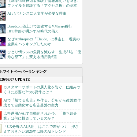
【基本情報技術者試験】情報漏えいを防ぎ、
ファイルを保護する「アクセス権」の基本
AIガバナンスに人文学が必要な理由
Broadcom値上げで加速するVMware移行
HPE幹部が明かすAI時代の備え
なぜAnthropicの「Claude」は暴走し、現実の
企業をハッキングしたのか
ひとり情シスの負荷を減らす 生成AIを「優
秀な部下」に変える活用例6選
ホワイトペーパーランキング
026/08/07 UPDATE
カスタマーサポートの属人化を防ぐ、仕組みづ
くりに必要な3つの要件とは？
AIで「勝てる広告」を作る、分析から改善案作
成まで自動化する広告基盤の実力
広告運用がAIで自動化された今、「勝ち組企
業」は何に投資しているのか？
「CX分野のAI活用」はここで差がつく 押さ
えておきたい2026年以降のAIトレンド