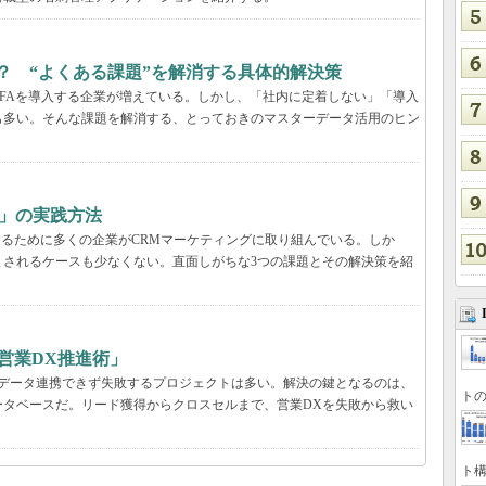
るには？ “よくある課題”を解消する具体的解決策
などのSFAを導入する企業が増えている。しかし、「社内に定着しない」「導入
も多い。そんな課題を解消する、とっておきのマスターデータ活用のヒン
グ」の実践方法
するために多くの企業がCRMマーケティングに取り組んでいる。しか
まされるケースも少なくない。直面しがちな3つの課題とその解決策を紹
営業DX推進術」
、データ連携できず失敗するプロジェクトは多い。解決の鍵となるのは、
トの
ータベースだ。リード獲得からクロスセルまで、営業DXを失敗から救い
ト構