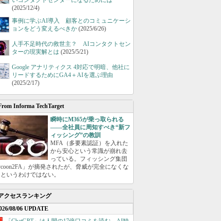
いコンタクトセンターになるためには
(2025/12/4)
事例に学ぶAI導入 顧客とのコミュニケーシ
ョンをどう変えるべきか
(2025/6/26)
人手不足時代の救世主？ AIコンタクトセン
ターの現実解とは
(2025/5/21)
Google アナリティクス 4対応で明暗、他社に
リードするためにGA4＋AIを選ぶ理由
(2025/2/17)
From Informa TechTarget
瞬時にM365が乗っ取られる
――全社員に周知すべき“新フ
ィッシング”の教訓
MFA（多要素認証）を入れた
から安心という常識が崩れ去
っている。フィッシング集団
ycoon2FA」が摘発されたが、脅威が完全になくな
たというわけではない。
アクセスランキング
026/08/06 UPDATE