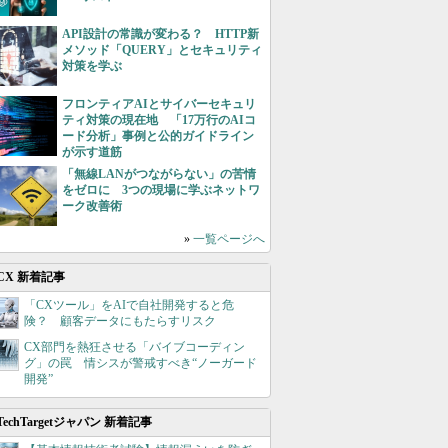
API設計の常識が変わる？ HTTP新
メソッド「QUERY」とセキュリティ
対策を学ぶ
フロンティアAIとサイバーセキュリ
ティ対策の現在地 「17万行のAIコ
ード分析」事例と公的ガイドライン
が示す道筋
「無線LANがつながらない」の苦情
をゼロに 3つの現場に学ぶネットワ
ーク改善術
»
一覧ページへ
CX 新着記事
「CXツール」をAIで自社開発すると危
険？ 顧客データにもたらすリスク
CX部門を熱狂させる「バイブコーディン
グ」の罠 情シスが警戒すべき“ノーガード
開発”
TechTargetジャパン 新着記事