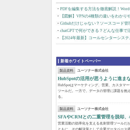
PDFを編集する方法を徹底解説！Wor
【図解】VPNの4種類の違いをわか
Githubだけじゃない？ソースコード
chatGPTで何ができる？どんな仕事
【2024年最新】コールセンターシス
新着ホワイトペーパー
製品資料
ユーソナー株式会社
HubSpotの活用が思うように進
HubSpotはマーケティング、営業、カスタ
ツールだ。一方で、データの管理に課題を抱える
る。
製品資料
ユーソナー株式会社
SFAやCRMとの二重管理を脱却
営業活動の効率化を支える名刺管理ツールだ
ともに、その解決策として企業データベース