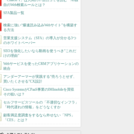
「ChatGPT」は人間の17倍口コミを読む AI独
自のWeb検索ルールとは？
SFA製品一覧
検索に強い“爆速読み込みWebサイト”を構築す
る方法
営業支援システム（SFA）の導入が分かる3つ
のホワイトペーパー
SEOを強化したいなら動画を使うべき“これだ
けの理由”
Webサービスを使ったCRMアプリケーションの
統合
アンダーアーマーが実践する“売ろうとせず、
買いたくさせる”CX設計
Cisco SystemsがCPaaS事業のIMImobileを買収
その狙いは？
セルフサービスツールの「不適切なインフラ」
「時代遅れの情報」をどうなくすか
顧客満足度調査をするなら外せない「NPS」
「CES」とは？