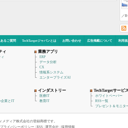
／B
くあるご質問
TechTargetジャパンとは
お問い合わせ
広告掲載について
利用規
ティ
業務アプリ
ティ
ERP
データ分析
CX
情報系システム
エンタープライズAI
インダストリー
TechTargetサービ
医療IT
ホワイトペーパー
企業とIT
教育IT
RSS一覧
プレゼント＆モニタ
アイティメディア株式会社の登録商標です。
プライバシーポリシー
|
RSS
|
運営会社
|
採用情報