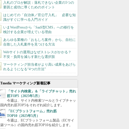
入札のプロが解説：落札できない企業の5つの
要因と成功に導くためのポイント
はじめての「自治体／官公庁入札」 必要な知
識がすぐに学べる入門ガイド
いまWordPressから「SaaS型CMS」への移行を
検討する企業が増えている理由
あらゆる業種の「おもしろ案件」から、自社に
合致した入札案件を見つける方法
Webサイトの運用はなぜストレスがかかる？
不安・負荷を減らす新たな選択肢
マーケティング担当者がより高い成果をあげら
れるようになる“4つの方法”
ITmedia マーケティング新着記事
「サイト内検索」＆「ライブチャット」売れ
筋TOP5（2025年5月）
今週は、サイト内検索ツールとライブチャッ
国内売れ筋TOP5をそれぞれ紹介します。
「ECプラットフォーム」売れ筋
TOP10（2025年5月）
今週は、ECプラットフォーム製品（ECサイ
築ツール）の国内売れ筋TOP10を紹介します。