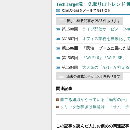
TechTarget発 先取りITトレンド
次回の掲載をメールで受け取る
新しい連載記事が 2835 件あります
1508
ライブ配信サービス「Twi
1507
オフィス業務を自動化し
1506
「民泊」ブームに乗った
1505
「Wi-Fi 6」「Wi-Fi 
1504
大人気の「API」が抱え
過去の連載記事が 1503 件あります
関連記事
勝てる組織がやっている「顧客の声」（
クリック数稼ぎは無意味 「オムニチ