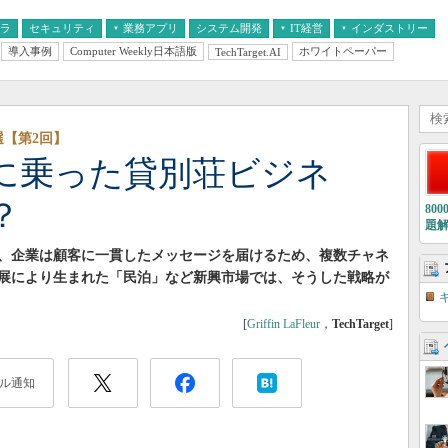
フラ
セキュリティ
業務アプリ
システム開発
IT経営
インダストリー
導入事例
Computer Weekly日本語版
ホワイトペーパー
TechTarget.AI
AI
経営とIT
医療IT
中堅・中小企業とIT
教育IT
【第2回】
に乗った貸別荘ビジネ
？
80
題
、企業は顧客に一貫したメッセージを届けるため、複数チャネ
展により生まれた「民泊」など新興市場では、そうした戦略が
[
Griffin LaFleur
，
TechTarget
]
ル通知