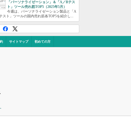
「パーソナライゼーション」＆「A／Bテス
ト」ツール売れ筋TOP5（2025年5月）
今週は、パーソナライゼーション製品と「A
テスト」ツールの国内売れ筋各TOP5を紹介し...
約
サイトマップ
初めての方
ス
ー