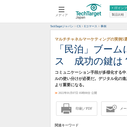
ITイン
製品比較
メディア
クラウド
エンタープライズ
ERP
仮想化
TechTargetジャパン
CX
Eコマース
事例
データ分析
サーバ＆ストレージ
マルチチャネルマーケティングの実例5選
CX
スマートモバイル
「民泊」ブーム
情報系システム
ネットワーク
ス 成功の鍵は
システム運用管理
コミュニケーション手段が多様化する中
ルの使い分けが必要だ。デジタル化の進
より重要になる。
≫
2022年01月07日 05時00分 公開
印刷／PDF
メー
関連キーワード