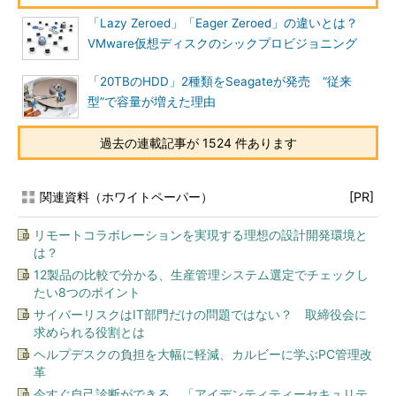
「Lazy Zeroed」「Eager Zeroed」の違いとは？
VMware仮想ディスクのシックプロビジョニング
「20TBのHDD」2種類をSeagateが発売 “従来
型”で容量が増えた理由
過去の連載記事が 1524 件あります
関連資料（ホワイトペーパー）
[PR]
リモートコラボレーションを実現する理想の設計開発環境と
は？
12製品の比較で分かる、生産管理システム選定でチェックし
たい8つのポイント
サイバーリスクはIT部門だけの問題ではない？ 取締役会に
求められる役割とは
ヘルプデスクの負担を大幅に軽減、カルビーに学ぶPC管理改
革
今すぐ自己診断ができる 「アイデンティティーセキュリテ