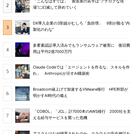
「こんなはずでは」 製造業の若手は“アナログな現
場”に幻滅して辞めていく
DX導入企業の3割超がむしろ「負担増」 9割が陥る“内
製化のわな”
多要素認証導入済みでもランサムウェア被害に 復旧費
用は平均2億7000万円
Claude Codeでは「エージェントを作るな、スキルを作
れ」 Anthropicが示すAI構築術
Broadcom値上げで加速するVMware移行 HPE幹部が
明かすAI時代の備え
「COBOL」「JCL」計7000本のAWS移行 2000社を支
える給与サービスを襲った危機
アスクルはなぜ侵害されたのか クラウドの安全神話を