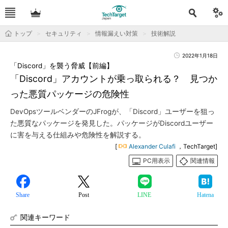
トップ
セキュリティ
情報漏えい対策
技術解説
2022年1月18日
「Discord」を襲う脅威【前編】
「Discord」アカウントが乗っ取られる？ 見つか
った悪質パッケージの危険性
DevOpsツールベンダーのJFrogが、「Discord」ユーザーを狙っ
た悪質なパッケージを発見した。パッケージがDiscordユーザー
に害を与える仕組みや危険性を解説する。
[
Alexander Culafi
，TechTarget]
PC用表示
関連情報
Share
Post
LINE
Hatena
関連キーワード