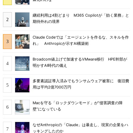
継続利用は4割どまり M365 Copilotが「効く業務」と
期待外れの境界
Claude Codeでは「エージェントを作るな、スキルを作
れ」 Anthropicが示すAI構築術
Broadcom値上げで加速するVMware移行 HPE幹部が
明かすAI時代の備え
多要素認証導入済みでもランサムウェア被害に 復旧費
用は平均2億7000万円
Macを守る「ロックダウンモード」が“侵害調査の障
壁”になっている
なぜAnthropicの「Claude」は暴走し、現実の企業をハ
ッキングしたのか