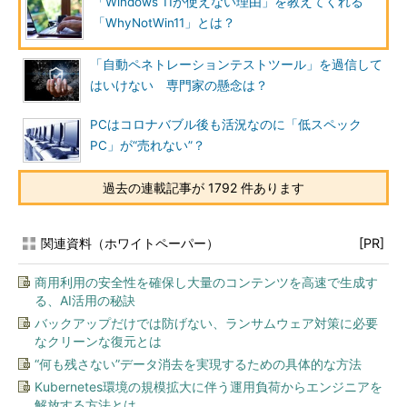
「Windows 11が使えない理由」を教えてくれる
「WhyNotWin11」とは？
「自動ペネトレーションテストツール」を過信して
はいけない 専門家の懸念は？
PCはコロナバブル後も活況なのに「低スペック
PC」が“売れない”？
過去の連載記事が 1792 件あります
関連資料（ホワイトペーパー）
[PR]
商用利用の安全性を確保し大量のコンテンツを高速で生成す
る、AI活用の秘訣
バックアップだけでは防げない、ランサムウェア対策に必要
なクリーンな復元とは
“何も残さない”データ消去を実現するための具体的な方法
Kubernetes環境の規模拡大に伴う運用負荷からエンジニアを
解放する方法とは...