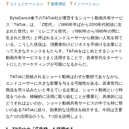
コミュニケーション
|
顧客満足
|
イノベーション
ByteDance傘下のTikTok社が運営するショート動画共有サービ
ス「TikTok」は、「Z世代」（1990年半ばから2010年代初頭に生
まれた世代）や「ミレニアル世代」（1980年から1995年の間に
生まれた世代）と呼ばれるエンドユーザーから根強い人気を得て
いる。こうした状況は、消費者向けビジネスを手掛ける企業にと
って大きなチャンスをもたらす。TikTokをはじめとするショート
動画共有サービスをうまく活用することで、若者世代をターゲッ
トにしたマーケティングが可能になるからだ。
TikTokに投稿されるショート動画はわずか数秒でありながら、
エンドユーザーに大きな影響を与える可能性がある。若者世代に
商品を売り込みたいと考えている企業は、ショート動画という時
流をつかみ、積極的に活用に取り組むことが重要だ。具体的には
どうすればよいのか。ショート動画共有サービスの中でも特に勢
いのあるTikTokに絞り、効果的な活用法を紹介する。今回は主要
な7つの活用法のうち、1つ目を説明しよう。