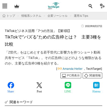
トップ
情報系システム
企業ソーシャル
運用＆Tips
2022年8月27日
TikTokビジネス活用「7つの方法」【第1回】
TikTokで“バズる”ための広告枠とは？ 主要3種を
比較
「Z世代」をはじめとする若手世代に影響力を持つショート動画
共有サービス「TikTok」。その広告枠にはどのような種類がある
のか。主要な広告枠3種を紹介する。
[
Amanda Hetler
，TechTarget]
PC用表示
関連情報
Share
Post
LINE
Hatena
関連キーワード