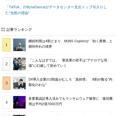
「TikTok」のByteDanceがデータセンター支出トップ10入りし
た“当然の理由”
記事ランキング
継続利用は4割どまり M365 Copilotが「効く業務」と
期待外れの境界
「こんなはずでは」 製造業の若手は“アナログな現
場”に幻滅して辞めていく
DX導入企業の3割超がむしろ「負担増」 9割が陥る“内
製化のわな”
多要素認証導入済みでもランサムウェア被害に 復旧費
用は平均2億7000万円