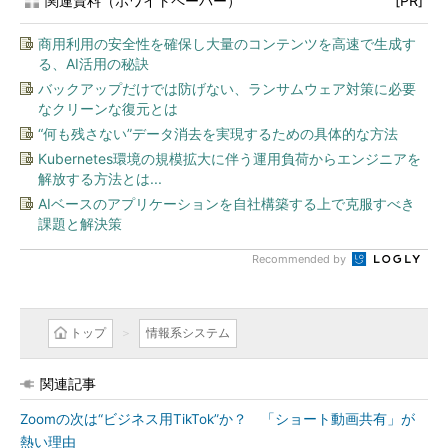
関連資料（ホワイトペーパー）
[PR]
商用利用の安全性を確保し大量のコンテンツを高速で生成す
る、AI活用の秘訣
バックアップだけでは防げない、ランサムウェア対策に必要
なクリーンな復元とは
“何も残さない”データ消去を実現するための具体的な方法
Kubernetes環境の規模拡大に伴う運用負荷からエンジニアを
解放する方法とは...
AIベースのアプリケーションを自社構築する上で克服すべき
課題と解決策
Recommended by
トップ
情報系システム
関連記事
Zoomの次は“ビジネス用TikTok”か？ 「ショート動画共有」が
熱い理由