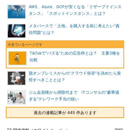
AWS、Azure、GCPが安くなる「リザーブドインス
タンス」「スポットインスタンス」とは？
メタバースで「土地」を購入する前に考えたい“責
任問題”とは？
TikTokで“バズる”ための広告枠とは？ 主要3種を
比較
脱オンプレミスからの“クラウド依存”を決めたら覚
悟すべきこととは？
ジム会員権から掃除代まで ITコンサルの“豪華過
ぎる”テレワーク手当の狙い
過去の連載記事が 445 件あります