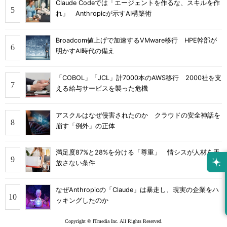
Claude Codeでは「エージェントを作るな、スキルを作
れ」 Anthropicが示すAI構築術
Broadcom値上げで加速するVMware移行 HPE幹部が
明かすAI時代の備え
「COBOL」「JCL」計7000本のAWS移行 2000社を支
える給与サービスを襲った危機
アスクルはなぜ侵害されたのか クラウドの安全神話を
崩す「例外」の正体
満足度87%と28%を分ける「尊重」 情シスが人材を手
放さない条件
なぜAnthropicの「Claude」は暴走し、現実の企業をハ
ッキングしたのか
Copyright © ITmedia Inc. All Rights Reserved.