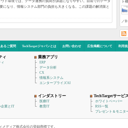
ラウド環境では、データ連携の負荷が課題になりやすい。自前でのデータ
ト構
必要になり、情報システム部門の負担も大きくなる。この課題の解消策と
／B
くあるご質問
TechTargetジャパンとは
お問い合わせ
広告掲載について
利用規
ティ
業務アプリ
ティ
ERP
データ分析
CX
情報系システム
エンタープライズAI
インダストリー
TechTargetサービ
医療IT
ホワイトペーパー
企業とIT
教育IT
RSS一覧
プレゼント＆モニタ
アイティメディア株式会社の登録商標です。