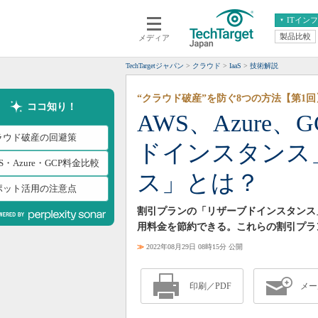
ITイン
製品比較
メディア
クラウド
エンタープライズ
ERP
仮想化
TechTargetジャパン
クラウド
IaaS
技術解説
データ分析
サーバ＆ストレージ
“クラウド破産”を防ぐ8つの方法【第1回
CX
スマートモバイル
ココ知り！
AWS、Azure
情報系システム
ネットワーク
ラウド破産の回避策
ドインスタンス
システム運用管理
S・Azure・GCP料金比較
ス」とは？
ポット活用の注意点
割引プランの「リザーブドインスタンス
用料金を節約できる。これらの割引プラ
≫
2022年08月29日 08時15分 公開
印刷／PDF
メー