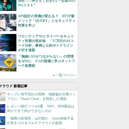
項目――押さえておきたい“生成AIの
NGリスト”
API設計の常識が変わる？ HTTP新
メソッド「QUERY」とセキュリティ
対策を学ぶ
フロンティアAIとサイバーセキュリ
ティ対策の現在地 「17万行のAIコ
ード分析」事例と公的ガイドライン
が示す道筋
「無線LANがつながらない」の苦情
をゼロに 3つの現場に学ぶネットワ
ーク改善術
»
一覧ページへ
クラウド 新着記事
オンプレ保守切れの恐怖 地銀協が次期イン
フラに「Oracle Cloud」を指名した理由
レガシー移行ツール6選 AWS、IBM製品は
何ができて何ができないのか
「無限の拡張性」は幻想か Azure供給不足
が突きつけるマルチクラウドの必然