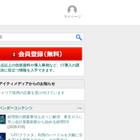
マイページ
00点以上の技術資料や導入事例など、IT導入の課
解決に役立つ情報を入手できます。
アイティメディアからのお知らせ
キャリア採用の応募を受け付けています
ベンダーコンテンツ
PR
経理部の懸案事項も次々に解消 東京ガスに
学ぶ会計基盤刷新から始める経理DX
(2026/3/19)
「GPUクラスタ」利用のハードルを大幅に引