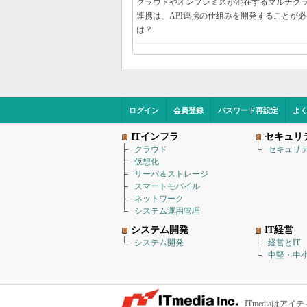
クラウドやオンプレミスが混在するマルチク
連携は、API連携の仕組みを開発することが
は？
ログイン
会員登録
パスワード再設定
よ
ITインフラ
セキュリ
クラウド
セキュリ
仮想化
サーバ＆ストレージ
スマートモバイル
ネットワーク
システム運用管理
システム開発
IT経営
システム開発
経営とIT
中堅・中小
ITmediaは