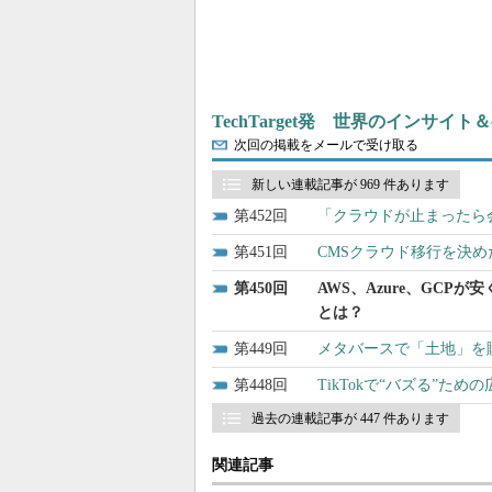
TechTarget発 世界のインサイ
次回の掲載をメールで受け取る
新しい連載記事が 969 件あります
452
「クラウドが止まったら
451
CMSクラウド移行を決
450
AWS、Azure、GC
とは？
449
メタバースで「土地」を
448
TikTokで“バズる”た
過去の連載記事が 447 件あります
関連記事