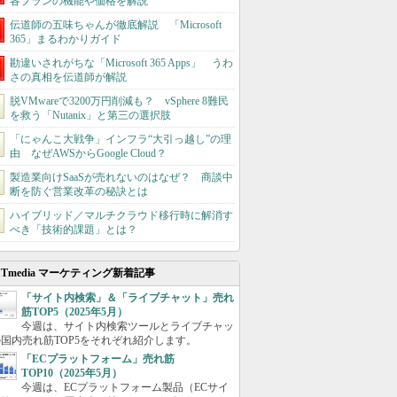
各プランの機能や価格を解説
伝道師の五味ちゃんが徹底解説 「Microsoft
365」まるわかりガイド
勘違いされがちな「Microsoft 365 Apps」 うわ
さの真相を伝道師が解説
脱VMwareで3200万円削減も？ vSphere 8難民
を救う「Nutanix」と第三の選択肢
「にゃんこ大戦争」インフラ“大引っ越し”の理
由 なぜAWSからGoogle Cloud？
製造業向けSaaSが売れないのはなぜ？ 商談中
断を防ぐ営業改革の秘訣とは
ハイブリッド／マルチクラウド移行時に解消す
べき「技術的課題」とは？
ITmedia マーケティング新着記事
「サイト内検索」＆「ライブチャット」売れ
筋TOP5（2025年5月）
今週は、サイト内検索ツールとライブチャッ
国内売れ筋TOP5をそれぞれ紹介します。
「ECプラットフォーム」売れ筋
TOP10（2025年5月）
今週は、ECプラットフォーム製品（ECサイ