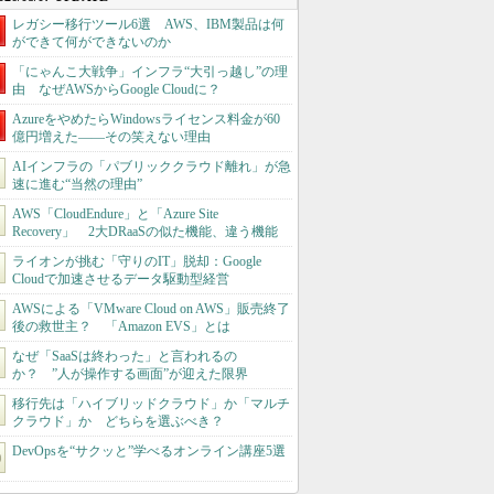
レガシー移行ツール6選 AWS、IBM製品は何
ができて何ができないのか
「にゃんこ大戦争」インフラ“大引っ越し”の理
由 なぜAWSからGoogle Cloudに？
AzureをやめたらWindowsライセンス料金が60
億円増えた――その笑えない理由
AIインフラの「パブリッククラウド離れ」が急
速に進む“当然の理由”
AWS「CloudEndure」と「Azure Site
Recovery」 2大DRaaSの似た機能、違う機能
ライオンが挑む「守りのIT」脱却：Google
Cloudで加速させるデータ駆動型経営
AWSによる「VMware Cloud on AWS」販売終了
後の救世主？ 「Amazon EVS」とは
なぜ「SaaSは終わった」と言われるの
か？ ”人が操作する画面”が迎えた限界
移行先は「ハイブリッドクラウド」か「マルチ
クラウド」か どちらを選ぶべき？
DevOpsを“サクッと”学べるオンライン講座5選