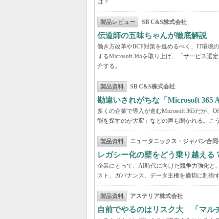
は？
製品レビュー
SB C&S株式会社
伝道師の五味ちゃんが徹底解説 「Mic
働き方改革やBCP対策を進めるべく、IT環
するMicrosoft 365を取り上げ、「サ
介する。
製品資料
SB C&S株式会社
勘違いされがちな「Microsoft 3
多くの企業で導入が進むMicrosoft 365だ
能を探すのが大変」などの声も聞かれる。こうしたよ
製品資料
ニュータニックス・ジャパン合同
レガシー化の壁をどう乗り越える
企業にとって、AI時代に向けた競争力強化と
スト、ガバナンス、データ主権を適切に制御
製品資料
アステリア株式会社
自前でやるのはリスク大 「マル