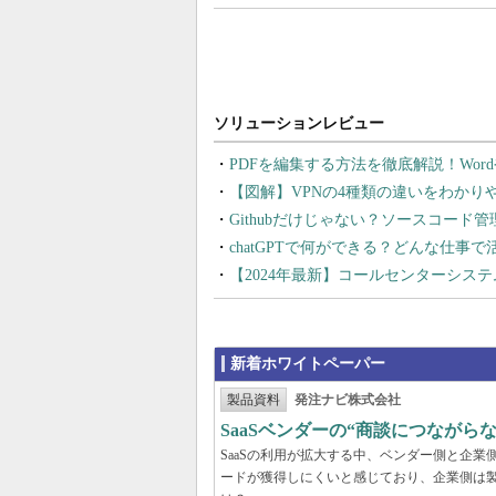
PDFを編集する方法を徹底解説！Wor
【図解】VPNの4種類の違いをわか
Githubだけじゃない？ソースコード
chatGPTで何ができる？どんな仕事
【2024年最新】コールセンターシス
新着ホワイトペーパー
製品資料
発注ナビ株式会社
SaaSベンダーの“商談につなが
SaaSの利用が拡大する中、ベンダー側と企
ードが獲得しにくいと感じており、企業側は