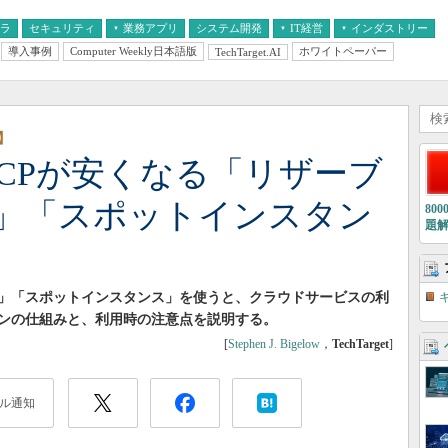
フラ
セキュリティ
業務アプリ
システム開発
IT経営
インダストリー
導入事例
Computer Weekly日本語版
ホワイトペーパー
TechTarget.AI
AI
経営とIT
医療IT
中堅・中小企業とIT
教育IT
】
、GCPが安くなる「リザーブ
」「スポットインスタン
80
題
」「スポットインスタンス」を使うと、クラウドサービスの利
ンの仕組みと、利用時の注意点を説明する。
[
Stephen J. Bigelow
，
TechTarget
]
ル通知