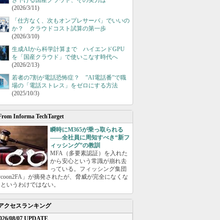
き下げる国産クラウド、その実力は
(2026/3/11)
「仕方なく、次もオンプレサーバ」でいいの
か？ クラウドコスト試算の第一歩
(2026/3/10)
生成AIから科学計算まで ハイエンドGPU
を「国産クラウド」で使いこなす時代へ
(2026/2/13)
若者の7割が電話恐怖症？ ”AI電話番”で職
場の「電話ストレス」をゼロにする方法
(2025/10/3)
From Informa TechTarget
瞬時にM365が乗っ取られる
――全社員に周知すべき“新フ
ィッシング”の教訓
MFA（多要素認証）を入れた
から安心という常識が崩れ去
っている。フィッシング集団
ycoon2FA」が摘発されたが、脅威が完全になくな
たというわけではない。
アクセスランキング
026/08/07 UPDATE