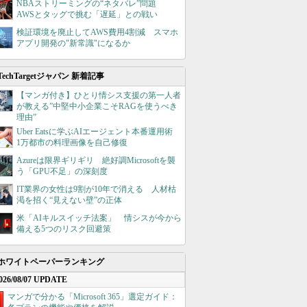
NBAストリーミングの“ネタバレ”問題
AWSとタッグで挑む「遅延」との戦い
検証環境を廃止してAWS費用4割減 スマホ
アプリ開発の"新常識"になるか
TechTargetジャパン 新着記事
【マンガ付き】ひとり情シス支援の第一人者
が教える”中堅中小企業こそRAGを使うべき
理由”
Uber Eatsに学ぶAIエージェント本番運用術
1万都市の料理画像を自己修復
Azureは限界ギリギリ 絶好調Microsoftを襲
う「GPU不足」の深刻度
IT業界の女性は9割が10年で消える 人材枯
渇を招く“見えない壁”の正体
米「AIキルスイッチ法案」 情シスが今から
備える5つのリスク回避策
ホワイトペーパーランキング
026/08/07 UPDATE
マンガで分かる「Microsoft 365」選定ガイド：