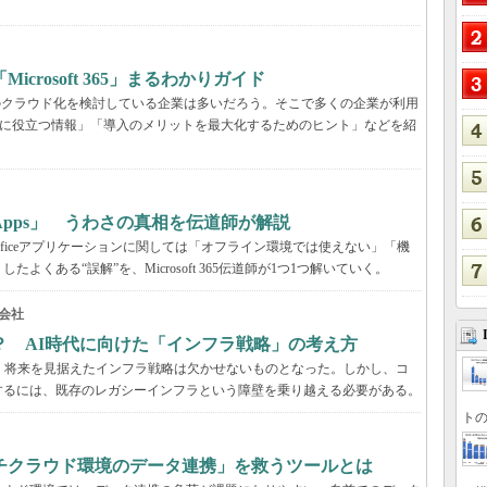
rosoft 365」まるわかりガイド
境のクラウド化を検討している企業は多いだろう。そこで多くの企業が利用
ービス選定に役立つ情報」「導入のメリットを最大化するためのヒント」などを紹
65 Apps」 うわさの真相を伝道師が解説
が、Officeアプリケーションに関しては「オフライン環境では使えない」「機
くある“誤解”を、Microsoft 365伝道師が1つ1つ解いていく。
会社
？ AI時代に向けた「インフラ戦略」の考え方
、将来を見据えたインフラ戦略は欠かせないものとなった。しかし、コ
するには、既存のレガシーインフラという障壁を乗り越える必要がある。
トの
チクラウド環境のデータ連携」を救うツールとは