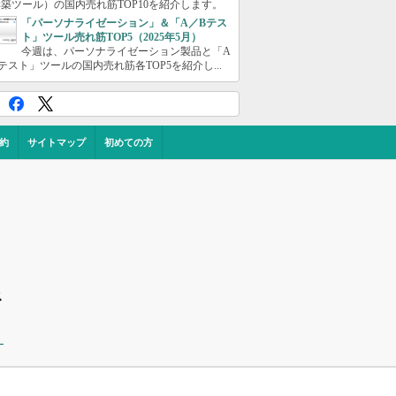
築ツール）の国内売れ筋TOP10を紹介します。
「パーソナライゼーション」＆「A／Bテス
ト」ツール売れ筋TOP5（2025年5月）
今週は、パーソナライゼーション製品と「A
テスト」ツールの国内売れ筋各TOP5を紹介し...
約
サイトマップ
初めての方
ス
ー