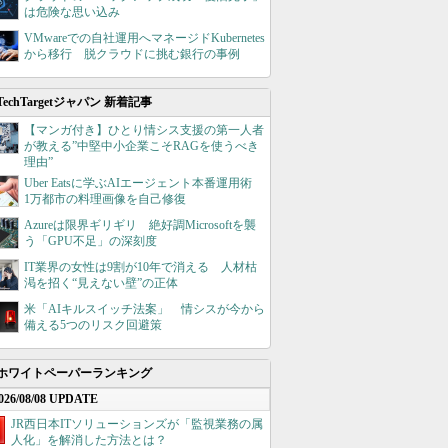
は危険な思い込み
VMwareでの自社運用へマネージドKubernetes
から移行 脱クラウドに挑む銀行の事例
TechTargetジャパン 新着記事
【マンガ付き】ひとり情シス支援の第一人者
が教える”中堅中小企業こそRAGを使うべき
理由”
Uber Eatsに学ぶAIエージェント本番運用術
1万都市の料理画像を自己修復
Azureは限界ギリギリ 絶好調Microsoftを襲
う「GPU不足」の深刻度
IT業界の女性は9割が10年で消える 人材枯
渇を招く“見えない壁”の正体
米「AIキルスイッチ法案」 情シスが今から
備える5つのリスク回避策
ホワイトペーパーランキング
026/08/08 UPDATE
JR西日本ITソリューションズが「監視業務の属
人化」を解消した方法とは？