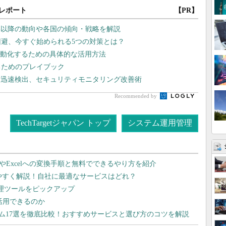
レポート
【PR】
6年以降の動向や各国の傾向・戦略を解説
回避、今すぐ始められる5つの対策とは？
自動化するための具体的な活用方法
るためのプレイブック
を迅速検出、セキュリティモニタリング改善術
Recommended by
TechTargetジャパン トップ
システム運用管理
dやExcelへの変換手順と無料でできるやり方を紹介
りやすく解説！自社に最適なサービスはどれ？
管理ツールをピックアップ
で活用できるのか
テム17選を徹底比較！おすすめサービスと選び方のコツを解説