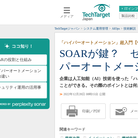
ITイン
製品比較
メディア
クラウド
エンタープライズ
ERP
仮想化
TechTargetジャパン
システム運用管理
AIOps
技術解説
データ分析
サーバ＆ストレージ
「ハイパーオートメーション」超入門【
CX
スマートモバイル
ココ知り！
SOARが鍵？
情報系システム
ネットワーク
OARの役割と仕組み
パーオートメー
システム運用管理
イパーオートメーション
の違い
企業は人工知能（AI）技術を使った「
ことができる。その際のポイントとは何
キュリティ運用の活用事
≫
2022年12月28日 08時15分 公開
印刷／PDF
メー
関連キーワード