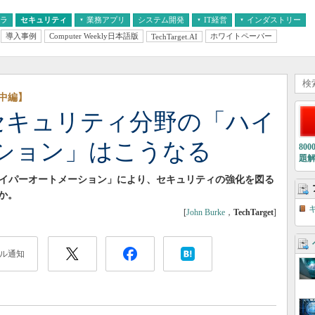
フラ
セキュリティ
業務アプリ
システム開発
IT経営
インダストリー
導入事例
Computer Weekly日本語版
ホワイトペーパー
TechTarget.AI
AI
経営とIT
医療IT
中堅・中小企業とIT
教育IT
中編】
 セキュリティ分野の「ハイ
ション」はこうなる
80
題
ハイパーオートメーション」により、セキュリティの強化を図る
か。
[
John Burke
，
TechTarget
]
ル通知