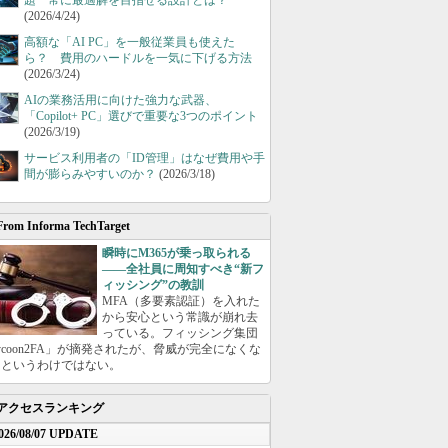
題 常に最適解を目指せる設計とは？
(2026/4/24)
高額な「AI PC」を一般従業員も使えた
ら？ 費用のハードルを一気に下げる方法
(2026/3/24)
AIの業務活用に向けた強力な武器、
「Copilot+ PC」選びで重要な3つのポイント
(2026/3/19)
サービス利用者の「ID管理」はなぜ費用や手
間が膨らみやすいのか？
(2026/3/18)
From Informa TechTarget
瞬時にM365が乗っ取られる
――全社員に周知すべき“新フ
ィッシング”の教訓
MFA（多要素認証）を入れた
から安心という常識が崩れ去
っている。フィッシング集団
ycoon2FA」が摘発されたが、脅威が完全になくな
たというわけではない。
アクセスランキング
026/08/07 UPDATE