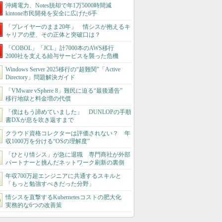
沖縄電力、Notes脱却で年1万5000時間減
kintone市民開発を安全に広げた6手
「プレイヤーのまま20年」 情シスが抱えるキ
ャリアの壁、その正体と突破口は？
「COBOL」「JCL」計7000本のAWS移行
2000社を支える給与サービスを襲った危機
Windows Server 2025移行の“超難関”「Active
Directory」問題解決ガイド
「VMware vSphere 8」難民に迫る“最後通告”
移行地獄と料金増の代償
「僕はもう諦めていました」 DUNLOPの手順
書DXが息を吹き返すまで
クラウド資格コレクターは評価されない？ 年
収1000万を分ける“OSの理解度”
「ひとり情シス」が急に退職 専門商社が外部
パートナーと挑んだネットワーク刷新の裏側
年収700万超エンジニアに共通するスキルと
「もっと勉強すべきだった分野」
情シスを直撃するKubernetesコストの肥大化
実務的な6つの改善策