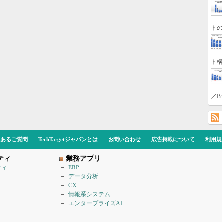
トの
ト構
／B
くあるご質問
TechTargetジャパンとは
お問い合わせ
広告掲載について
利用規
ティ
業務アプリ
ティ
ERP
データ分析
CX
情報系システム
エンタープライズAI