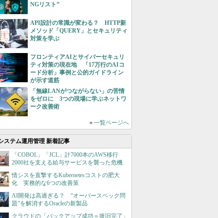
NGリスト”
API設計の常識が変わる？ HTTP新
メソッド「QUERY」とセキュリティ
対策を学ぶ
フロンティアAIとサイバーセキュリ
ティ対策の現在地 「17万行のAIコ
ード分析」事例と公的ガイドライン
が示す道筋
「無線LANがつながらない」の苦情
をゼロに 3つの現場に学ぶネットワ
ーク改善術
»
一覧ページへ
システム運用管理 新着記事
「COBOL」「JCL」計7000本のAWS移行
2000社を支える給与サービスを襲った危機
情シスを直撃するKubernetesコストの肥大
化 実務的な6つの改善策
AI開発は高過ぎる？ “オーバースペック問
題”を解消するOracleの新製品
クラウドの「バックアップ成功＝復旧完了」