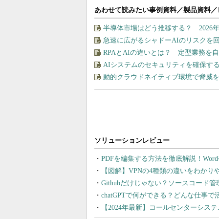
あわせて読みたい事例資料／製品資料／
半導体市場はどう推移する？ 202
急速に広がるシャドーAIのリスクを
RPAとAIの違いとは？ 定型業務を
AIシステムのセキュリティを確保す
動的クラウドネイティブ環境で脅威
PDFを編集する方法を徹底解説！Wor
【図解】VPNの4種類の違いをわか
Githubだけじゃない？ソースコード
chatGPTで何ができる？どんな仕事
【2024年最新】コールセンターシス