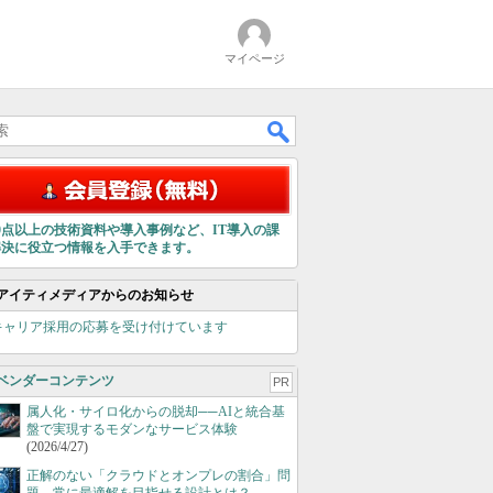
マイページ
00点以上の技術資料や導入事例など、IT導入の課
解決に役立つ情報を入手できます。
アイティメディアからのお知らせ
キャリア採用の応募を受け付けています
ベンダーコンテンツ
PR
属人化・サイロ化からの脱却──AIと統合基
盤で実現するモダンなサービス体験
(2026/4/27)
正解のない「クラウドとオンプレの割合」問