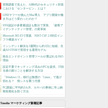
実態調査で見えた、AI時代のセキュリティ対策
における「センターピン」とは？
LINEヤフーが挑んだMac導入 アプリ開発や働
き方はどう変わったのか？
SNS認証や多要素認証も数分で実装、「顧客ア
イデンティティー管理」の変革術
Microsoft 365 E5で実践 NIST CSF 2.0対応イン
フラ構築ガイド
インシデント解決を1週間から約1日に短縮、生
成AI×ITSMで実現する運用モデル
統合エンドポイント管理ツールが選ばれる10の
理由
設定不要でキッティング済みのPCを提供、IT担
当者の困りごとを解決する方法
「Windows 11」移行は無償の「Linux」で逃げ
切れる？ 情シスを襲う代償
PC調達に平均約3カ月、カヤバの事例に学ぶ納
期長期化を防ぐ方法
ITmedia マーケティング新着記事