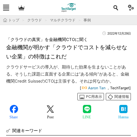
トップ
クラウド
マルチクラウド
事例
2022年12月29日
「クラウドの真実」を金融機関CTOに聞く
金融機関が明かす「クラウドでコストを減らせな
い企業」の特徴はこれだ
クラウドサービスの導入が、期待した効果を生まないことがあ
る。そうした課題に直面する企業には“ある傾向”があると、金融
機関Credit SuisseのCTOは主張する。それは何なのか。
[
Aaron Tan
，TechTarget]
PC用表示
関連情報
Share
Post
LINE
Hatena
関連キーワード