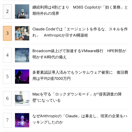
継続利用は4割どまり M365 Copilotが「効く業務」と
期待外れの境界
Claude Codeでは「エージェントを作るな、スキルを作
れ」 Anthropicが示すAI構築術
Broadcom値上げで加速するVMware移行 HPE幹部が
明かすAI時代の備え
多要素認証導入済みでもランサムウェア被害に 復旧費
用は平均2億7000万円
Macを守る「ロックダウンモード」が“侵害調査の障
壁”になっている
なぜAnthropicの「Claude」は暴走し、現実の企業をハ
ッキングしたのか