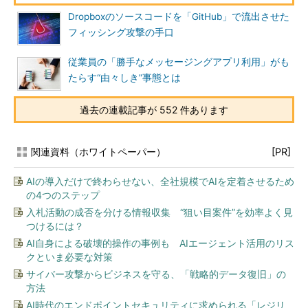
Dropboxのソースコードを「GitHub」で流出させた
フィッシング攻撃の手口
従業員の「勝手なメッセージングアプリ利用」がも
たらす“由々しき”事態とは
過去の連載記事が 552 件あります
関連資料（ホワイトペーパー）
[PR]
AIの導入だけで終わらせない、全社規模でAIを定着させるため
の4つのステップ
入札活動の成否を分ける情報収集 “狙い目案件”を効率よく見
つけるには？
AI自身による破壊的操作の事例も AIエージェント活用のリス
クといま必要な対策
サイバー攻撃からビジネスを守る、「戦略的データ復旧」の
方法
AI時代のエンドポイントセキュリティに求められる「レジリ