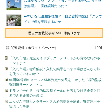
女性が考える「クラウドもデータも苦手だからIT職
は無理」 実は誤解だった？
AWSがなぜ生物多様性？ 自然史博物館は「クラウ
ド」で何を実現するのか
過去の連載記事が 550 件あります
関連資料（ホワイトペーパー）
[PR]
「入札市場」完全ガイドブック：メリットから資格取得のポ
イントまで
「入札市場」徹底解説：入札で結果を出す企業はどんな方法
を使っているのか？
年間50億通のメール／SMS判定の知見を生かした「標的型攻
撃訓練サービス」とは
ドラマで分かる、標的型攻撃メールの被害を受ける企業と回
避できる企業の分岐点
エッジAI搭載カメラサービスの通信基盤を刷新、安定運用を
実現した事例