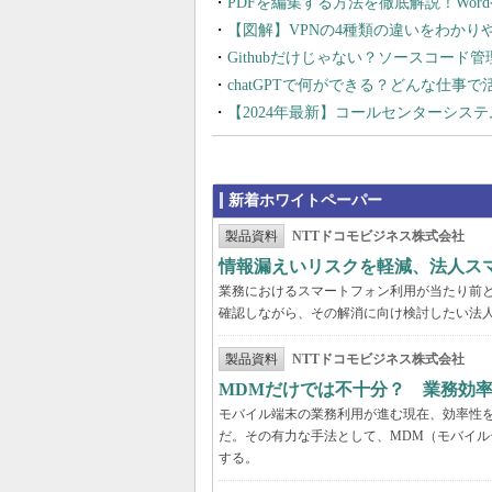
PDFを編集する方法を徹底解説！Wor
【図解】VPNの4種類の違いをわか
Githubだけじゃない？ソースコード
chatGPTで何ができる？どんな仕事
【2024年最新】コールセンターシス
新着ホワイトペーパー
製品資料
NTTドコモビジネス株式会社
情報漏えいリスクを軽減、法人ス
業務におけるスマートフォン利用が当たり前
確認しながら、その解消に向け検討したい法
製品資料
NTTドコモビジネス株式会社
MDMだけでは不十分？ 業務効
モバイル端末の業務利用が進む現在、効率性
だ。その有力な手法として、MDM（モバイル
する。