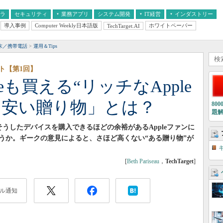
フラ
セキュリティ
業務アプリ
システム開発
IT経営
インダストリー
導入事例
Computer Weekly日本語版
ホワイトペーパー
TechTarget.AI
AI
経営とIT
医療IT
中堅・中小企業とIT
教育IT
末／携帯電話
運用＆Tips
ト【第1回】
oneも買える“リッチなApple
「安い贈り物」とは？
80
題
そうしたデバイスを購入できるほどの余裕があるAppleファンに
うか。ギークの意見によると、さほど高くない“ある贈り物”が
[
Beth Pariseau
，
TechTarget
]
ル通知