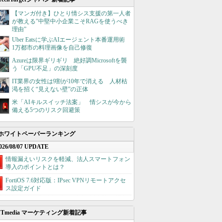
【マンガ付き】ひとり情シス支援の第一人者
が教える”中堅中小企業こそRAGを使うべき
理由”
Uber Eatsに学ぶAIエージェント本番運用術
1万都市の料理画像を自己修復
Azureは限界ギリギリ 絶好調Microsoftを襲
う「GPU不足」の深刻度
IT業界の女性は9割が10年で消える 人材枯
渇を招く“見えない壁”の正体
米「AIキルスイッチ法案」 情シスが今から
備える5つのリスク回避策
ホワイトペーパーランキング
026/08/07 UPDATE
情報漏えいリスクを軽減、法人スマートフォン
導入のポイントとは？
FortiOS 7.6対応版：IPsec VPNリモートアクセ
ス設定ガイド
ITmedia マーケティング新着記事