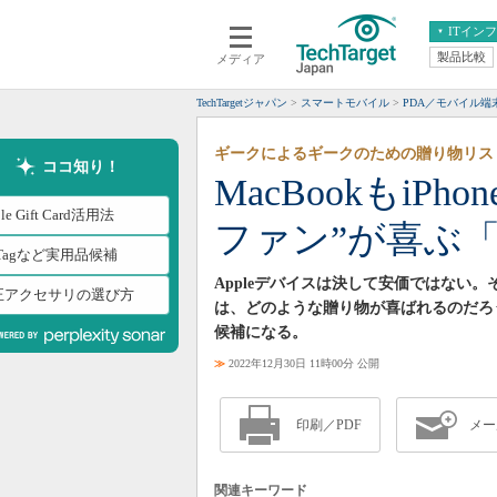
ITイン
製品比較
メディア
クラウド
エンタープライズ
ERP
仮想化
TechTargetジャパン
スマートモバイル
PDA／モバイル端
データ分析
サーバ＆ストレージ
ギークによるギークのための贈り物リス
CX
スマートモバイル
ココ知り！
MacBookもiPh
情報系システム
ネットワーク
le Gift Card活用法
ファン”が喜ぶ
システム運用管理
rTagなど実用品候補
Appleデバイスは決して安価ではない。
正アクセサリの選び方
は、どのような贈り物が喜ばれるのだろ
候補になる。
≫
2022年12月30日 11時00分 公開
印刷／PDF
メー
関連キーワード