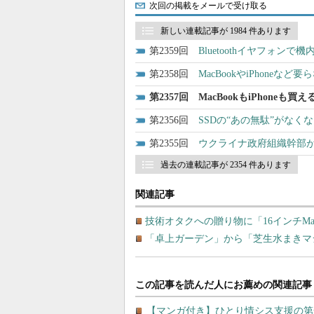
次回の掲載をメールで受け取る
新しい連載記事が 1984 件あります
2359
Bluetoothイヤフォ
2358
MacBookやiPhon
2357
MacBookもiPhone
2356
SSDの“あの無駄”がなくなる？ 
2355
ウクライナ政府組織幹部
過去の連載記事が 2354 件あります
関連記事
技術オタクへの贈り物に「16インチMac
「卓上ガーデン」から「芝生水まきマ