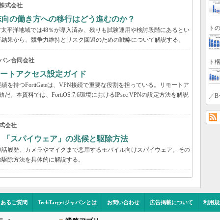
株式会社
来志向の働き方への移行はどう進むのか？
トの
アジア太平洋地域では48％が導入済み、残りも試験運用や検討段階にあるとい
の調査結果から、競争力維持とリスク回避のための戦略について解説する。
パン合同会社
ト構
VPNリモートアクセス設定ガイド
持つFortiGateは、VPN接続で重要な役割を担っている。リモートア
だ。本資料では、FortiOS 7.6環境におけるIPsec VPNの設定方法を解説
／B
式会社
？ 「スパイウェア」の兆候と駆除方法
通話履歴、カメラやマイクまで悪用するモバイル向けスパイウェア。その
の駆除方法を具体的に解説する。
くあるご質問
TechTargetジャパンとは
お問い合わせ
広告掲載について
利用規