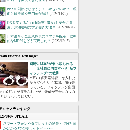
の両立を実現できた理由
(2024/12/25)
PBXの刷新はなぜうまくいかないのか？ 理
由と解決策を専門家が解説
(2024/11/22)
DXを支えるAndroid端末4400台を安全に運
用、鴻池運輸に学ぶ働き方改革
(2024/10/31)
日本生命が全営業職員にスマホを配布 効率
的なMDMをどう実現した？
(2023/12/15)
From Informa TechTarget
瞬時にM365が乗っ取られる
――全社員に周知すべき“新フ
ィッシング”の教訓
MFA（多要素認証）を入れた
から安心という常識が崩れ去
っている。フィッシング集団
ycoon2FA」が摘発されたが、脅威が完全になくな
たというわけではない。
アクセスランキング
026/08/07 UPDATE
スマートフォンやタブレットの紛失・盗難対策
が分かる3つのホワイトペーパー