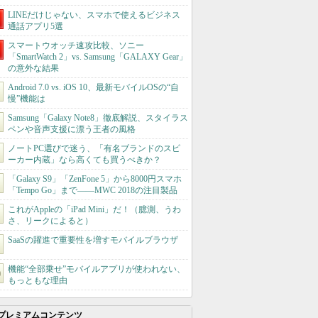
LINEだけじゃない、スマホで使えるビジネス
通話アプリ5選
スマートウオッチ速攻比較、ソニー
「SmartWatch 2」vs. Samsung「GALAXY Gear」
の意外な結果
Android 7.0 vs. iOS 10、最新モバイルOSの“自
慢”機能は
Samsung「Galaxy Note8」徹底解説、スタイラス
ペンや音声支援に漂う王者の風格
ノートPC選びで迷う、「有名ブランドのスピ
ーカー内蔵」なら高くても買うべきか？
「Galaxy S9」「ZenFone 5」から8000円スマホ
「Tempo Go」まで――MWC 2018の注目製品
これがAppleの「iPad Mini」だ！（臆測、うわ
さ、リークによると）
SaaSの躍進で重要性を増すモバイルブラウザ
機能“全部乗せ”モバイルアプリが使われない、
もっともな理由
プレミアムコンテンツ