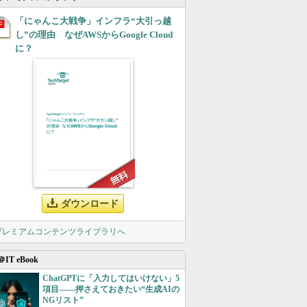
「にゃんこ大戦争」インフラ“大引っ越
し”の理由 なぜAWSからGoogle Cloud
に？
ダウンロード
 プレミアムコンテンツライブラリへ
＠IT eBook
ChatGPTに「入力してはいけない」5
項目――押さえておきたい“生成AIの
NGリスト”