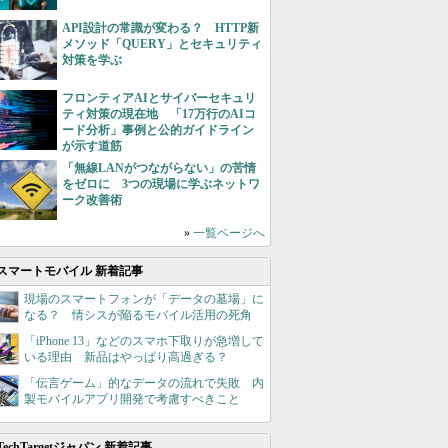
API設計の常識が変わる？ HTTP新
メソッド「QUERY」とセキュリティ
対策を学ぶ
フロンティアAIとサイバーセキュリ
ティ対策の現在地 「17万行のAIコ
ード分析」事例と公的ガイドライン
が示す道筋
「無線LANがつながらない」の苦情
をゼロに 3つの現場に学ぶネットワ
ーク改善術
»
一覧ページへ
スマートモバイル 新着記事
現場のスマートフォンが「データの墓場」に
なる？ 情シスが陥るモバイル活用の死角
「iPhone 13」などのスマホ下取りが急増して
いる理由 新品はやっぱり高過ぎる？
「伝言ゲーム」的なデータの流れで失敗 内
製モバイルアプリ開発で考慮すべきこと
TechTargetジャパン 新着記事