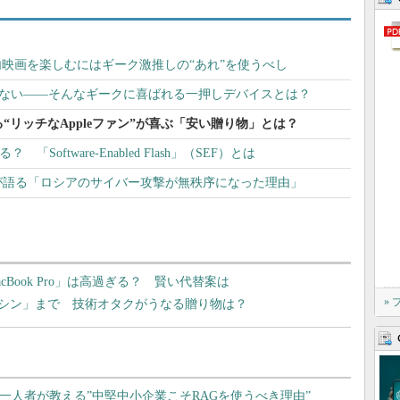
ンで機内映画を楽しむにはギーク激推しの“あれ”を使うべし
eなど要らない――そんなギークに喜ばれる一押しデバイスとは？
も買える“リッチなAppleファン”が喜ぶ「安い贈り物」とは？
「Software-Enabled Flash」（SEF）とは
が語る「ロシアのサイバー攻撃が無秩序になった理由」
Book Pro」は高過ぎる？ 賢い代替案は
»
シン」まで 技術オタクがうなる贈り物は？