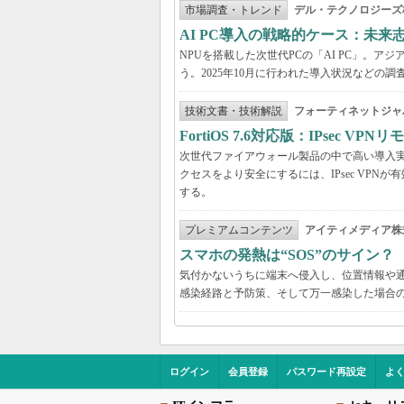
市場調査・トレンド
デル・テクノロジーズ
AI PC導入の戦略的ケース：未
NPUを搭載した次世代PCの「AI PC」。
う。2025年10月に行われた導入状況など
技術文書・技術解説
フォーティネットジャ
FortiOS 7.6対応版：IPsec 
次世代ファイアウォール製品の中で高い導入実績を
クセスをより安全にするには、IPsec VPNが有効
する。
プレミアムコンテンツ
アイティメディア株
スマホの発熱は“SOS”のサイン
気付かないうちに端末へ侵入し、位置情報や
感染経路と予防策、そして万一感染した場合
ログイン
会員登録
パスワード再設定
よ