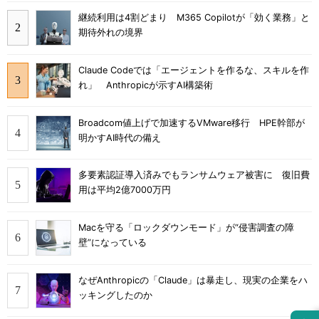
継続利用は4割どまり M365 Copilotが「効く業務」と
期待外れの境界
Claude Codeでは「エージェントを作るな、スキルを作
れ」 Anthropicが示すAI構築術
Broadcom値上げで加速するVMware移行 HPE幹部が
明かすAI時代の備え
多要素認証導入済みでもランサムウェア被害に 復旧費
用は平均2億7000万円
Macを守る「ロックダウンモード」が“侵害調査の障
壁”になっている
なぜAnthropicの「Claude」は暴走し、現実の企業をハ
ッキングしたのか