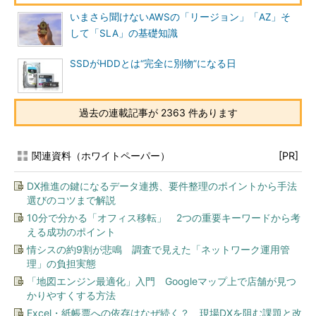
いまさら聞けないAWSの「リージョン」「AZ」そ
して「SLA」の基礎知識
SSDがHDDとは“完全に別物”になる日
過去の連載記事が 2363 件あります
関連資料（ホワイトペーパー）
[PR]
DX推進の鍵になるデータ連携、要件整理のポイントから手法
選びのコツまで解説
10分で分かる「オフィス移転」 2つの重要キーワードから考
える成功のポイント
情シスの約9割が悲鳴 調査で見えた「ネットワーク運用管
理」の負担実態
「地図エンジン最適化」入門 Googleマップ上で店舗が見つ
かりやすくする方法
Excel・紙帳票への依存はなぜ続く？ 現場DXを阻む課題と改