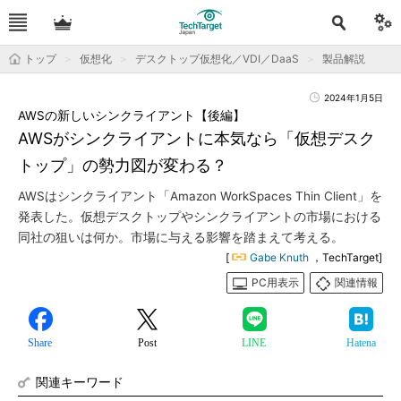
トップ
仮想化
デスクトップ仮想化／VDI／DaaS
製品解説
2024年1月5日
AWSの新しいシンクライアント【後編】
AWSがシンクライアントに本気なら「仮想デスク
トップ」の勢力図が変わる？
AWSはシンクライアント「Amazon WorkSpaces Thin Client」を
発表した。仮想デスクトップやシンクライアントの市場における
同社の狙いは何か。市場に与える影響を踏まえて考える。
[
Gabe Knuth
，TechTarget]
PC用表示
関連情報
Share
Post
LINE
Hatena
関連キーワード