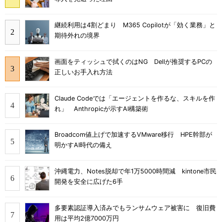
継続利用は4割どまり M365 Copilotが「効く業務」と
期待外れの境界
画面をティッシュで拭くのはNG Dellが推奨するPCの
正しいお手入れ方法
Claude Codeでは「エージェントを作るな、スキルを作
れ」 Anthropicが示すAI構築術
Broadcom値上げで加速するVMware移行 HPE幹部が
明かすAI時代の備え
沖縄電力、Notes脱却で年1万5000時間減 kintone市民
開発を安全に広げた6手
多要素認証導入済みでもランサムウェア被害に 復旧費
用は平均2億7000万円