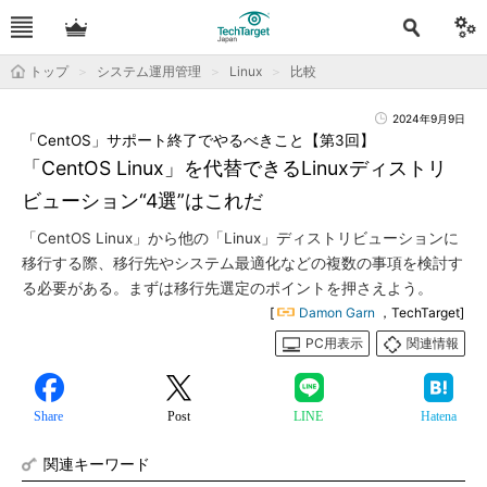
トップ
システム運用管理
Linux
比較
2024年9月9日
「CentOS」サポート終了でやるべきこと【第3回】
「CentOS Linux」を代替できるLinuxディストリ
ビューション“4選”はこれだ
「CentOS Linux」から他の「Linux」ディストリビューションに
移行する際、移行先やシステム最適化などの複数の事項を検討す
る必要がある。まずは移行先選定のポイントを押さえよう。
[
Damon Garn
，TechTarget]
PC用表示
関連情報
Share
Post
LINE
Hatena
関連キーワード