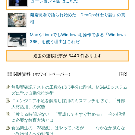
ューション“4選”はこれだ
開発現場で語られ始めた「DevOps終わり論」の真
相
MacやLinuxでもWindowsを操作できる「Windows
365」を使う理由はこれだ
過去の連載記事が 3440 件あります
関連資料（ホワイトペーパー）
[PR]
無影響確認テストの工数をほぼ半分に削減、MS&ADシステム
ズに学ぶ自動化推進術
ITエンジニア不足を解消し採用のミスマッチを防ぐ、「外部
人材活用」の実態
「教える時間がない」「育成してもすぐ辞める」 今の現場
に必要な教育方法とは
食品衛生の「7S活動」はやっているが…… なかなか減らな
い異物混入への対策は