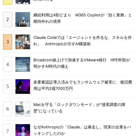
継続利用は4割どまり M365 Copilotが「効く業務」と
期待外れの境界
Claude Codeでは「エージェントを作るな、スキルを作
れ」 Anthropicが示すAI構築術
Broadcom値上げで加速するVMware移行 HPE幹部が
明かすAI時代の備え
多要素認証導入済みでもランサムウェア被害に 復旧費
用は平均2億7000万円
Macを守る「ロックダウンモード」が“侵害調査の障
壁”になっている
なぜAnthropicの「Claude」は暴走し、現実の企業をハ
ッキングしたのか