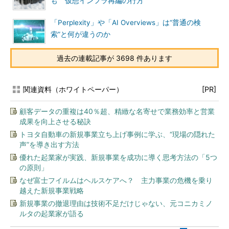
も 仮想インフラ再編の行方
「Perplexity」や「AI Overviews」は“普通の検
索”と何が違うのか
過去の連載記事が 3698 件あります
関連資料（ホワイトペーパー）
[PR]
顧客データの重複は40％超、精緻な名寄せで業務効率と営業
成果を向上させる秘訣
トヨタ自動車の新規事業立ち上げ事例に学ぶ、“現場の隠れた
声”を導き出す方法
優れた起業家が実践、新規事業を成功に導く思考方法の「5つ
の原則」
なぜ富士フイルムはヘルスケアへ？ 主力事業の危機を乗り
越えた新規事業戦略
新規事業の撤退理由は技術不足だけじゃない、元コニカミノ
ルタの起業家が語る