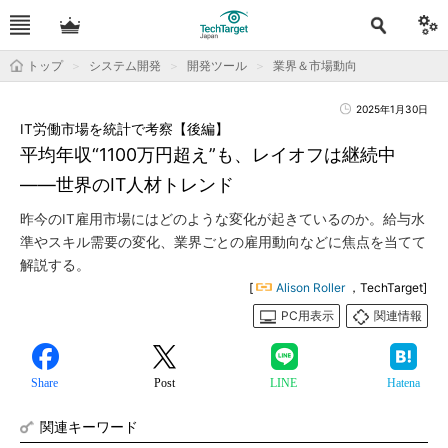
トップ
システム開発
開発ツール
業界＆市場動向
2025年1月30日
IT労働市場を統計で考察【後編】
平均年収“1100万円超え”も、レイオフは継続中
――世界のIT人材トレンド
昨今のIT雇用市場にはどのような変化が起きているのか。給与水
準やスキル需要の変化、業界ごとの雇用動向などに焦点を当てて
解説する。
[
Alison Roller
，TechTarget]
PC用表示
関連情報
Share
Post
LINE
Hatena
関連キーワード