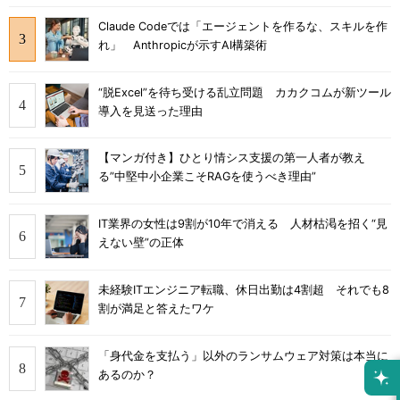
Claude Codeでは「エージェントを作るな、スキルを作
れ」 Anthropicが示すAI構築術
“脱Excel”を待ち受ける乱立問題 カカクコムが新ツール
導入を見送った理由
【マンガ付き】ひとり情シス支援の第一人者が教え
る”中堅中小企業こそRAGを使うべき理由”
IT業界の女性は9割が10年で消える 人材枯渇を招く“見
えない壁”の正体
未経験ITエンジニア転職、休日出勤は4割超 それでも8
割が満足と答えたワケ
「身代金を支払う」以外のランサムウェア対策は本当に
あるのか？