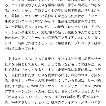
る。コスト削減やより安全な環境の実現、保守の簡易化につなが
るからだ。しかし、プロジェクトの早い段階で問題が持ち上がっ
た。最初にファイルサーバ統合の対象となった支社が、「ファイ
ルのダウンロードに時間がかかり、生産性に悪影響を与えてい
る」と苦情を言ってきたのだ。この統合プロジェクトは、アプリ
ケーション高速化という支社向けの新しい技術を導入することで
救われた。アプリケーション高速化アプライアンスにより、ダウ
ンロード時間は許容できるレベルに短縮され、プロジェクトは再
び軌道に乗っている。
支社はビジネスにとって重要だ。支社は本社と同じ品質のサー
ビスを必要としており、格下として扱うなどもってのほかだ。支
社で通信ができなくなると、すぐに企業全体に影響が及ぶ。ただ
し、支社に優れたサービスを提供するには、相応のコストが掛か
る。分散ネットワークの管理を難しくしている要因は、サーバ統
合だけではない。Webブラウザベースのアプリケーション（Web
アプリケーション）への移行により、各トランザクションのサイ
ズが大きくなっている。しかも、HTTPは効率が悪い面があるた
め、Webアプリケーションは、従来のクライアント／サーバアプ