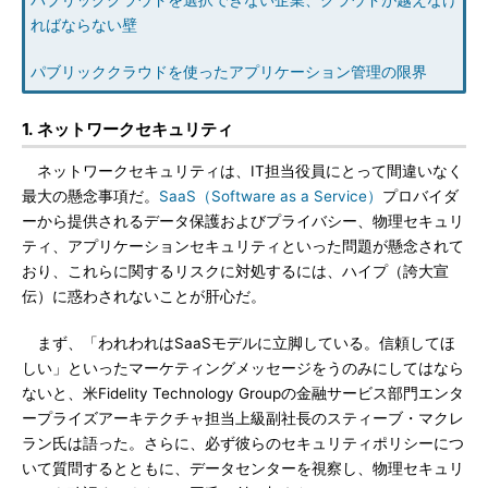
パブリッククラウドを選択できない企業、クラウドが越えなけ
ればならない壁
パブリッククラウドを使ったアプリケーション管理の限界
1. ネットワークセキュリティ
ネットワークセキュリティは、IT担当役員にとって間違いなく
最大の懸念事項だ。
SaaS（Software as a Service）
プロバイダ
ーから提供されるデータ保護およびプライバシー、物理セキュリ
ティ、アプリケーションセキュリティといった問題が懸念されて
おり、これらに関するリスクに対処するには、ハイプ（誇大宣
伝）に惑わされないことが肝心だ。
まず、「われわれはSaaSモデルに立脚している。信頼してほ
しい」といったマーケティングメッセージをうのみにしてはなら
ないと、米Fidelity Technology Groupの金融サービス部門エンタ
ープライズアーキテクチャ担当上級副社長のスティーブ・マクレ
ラン氏は語った。さらに、必ず彼らのセキュリティポリシーにつ
いて質問するとともに、データセンターを視察し、物理セキュリ