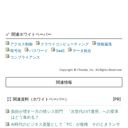
関連ホワイトペーパー
アクセス制御
|
クラウドコンピューティング
|
情報漏洩
|
暗号化
|
パスワード
|
SaaS
|
データ統合
|
コンプライアンス
Copyright © ITmedia, Inc. All Rights Reserved.
関連情報
関連資料（ホワイトペーパー）
[PR]
負担が増す一方の情シス部門 「次世代のIT運用」への変革
はどう進める？
AI時代のビジネス基盤として「PC」が復権 そのときランサ