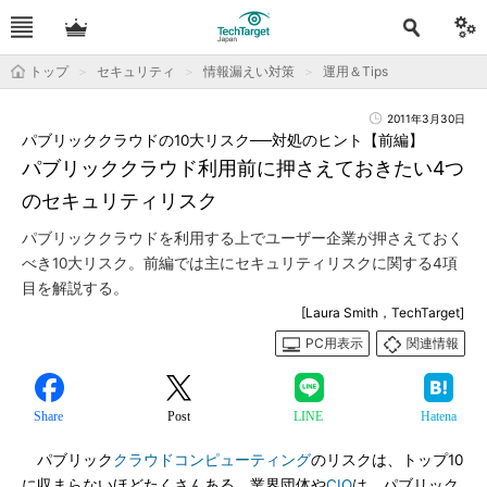
トップ
セキュリティ
情報漏えい対策
運用＆Tips
2011年3月30日
パブリッククラウドの10大リスク──対処のヒント【前編】
パブリッククラウド利用前に押さえておきたい4つ
のセキュリティリスク
パブリッククラウドを利用する上でユーザー企業が押さえておく
べき10大リスク。前編では主にセキュリティリスクに関する4項
目を解説する。
[Laura Smith，TechTarget]
PC用表示
関連情報
Share
Post
LINE
Hatena
パブリック
クラウドコンピューティング
のリスクは、トップ10
に収まらないほどたくさんある。業界団体や
CIO
は、パブリック