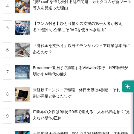
“脱Excel”を待ち受ける乱立問題 カカクコムが新ツール
導入を見送った理由
【マンガ付き】ひとり情シス支援の第一人者が教え
る”中堅中小企業こそRAGを使うべき理由”
「身代金を支払う」以外のランサムウェア対策は本当に
あるのか？
Broadcom値上げで加速するVMware移行 HPE幹部が
明かすAI時代の備え
未経験ITエンジニア転職、休日出勤は4割超 それでも8
割が満足と答えたワケ
IT業界の女性は9割が10年で消える 人材枯渇を招く“見
えない壁”の正体
大阪広域水道企業団、RPAで月288時間削減 IT未経験