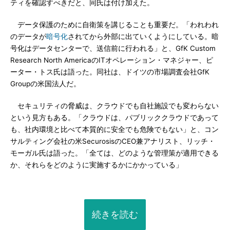
ティを確認すべきだと、同氏は付け加えた。
データ保護のために自衛策を講じることも重要だ。「われわれ
のデータが
暗号化
されてから外部に出ていくようにしている。暗
号化はデータセンターで、送信前に行われる」と、GfK Custom
Research North AmericaのITオペレーション・マネジャー、ピ
ーター・トス氏は語った。同社は、ドイツの市場調査会社GfK
Groupの米国法人だ。
セキュリティの脅威は、クラウドでも自社施設でも変わらない
という見方もある。「クラウドは、パブリッククラウドであって
も、社内環境と比べて本質的に安全でも危険でもない」と、コン
サルティング会社の米SecurosisのCEO兼アナリスト、リッチ・
モーガル氏は語った。「全ては、どのような管理策が適用できる
か、それらをどのように実施するかにかかっている」
続きを読む