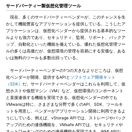
サードパーティー製仮想化管理ツール
現在、多くのサードパーティーベンダーが、このチャンスを生
かして機能豊富なアプリケーションを提供している。こうしたア
プリケーションは、仮想化ベンダーから提供される基本的なツー
ルよりも強力であり、セキュリティ、監視、リポート、バックア
ップ、自動化といった機能を備えている。優れた仮想化管理ツー
ルの多くは高価だが、仮想環境の管理を容易にする安価な、ある
いは無料のツールも多数出回っている。
サードパーティーベンダーの1つの大きなよりどころは、仮想
化ベンダーが開発、提供するAPIと
ソフトウェア開発キット
（SDK）
だ。サードパーティーベンダーはこれらを利用して、仮
想ホストや仮想マシン（VM）など、仮想環境のコンポーネント
と直接連係する機能を実現できる。仮想化ベンダーの中でも
VMwareは特に、さまざまな分野で多くのAPI、SDK、ツールキ
ットを用意し、ベンダーがアプリケーション開発に利用できるよ
うにしている。例えば、vStorage APIでは、ストレージやバック
アップのための連係機能を、VMsafe APIでは、セキュリティや
ネットワーキングのための連係機能を実現できる。WMI APIな