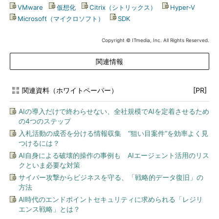
VMware
|
仮想化
|
Citrix（シトリックス）
|
Hyper-V
|
Microsoft（マイクロソフト）
|
SDK
Copyright © ITmedia, Inc. All Rights Reserved.
関連情報
関連資料（ホワイトペーパー）
[PR]
AIの導入だけで終わらせない、全社規模でAIを定着させるため
の4つのステップ
入札活動の成否を分ける情報収集 “狙い目案件”を効率よく見
つけるには？
AI自身による破壊的操作の事例も AIエージェント活用のリス
クといま必要な対策
サイバー攻撃からビジネスを守る、「戦略的データ復旧」の
方法
AI時代のエンドポイントセキュリティに求められる「レジリ
エンス戦略」とは？