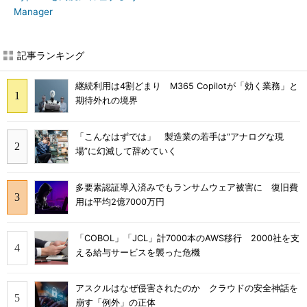
Manager
記事ランキング
継続利用は4割どまり M365 Copilotが「効く業務」と
期待外れの境界
「こんなはずでは」 製造業の若手は“アナログな現
場”に幻滅して辞めていく
多要素認証導入済みでもランサムウェア被害に 復旧費
用は平均2億7000万円
「COBOL」「JCL」計7000本のAWS移行 2000社を支
える給与サービスを襲った危機
アスクルはなぜ侵害されたのか クラウドの安全神話を
崩す「例外」の正体