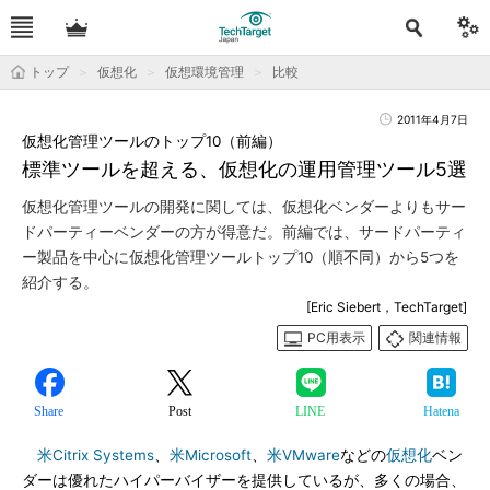
トップ
仮想化
仮想環境管理
比較
2011年4月7日
仮想化管理ツールのトップ10（前編）
標準ツールを超える、仮想化の運用管理ツール5選
仮想化管理ツールの開発に関しては、仮想化ベンダーよりもサー
ドパーティーベンダーの方が得意だ。前編では、サードパーティ
ー製品を中心に仮想化管理ツールトップ10（順不同）から5つを
紹介する。
[Eric Siebert，TechTarget]
PC用表示
関連情報
Share
Post
LINE
Hatena
米Citrix Systems
、
米Microsoft
、
米VMware
などの
仮想化
ベン
ダーは優れたハイパーバイザーを提供しているが、多くの場合、