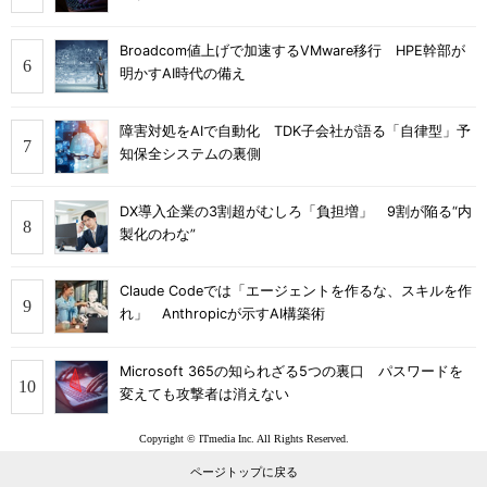
Broadcom値上げで加速するVMware移行 HPE幹部が
明かすAI時代の備え
障害対処をAIで自動化 TDK子会社が語る「自律型」予
知保全システムの裏側
DX導入企業の3割超がむしろ「負担増」 9割が陥る“内
製化のわな”
Claude Codeでは「エージェントを作るな、スキルを作
れ」 Anthropicが示すAI構築術
Microsoft 365の知られざる5つの裏口 パスワードを
変えても攻撃者は消えない
Copyright © ITmedia Inc. All Rights Reserved.
ページトップに戻る