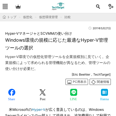
トップ
仮想化
仮想環境管理
比較
2011年5月27日
Hyper-VマネージャとSCVMMの使い分け
Windows環境の規模に応じた最適なHyper-V管理
ツールの選択
Hyper-V環境での仮想化管理ツールを企業規模別に見ていく。企
業規模によって求められる管理機能が異なるため、管理ツールの
使い分けが必要だ。
[Eric Beehler，TechTarget]
PC用表示
関連情報
Share
Post
LINE
Hatena
米Microsoftの
Hyper-V
が広く普及しているのは、Windows
Serverライセンスの一部として提供され、追加費用なしで利用で