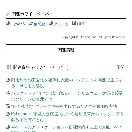
関連ホワイトペーパー
Hyper-V
|
仮想化
|
クラスタ
|
HDD
Copyright © ITmedia, Inc. All Rights Reserved.
関連情報
関連資料（ホワイトペーパー）
[PR]
商用利用の安全性を確保し大量のコンテンツを高速で生成す
る、AI活用の秘訣
バックアップだけでは防げない、ランサムウェア対策に必要
なクリーンな復元とは
“何も残さない”データ消去を実現するための具体的な方法
Kubernetes環境の規模拡大に伴う運用負荷からエンジニアを
解放する方法とは...
AIベースのアプリケーションを自社構築する上で克服すべき