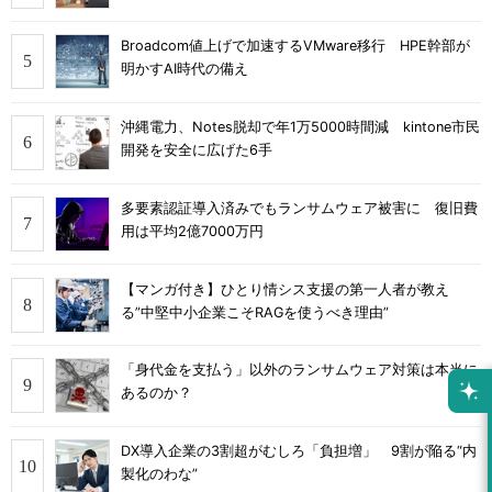
Broadcom値上げで加速するVMware移行 HPE幹部が
明かすAI時代の備え
沖縄電力、Notes脱却で年1万5000時間減 kintone市民
開発を安全に広げた6手
多要素認証導入済みでもランサムウェア被害に 復旧費
用は平均2億7000万円
【マンガ付き】ひとり情シス支援の第一人者が教え
る”中堅中小企業こそRAGを使うべき理由”
「身代金を支払う」以外のランサムウェア対策は本当に
あるのか？
DX導入企業の3割超がむしろ「負担増」 9割が陥る“内
製化のわな”