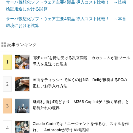
サーバ仮想化ソフトウェア主要4製品 導入コスト比較！ ～技術
検証用途における試算
サーバ仮想化ソフトウェア主要4製品 導入コスト比較！ ～本番
環境における試算
記事ランキング
“脱Excel”を待ち受ける乱立問題 カカクコムが新ツール
導入を見送った理由
画面をティッシュで拭くのはNG Dellが推奨するPCの
正しいお手入れ方法
継続利用は4割どまり M365 Copilotが「効く業務」と
期待外れの境界
Claude Codeでは「エージェントを作るな、スキルを作
れ」 Anthropicが示すAI構築術