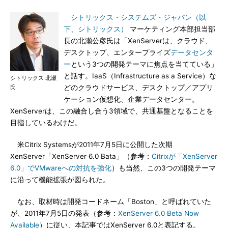
シトリックス・システムズ・ジャパン（以
下、シトリックス）
マーケティング本部担当部
長の北瀬公彦氏は「XenServerは、クラウド、
デスクトップ、エンタープライズ
データセンタ
ー
という3つの開発テーマに焦点を当てている」
と話す。IaaS（Infrastructure as a Service）な
シトリックス 北瀬
氏
どのクラウドサービス、デスクトップ／アプリ
ケーション仮想化、企業データセンター。
XenServerは、この融合し合う3領域で、共通基盤となることを
目指しているわけだ。
米Citrix Systemsが2011年7月5日に公開した次期
XenServer「XenServer 6.0 Bata」（参考：
Citrixが「XenServer
6.0」でVMwareへの対抗を強化
）も当然、この3つの開発テーマ
に沿って機能拡張が図られた。
なお、取材時は開発コードネーム「Boston」と呼ばれていた
が、2011年7月5日の発表（参考：
XenServer 6.0 Beta Now
Available
）に従い、本記事ではXenServer 6.0と表記する。