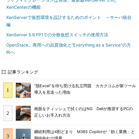
ライブマイグレーションは無償。最新版XenServer 5.6と
XenCenterの機能
XenServerで仮想環境を設計するためのポイント ～サーバ統合
編
XenServer 5.6 FP1での分散仮想スイッチの使用方法
OpenStack、商用への品質強化と“Everything as a Service”の方
向へ
記事ランキング
“脱Excel”を待ち受ける乱立問題 カカクコムが新ツール
導入を見送った理由
画面をティッシュで拭くのはNG Dellが推奨するPCの
正しいお手入れ方法
継続利用は4割どまり M365 Copilotが「効く業務」と
期待外れの境界