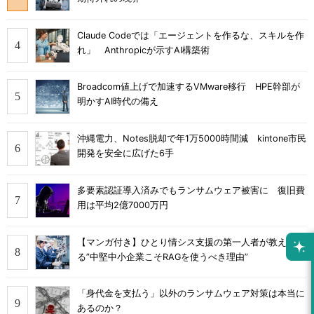
Claude Codeでは「エージェントを作るな、スキルを作
れ」 Anthropicが示すAI構築術
Broadcom値上げで加速するVMware移行 HPE幹部が
明かすAI時代の備え
沖縄電力、Notes脱却で年1万5000時間減 kintone市民
開発を安全に広げた6手
多要素認証導入済みでもランサムウェア被害に 復旧費
用は平均2億7000万円
【マンガ付き】ひとり情シス支援の第一人者が教え
る”中堅中小企業こそRAGを使うべき理由”
「身代金を支払う」以外のランサムウェア対策は本当に
あるのか？