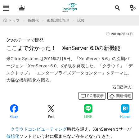
トップ
仮想化
仮想環境管理
比較
2011年7月14日
3つのテーマで開発
ここまで分かった！ XenServer 6.0の新機能
米Citrix Systemsは2011年7月5日、「XenServer 5.6」の次期バ
ージョン「XenServer 6.0」のβ版を発表した。「クラウド」「デ
スクトップ」「エンタープライズデータセンター」をテーマに、
大幅な機能強化を図る。
[石田己津人]
PC用表示
関連情報
Share
Post
LINE
Hatena
クラウドコンピューティング
時代を迎え、XenServerはサーバ
仮想化
ソフトという枠に収まらない存在となってきた。