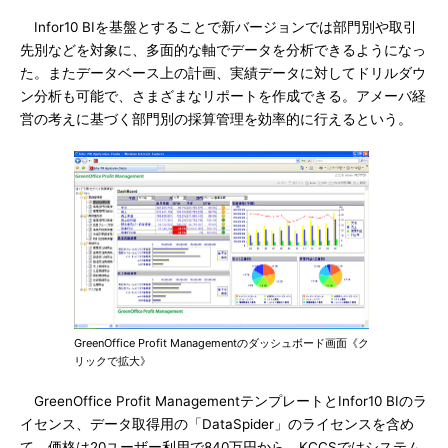
Infor10 BIを基盤とすることで新バージョンでは部門別や取引
先別などを対象に、多面的な軸でデータを分析できるようになっ
た。またデータベース上の計画、実績データに対してドリルダウ
ン分析も可能で、さまざまなリポートを作成できる。アメーバ経
営の考えに基づく部門別の採算管理を効率的に行えるという。
GreenOffice Profit Managementのダッシュボード画面《ク
リックで拡大》
GreenOffice Profit ManagementテンプレートとInfor10 BIのラ
イセンス、データ取得用の「DataSpider」のライセンスを含め
て、価格は20ユーザー利用で840万円から。KCCSではシステム