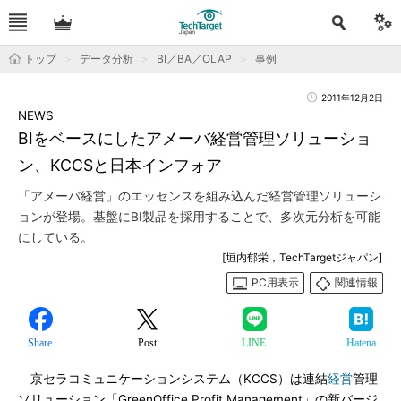
トップ
データ分析
BI／BA／OLAP
事例
2011年12月2日
NEWS
BIをベースにしたアメーバ経営管理ソリューショ
ン、KCCSと日本インフォア
「アメーバ経営」のエッセンスを組み込んだ経営管理ソリューシ
ョンが登場。基盤にBI製品を採用することで、多次元分析を可能
にしている。
[垣内郁栄，TechTargetジャパン]
PC用表示
関連情報
Share
Post
LINE
Hatena
京セラコミュニケーションシステム（KCCS）は連結
経営
管理
ソリューション「GreenOffice Profit Management」の新バージ