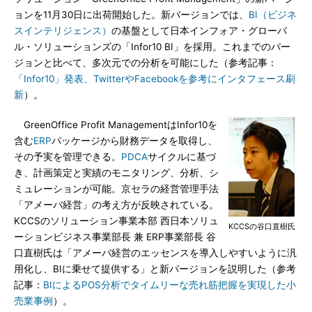
ョンを11月30日に出荷開始した。新バージョンでは、
BI（ビジネ
スインテリジェンス）
の基盤として日本インフォア・グローバ
ル・ソリューションズの「Infor10 BI」を採用。これまでのバー
ジョンと比べて、多次元での分析を可能にした（参考記事：
「Infor10」発表、TwitterやFacebookを参考にインタフェース刷
新
）。
GreenOffice Profit ManagementはInfor10を
含む
ERP
パッケージから財務データを取得し、
その予実を管理できる。
PDCA
サイクルに基づ
き、計画策定と実績のモニタリング、分析、シ
ミュレーションが可能。京セラの経営管理手法
「アメーバ経営」の考え方が反映されている。
KCCSのソリューション事業本部 西日本ソリュ
KCCSの谷口直樹氏
ーションビジネス事業部長 兼 ERP事業部長 谷
口直樹氏は「アメーバ経営のエッセンスを導入しやすいように汎
用化し、BIに乗せて提供する」と新バージョンを説明した（参考
記事：
BIによるPOS分析でタイムリーな売れ筋把握を実現した小
売業事例
）。