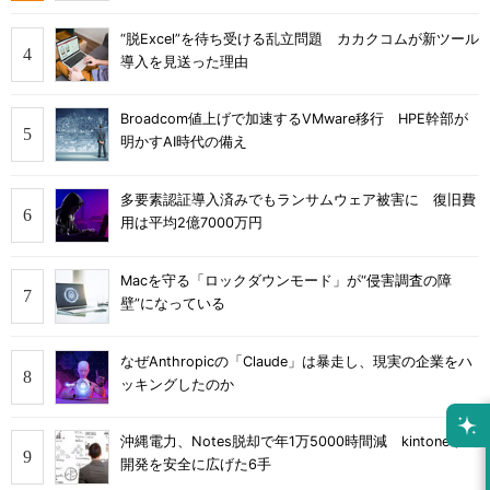
“脱Excel”を待ち受ける乱立問題 カカクコムが新ツール
導入を見送った理由
Broadcom値上げで加速するVMware移行 HPE幹部が
明かすAI時代の備え
多要素認証導入済みでもランサムウェア被害に 復旧費
用は平均2億7000万円
Macを守る「ロックダウンモード」が“侵害調査の障
壁”になっている
なぜAnthropicの「Claude」は暴走し、現実の企業をハ
ッキングしたのか
沖縄電力、Notes脱却で年1万5000時間減 kintone市民
開発を安全に広げた6手