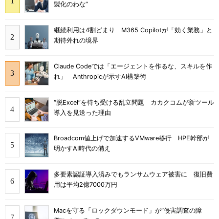
製化のわな”
継続利用は4割どまり M365 Copilotが「効く業務」と
期待外れの境界
Claude Codeでは「エージェントを作るな、スキルを作
れ」 Anthropicが示すAI構築術
“脱Excel”を待ち受ける乱立問題 カカクコムが新ツール
導入を見送った理由
Broadcom値上げで加速するVMware移行 HPE幹部が
明かすAI時代の備え
多要素認証導入済みでもランサムウェア被害に 復旧費
用は平均2億7000万円
Macを守る「ロックダウンモード」が“侵害調査の障