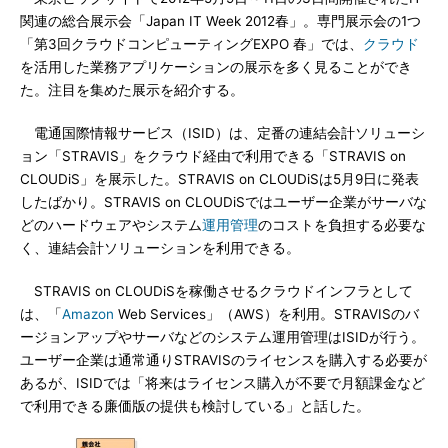
関連の総合展示会「Japan IT Week 2012春」。専門展示会の1つ
「第3回クラウドコンピューティングEXPO 春」では、
クラウド
を活用した業務アプリケーションの展示を多く見ることができ
た。注目を集めた展示を紹介する。
電通国際情報サービス（ISID）は、定番の連結会計ソリューシ
ョン「STRAVIS」をクラウド経由で利用できる「STRAVIS on
CLOUDiS」を展示した。STRAVIS on CLOUDiSは5月9日に発表
したばかり。STRAVIS on CLOUDiSではユーザー企業がサーバな
どのハードウェアやシステム
運用管理
のコストを負担する必要な
く、連結会計ソリューションを利用できる。
STRAVIS on CLOUDiSを稼働させるクラウドインフラとして
は、「
Amazon
Web Services」（AWS）を利用。STRAVISのバ
ージョンアップやサーバなどのシステム運用管理はISIDが行う。
ユーザー企業は通常通りSTRAVISのライセンスを購入する必要が
あるが、ISIDでは「将来はライセンス購入が不要で月額課金など
で利用できる廉価版の提供も検討している」と話した。