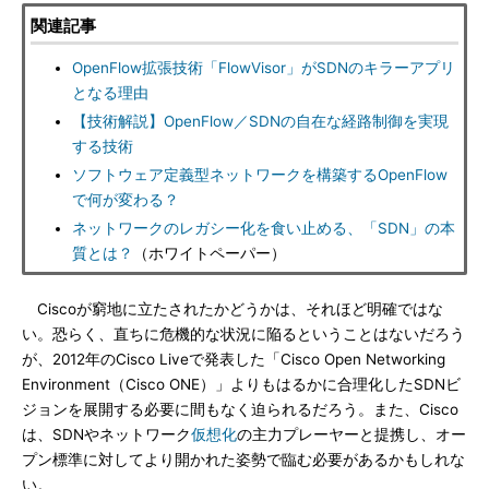
関連記事
OpenFlow拡張技術「FlowVisor」がSDNのキラーアプリ
となる理由
【技術解説】OpenFlow／SDNの自在な経路制御を実現
する技術
ソフトウェア定義型ネットワークを構築するOpenFlow
で何が変わる？
ネットワークのレガシー化を食い止める、「SDN」の本
質とは？
（ホワイトペーパー）
Ciscoが窮地に立たされたかどうかは、それほど明確ではな
い。恐らく、直ちに危機的な状況に陥るということはないだろう
が、2012年のCisco Liveで発表した「Cisco Open Networking
Environment（Cisco ONE）」よりもはるかに合理化したSDNビ
ジョンを展開する必要に間もなく迫られるだろう。また、Cisco
は、SDNやネットワーク
仮想化
の主力プレーヤーと提携し、オー
プン標準に対してより開かれた姿勢で臨む必要があるかもしれな
い。