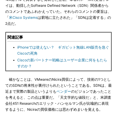
イは、動揺したSoftware Defined Network（SDN）関係者から
のコメントであふれかえっていた。それらのコメントの要旨は、
「
米Cisco Systems
は窮地に立たされた」「SDNは定着する」の
2点だ。
関連記事
iPhoneでは使えない？ ギガビット無線LAN販売を急ぐ
Ciscoの死角
Ciscoの新パートナー戦略はユーザー企業に何をもたら
すのか？
確かなことは、VMwareのNicira買収によって、技術の1つとし
てのSDNの将来性が裏付けられたということである。SDNは、最
近まで実際の製品というよりも
ベンダー
のビジョンであったこと
を考えると、この点は重要だ。「天文学的な値段だ」と、米調査
会社451 Researchのエリック・ハンセルマン氏が比喩的に表現
するように、Niciraの買収価格には思わずめまいを覚える。