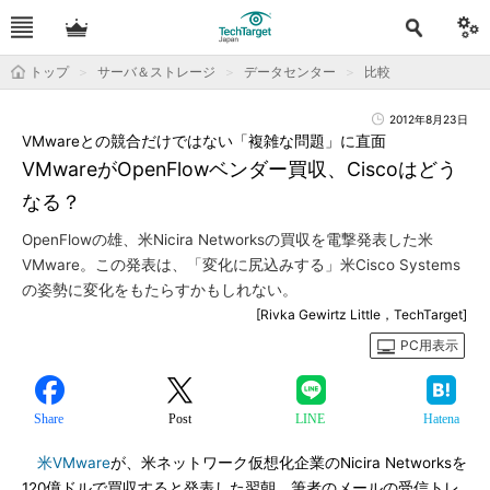
トップ
サーバ＆ストレージ
データセンター
比較
2012年8月23日
VMwareとの競合だけではない「複雑な問題」に直面
VMwareがOpenFlowベンダー買収、Ciscoはどう
なる？
OpenFlowの雄、米Nicira Networksの買収を電撃発表した米
VMware。この発表は、「変化に尻込みする」米Cisco Systems
の姿勢に変化をもたらすかもしれない。
[Rivka Gewirtz Little，TechTarget]
PC用表示
Share
Post
LINE
Hatena
米VMware
が、米ネットワーク仮想化企業のNicira Networksを
120億ドルで買収すると発表した翌朝、筆者のメールの受信トレ