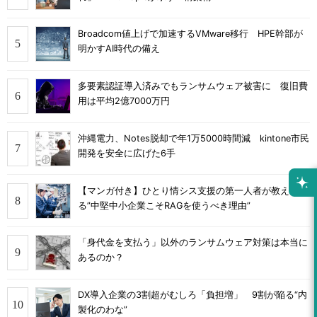
Broadcom値上げで加速するVMware移行 HPE幹部が
明かすAI時代の備え
多要素認証導入済みでもランサムウェア被害に 復旧費
用は平均2億7000万円
沖縄電力、Notes脱却で年1万5000時間減 kintone市民
開発を安全に広げた6手
【マンガ付き】ひとり情シス支援の第一人者が教え
る”中堅中小企業こそRAGを使うべき理由”
「身代金を支払う」以外のランサムウェア対策は本当に
あるのか？
DX導入企業の3割超がむしろ「負担増」 9割が陥る“内
製化のわな”