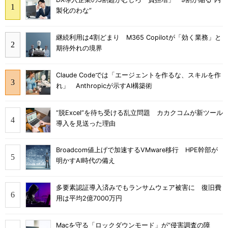
製化のわな”
継続利用は4割どまり M365 Copilotが「効く業務」と
期待外れの境界
Claude Codeでは「エージェントを作るな、スキルを作
れ」 Anthropicが示すAI構築術
“脱Excel”を待ち受ける乱立問題 カカクコムが新ツール
導入を見送った理由
Broadcom値上げで加速するVMware移行 HPE幹部が
明かすAI時代の備え
多要素認証導入済みでもランサムウェア被害に 復旧費
用は平均2億7000万円
Macを守る「ロックダウンモード」が“侵害調査の障