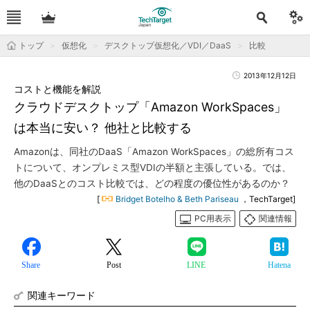
トップ
仮想化
デスクトップ仮想化／VDI／DaaS
比較
2013年12月12日
コストと機能を解説
クラウドデスクトップ「Amazon WorkSpaces」
は本当に安い？ 他社と比較する
Amazonは、同社のDaaS「Amazon WorkSpaces」の総所有コス
トについて、オンプレミス型VDIの半額と主張している。では、
他のDaaSとのコスト比較では、どの程度の優位性があるのか？
[
Bridget Botelho & Beth Pariseau
，TechTarget]
PC用表示
関連情報
Share
Post
LINE
Hatena
関連キーワード