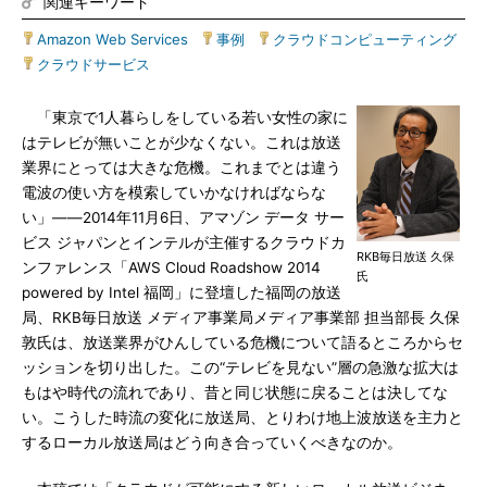
関連キーワード
Amazon Web Services
|
事例
|
クラウドコンピューティング
|
クラウドサービス
「東京で1人暮らしをしている若い女性の家に
はテレビが無いことが少なくない。これは放送
業界にとっては大きな危機。これまでとは違う
電波の使い方を模索していかなければならな
い」――2014年11月6日、アマゾン データ サー
ビス ジャパンとインテルが主催するクラウドカ
RKB毎日放送 久保
ンファレンス「AWS Cloud Roadshow 2014
氏
powered by Intel 福岡」に登壇した福岡の放送
局、RKB毎日放送 メディア事業局メディア事業部 担当部長 久保
敦氏は、放送業界がひんしている危機について語るところからセ
ッションを切り出した。この“テレビを見ない”層の急激な拡大は
もはや時代の流れであり、昔と同じ状態に戻ることは決してな
い。こうした時流の変化に放送局、とりわけ地上波放送を主力と
するローカル放送局はどう向き合っていくべきなのか。