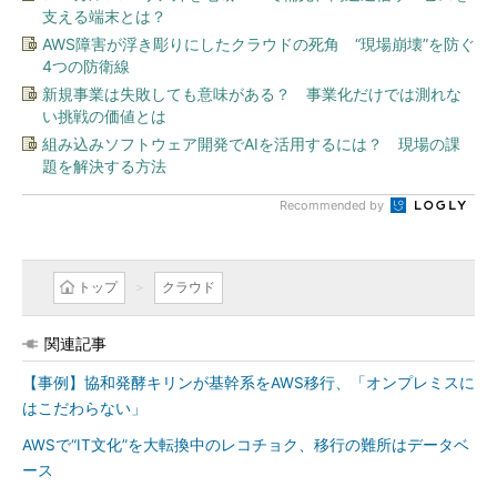
支える端末とは？
AWS障害が浮き彫りにしたクラウドの死角 “現場崩壊”を防ぐ
4つの防衛線
新規事業は失敗しても意味がある？ 事業化だけでは測れな
い挑戦の価値とは
組み込みソフトウェア開発でAIを活用するには？ 現場の課
題を解決する方法
Recommended by
トップ
クラウド
関連記事
【事例】協和発酵キリンが基幹系をAWS移行、「オンプレミスに
はこだわらない」
AWSで“IT文化”を大転換中のレコチョク、移行の難所はデータベ
ース