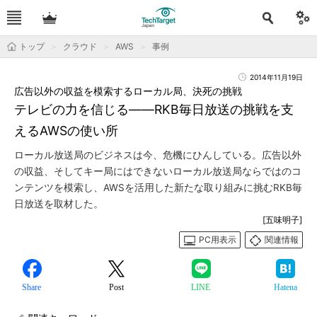
トップ
クラウド
AWS
事例
2014年11月19日
広告以外の収益を模索するローカル局、決死の挑戦
テレビの力を信じる――RKB毎日放送の挑戦を支
えるAWSの使い所
ローカル放送局のビジネスは今、危機にひんしている。広告以外
の収益、そしてキー局にはできないローカル放送局ならではのコ
ンテンツを模索し、AWSを活用した新たな取り組みに挑むRKB毎
日放送を取材した。
[五味明子]
PC用表示
関連情報
Share
Post
LINE
Hatena