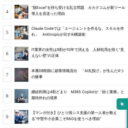
“脱Excel”を待ち受ける乱立問題 カカクコムが新ツール
導入を見送った理由
Claude Codeでは「エージェントを作るな、スキルを作
れ」 Anthropicが示すAI構築術
IT業界の女性は9割が10年で消える 人材枯渇を招く“見
えない壁”の正体
本番DB削除に顧客情報流出 「AI丸投げ」が生んだ4つ
の惨事
継続利用は4割どまり M365 Copilotが「効く業務」と
期待外れの境界
【マンガ付き】ひとり情シス支援の第一人者が教え
る”中堅中小企業こそRAGを使うべき理由”