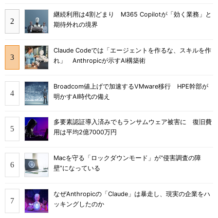
継続利用は4割どまり M365 Copilotが「効く業務」と
期待外れの境界
Claude Codeでは「エージェントを作るな、スキルを作
れ」 Anthropicが示すAI構築術
Broadcom値上げで加速するVMware移行 HPE幹部が
明かすAI時代の備え
多要素認証導入済みでもランサムウェア被害に 復旧費
用は平均2億7000万円
Macを守る「ロックダウンモード」が“侵害調査の障
壁”になっている
なぜAnthropicの「Claude」は暴走し、現実の企業をハ
ッキングしたのか