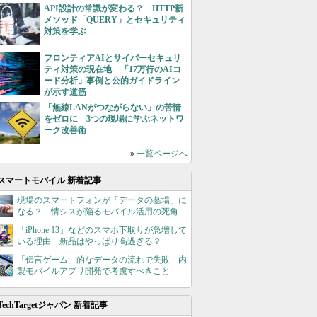
API設計の常識が変わる？ HTTP新
メソッド「QUERY」とセキュリティ
対策を学ぶ
フロンティアAIとサイバーセキュリ
ティ対策の現在地 「17万行のAIコ
ード分析」事例と公的ガイドライン
が示す道筋
「無線LANがつながらない」の苦情
をゼロに 3つの現場に学ぶネットワ
ーク改善術
»
一覧ページへ
スマートモバイル 新着記事
現場のスマートフォンが「データの墓場」に
なる？ 情シスが陥るモバイル活用の死角
「iPhone 13」などのスマホ下取りが急増して
いる理由 新品はやっぱり高過ぎる？
「伝言ゲーム」的なデータの流れで失敗 内
製モバイルアプリ開発で考慮すべきこと
TechTargetジャパン 新着記事