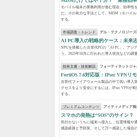
MDMだけでは不十分？ 業務効
モバイル端末の業務利用が進む現在、効率性
だ。その有力な手法として、MDM（モバイル
する。
市場調査・トレンド
デル・テクノロジーズ
AI PC導入の戦略的ケース：未
NPUを搭載した次世代PCの「AI PC」。
う。2025年10月に行われた導入状況など
技術文書・技術解説
フォーティネットジャ
FortiOS 7.6対応版：IPsec 
次世代ファイアウォール製品の中で高い導入実績を
クセスをより安全にするには、IPsec VPNが有効
する。
プレミアムコンテンツ
アイティメディア株
スマホの発熱は“SOS”のサイン
気付かないうちに端末へ侵入し、位置情報や
感染経路と予防策、そして万一感染した場合