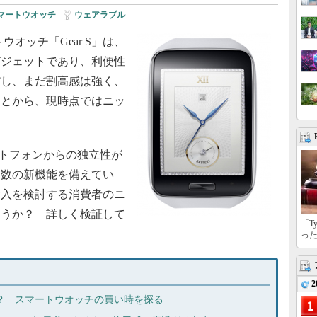
マートウオッチ
|
ウェアラブル
マートウオッチ「Gear S」は、
ガジェットであり、利便性
だし、まだ割高感は強く、
ことから、現時点ではニッ
ートフォンからの独立性が
多数の新機能を備えてい
購入を検討する消費者のニ
ろうか？ 詳しく検証して
「T
っ
2
大本命？ スマートウオッチの買い時を探る