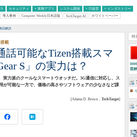
フラ
セキュリティ
業務アプリ
システム開発
IT経営
インダストリー
導入事例
Computer Weekly日本語版
ホワイトペーパー
TechTarget.AI
AI
経営とIT
医療IT
中堅・中小企業とIT
教育IT
製品解説
を搭載
話可能なTizen搭載スマ
ear S」の実力は？
80
題
Gear S」は、実力派のクールなスマートウオッチだ。3G通信に対応し、ス
用が可能な一方で、価格の高さやソフトウェアの少なさなど課
[Adama D. Brown，
TechTarget
]