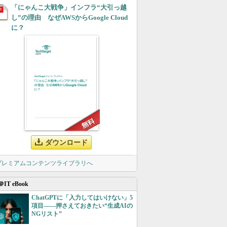
「にゃんこ大戦争」インフラ“大引っ越
し”の理由 なぜAWSからGoogle Cloud
に？
ダウンロード
 プレミアムコンテンツライブラリへ
＠IT eBook
ChatGPTに「入力してはいけない」5
項目――押さえておきたい“生成AIの
NGリスト”