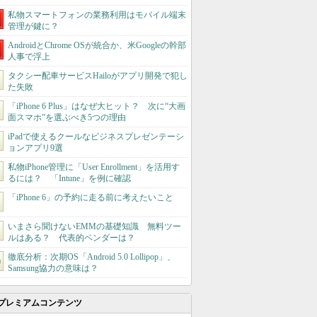
私物スマートフォンの業務利用はモバイル端末
管理が鍵に？
AndroidとChrome OSが統合か、米Googleの幹部
人事で浮上
タクシー配車サービスHailoがアプリ開発で犯し
た失敗
「iPhone 6 Plus」はなぜ大ヒット？ 次に“大画
面スマホ”を選ぶべき5つの理由
iPadで使えるクールなビジネスプレゼンテーシ
ョンアプリ9選
私物iPhone管理に「User Enrollment」を活用す
るには？ 「Intune」を例に確認
「iPhone 6」の予約に走る前に考えたいこと
いまさら聞けないEMMの基礎知識 無料ツー
ルはある？ 代表的ベンダーは？
徹底分析：次期OS「Android 5.0 Lollipop」、
Samsung協力の意味は？
プレミアムコンテンツ