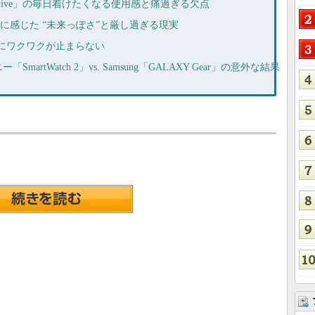
ar Live」の毎日着けたくなる使用感と痛過ぎる欠点
ar」に感じた “未来っぽさ”と厳し過ぎる現実
ss」にワクワクが止まらない
rtWatch 2」vs. Samsung「GALAXY Gear」の意外な結果