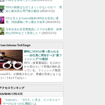
の両立を実現できた理由
(2024/12/25)
PBXの刷新はなぜうまくいかないのか？ 理
由と解決策を専門家が解説
(2024/11/22)
DXを支えるAndroid端末4400台を安全に運
用、鴻池運輸に学ぶ働き方改革
(2024/10/31)
日本生命が全営業職員にスマホを配布 効率
的なMDMをどう実現した？
(2023/12/15)
From Informa TechTarget
瞬時にM365が乗っ取られる
――全社員に周知すべき“新フ
ィッシング”の教訓
MFA（多要素認証）を入れた
から安心という常識が崩れ去
っている。フィッシング集団
ycoon2FA」が摘発されたが、脅威が完全になくな
たというわけではない。
アクセスランキング
026/08/06 UPDATE
「Android L」「iOS 8」に見る、ビジネスユー
ザーの心をつかむ機能とは