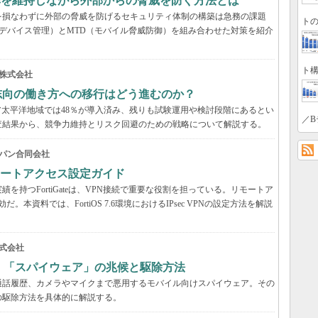
率を維持しながら外部からの脅威を防ぐ方法とは
を損なわずに外部の脅威を防げるセキュリティ体制の構築は急務の課題
トの
デバイス管理）とMTD（モバイル脅威防御）を組み合わせた対策を紹介
ト構
株式会社
来志向の働き方への移行はどう進むのか？
アジア太平洋地域では48％が導入済み、残りも試験運用や検討段階にあるとい
／B
の調査結果から、競争力維持とリスク回避のための戦略について解説する。
パン合同会社
VPNリモートアクセス設定ガイド
持つFortiGateは、VPN接続で重要な役割を担っている。リモートア
だ。本資料では、FortiOS 7.6環境におけるIPsec VPNの設定方法を解説
式会社
？ 「スパイウェア」の兆候と駆除方法
通話履歴、カメラやマイクまで悪用するモバイル向けスパイウェア。その
の駆除方法を具体的に解説する。