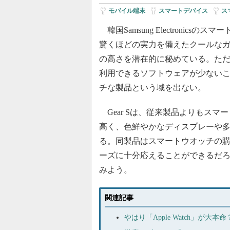
モバイル端末
|
スマートデバイス
|
ス
韓国Samsung Electronicsのス
驚くほどの実力を備えたクールな
の高さを潜在的に秘めている。た
利用できるソフトウェアが少ない
チな製品という域を出ない。
Gear Sは、従来製品よりもスマ
高く、色鮮やかなディスプレーや
る。同製品はスマートウオッチの
ーズに十分応えることができるだ
みよう。
関連記事
やはり「Apple Watch」が