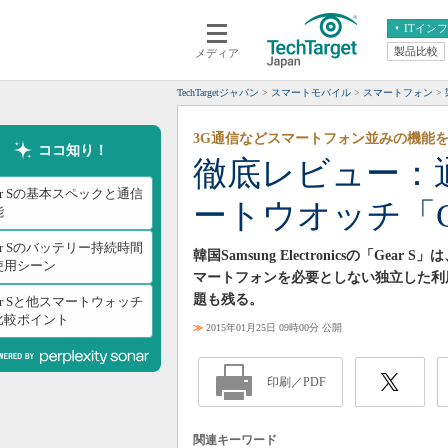
ITイン
製品比較
メディア
クラウド
エンタープライズ
ERP
仮想化
TechTargetジャパン
スマートモバイル
スマートフォン
データ分析
サーバ＆ストレージ
3G通信などスマートフォン並みの機能
CX
スマートモバイル
ココ知り！
徹底レビュー：通
情報系システム
ネットワーク
ar Sの基本スペックと通信
ートウオッチ「G
システム運用管理
能
ar Sのバッテリー持続時間
韓国Samsung Electronicsの「
使用シーン
マートフォンを必要としない独立した利
題も残る。
ar Sと他スマートウォッチ
比較ポイント
≫
2015年01月25日 09時00分 公開
印刷／PDF
関連キーワード