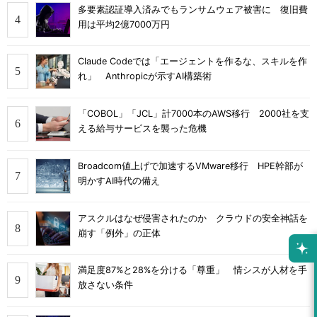
多要素認証導入済みでもランサムウェア被害に 復旧費
用は平均2億7000万円
Claude Codeでは「エージェントを作るな、スキルを作
れ」 Anthropicが示すAI構築術
「COBOL」「JCL」計7000本のAWS移行 2000社を支
える給与サービスを襲った危機
Broadcom値上げで加速するVMware移行 HPE幹部が
明かすAI時代の備え
アスクルはなぜ侵害されたのか クラウドの安全神話を
崩す「例外」の正体
満足度87%と28%を分ける「尊重」 情シスが人材を手
放さない条件