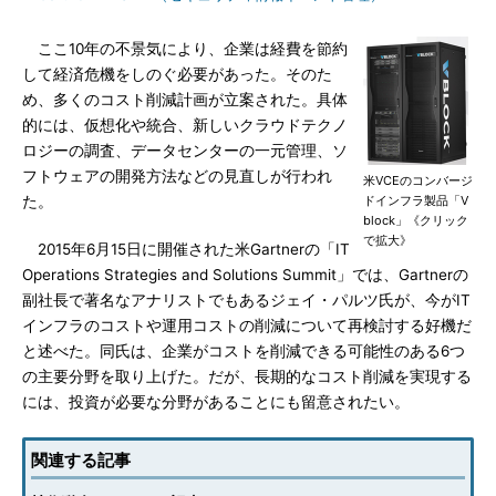
ここ10年の不景気により、企業は経費を節約
して経済危機をしのぐ必要があった。そのた
め、多くのコスト削減計画が立案された。具体
的には、仮想化や統合、新しいクラウドテクノ
ロジーの調査、データセンターの一元管理、ソ
フトウェアの開発方法などの見直しが行われ
米VCEのコンバージ
た。
ドインフラ製品「V
block」《クリック
で拡大》
2015年6月15日に開催された米Gartnerの「IT
Operations Strategies and Solutions Summit」では、Gartnerの
副社長で著名なアナリストでもあるジェイ・パルツ氏が、今がIT
インフラのコストや運用コストの削減について再検討する好機だ
と述べた。同氏は、企業がコストを削減できる可能性のある6つ
の主要分野を取り上げた。だが、長期的なコスト削減を実現する
には、投資が必要な分野があることにも留意されたい。
関連する記事