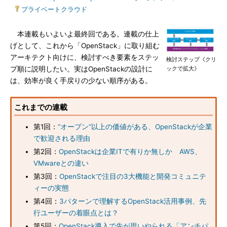
|
プライベートクラウド
本連載もいよいよ最終回である。連載の仕上
げとして、これから「OpenStack」に取り組む
アーキテクト向けに、検討すべき要素をステッ
検討ステップ《クリ
プ順に説明したい。実はOpenStackの設計に
ックで拡大》
は、効率が良く手戻りの少ない順序がある。
これまでの連載
第1回：
“オープン”以上の価値がある、OpenStackが企業
で歓迎される理由
第2回：
OpenStackは企業ITで有りか無しか AWS、
VMwareとの違い
第3回：
OpenStackで注目の3大機能と開発コミュニテ
ィーの実態
第4回：
3パターンで理解するOpenStack活用事例、先
行ユーザーの着眼点とは？
第5回：
OpenStack導入で先が思いやられる「アンチパ