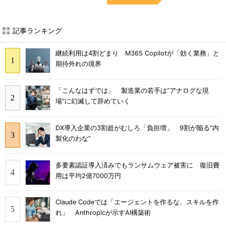
記事ランキング
継続利用は4割どまり M365 Copilotが「効く業務」と
期待外れの境界
「こんなはずでは」 製造業の若手は“アナログな現
場”に幻滅して辞めていく
DX導入企業の3割超がむしろ「負担増」 9割が陥る“内
製化のわな”
多要素認証導入済みでもランサムウェア被害に 復旧費
用は平均2億7000万円
Claude Codeでは「エージェントを作るな、スキルを作
れ」 Anthropicが示すAI構築術