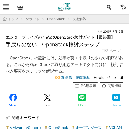
トップ
クラウド
OpenStack
技術解説
2015年7月16日
エンタープライズのためのOpenStack検討ガイド【最終回】
手戻りのない OpenStack検討ステップ
（1/2 ページ）
「OpenStack」の設計には、効率が良く手戻りの少ない順序があ
る。これからOpenStackに取り組むアーキテクト向けに、検討す
べき要素をステップで解説する。
[
真壁 徹、伊藤雅典
，Hewlett-Packard]
PC用表示
関連情報
Share
Post
LINE
Hatena
関連キーワード
VMware vSphere
|
OpenStack
|
オープンソース
|
VXLAN