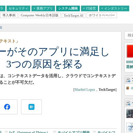
フラ
セキュリティ
業務アプリ
システム開発
IT経営
インダストリー
導入事例
Computer Weekly日本語版
ホワイトペーパー
TechTarget.AI
AI
経営とIT
医療IT
中堅・中小企業とIT
教育IT
説
テキスト」
ーがそのアプリに満足し
 3つの原因を探る
80
題
は、コンテキストデータを活用し、クラウドでコンテキストデ
することが不可欠だ。
[
Maribel Lopez
，
TechTarget
]
析
|
IoT（Internet of Things）
|
モバイルアプリ開発
|
モバイルフ