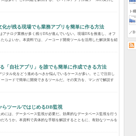
ト構
文化が残る現場でも業務アプリを簡単に作る方法
／B
はアナログ業務が多く残りDXが進んでいない。現場DXを推進し、オフ
したらよいか。本資料では、ノーコード開発ツールを活用した解決策を紹
する「自社アプリ」を誰でも簡単に作成できる方法
デジタル化をどう進めるべきか悩んでいるケースが多い。そこで注目し
ノーコードで簡単に開発できるツールだ。その実力を、マンガで解説す
からツールではじめるDB監視
ためには、データベース監視が必要だ。効果的なデータベース監視を行う
のだろうか。本資料で具体的な手順を解説するとともに、有効なツールを