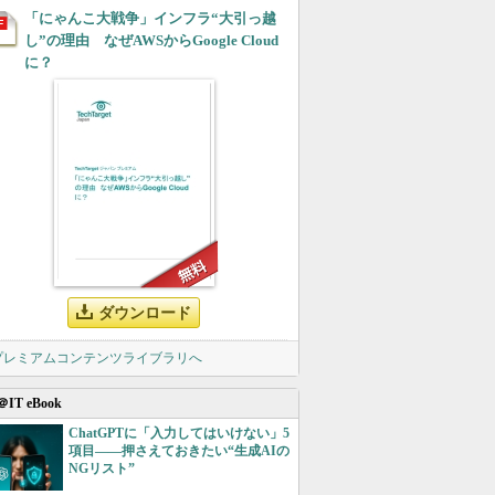
「にゃんこ大戦争」インフラ“大引っ越
し”の理由 なぜAWSからGoogle Cloud
に？
ダウンロード
 プレミアムコンテンツライブラリへ
＠IT eBook
ChatGPTに「入力してはいけない」5
項目――押さえておきたい“生成AIの
NGリスト”