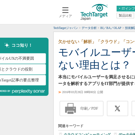
ITイン
製品比較
メディア
クラウド
エンタープライズ
ERP
仮想化
TechTargetジャパン
データ分析
BI／BA／OLAP
技術解
データ分析
サーバ＆ストレージ
欠かせない「解析」「クラウド」「コン
CX
スマートモバイル
ココ知り！
モバイルユーザ
情報系システム
ネットワーク
バイルUXの不満要因
ない理由とは？
システム運用管理
析とクラウドの役割
本当にモバイルユーザーを満足させるに
chTarget記事の要点整理
ータを解析するアプリをIT部門が提供
≫
2016年03月28日 08時00分 公開
印刷／PDF
関連キーワード
クラウドコンピューティング
|
データ分