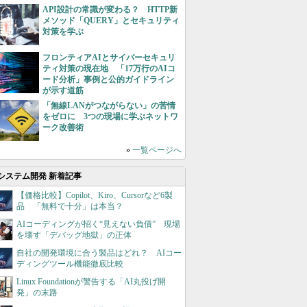
API設計の常識が変わる？ HTTP新
メソッド「QUERY」とセキュリティ
対策を学ぶ
フロンティアAIとサイバーセキュリ
ティ対策の現在地 「17万行のAIコ
ード分析」事例と公的ガイドライン
が示す道筋
「無線LANがつながらない」の苦情
をゼロに 3つの現場に学ぶネットワ
ーク改善術
»
一覧ページへ
システム開発 新着記事
【価格比較】Copilot、Kiro、Cursorなど6製
品 「無料で十分」は本当？
AIコーディングが招く“見えない負債” 現場
を壊す「デバッグ地獄」の正体
自社の開発環境に合う製品はどれ？ AIコー
ディングツール機能徹底比較
Linux Foundationが警告する「AI丸投げ開
発」の末路