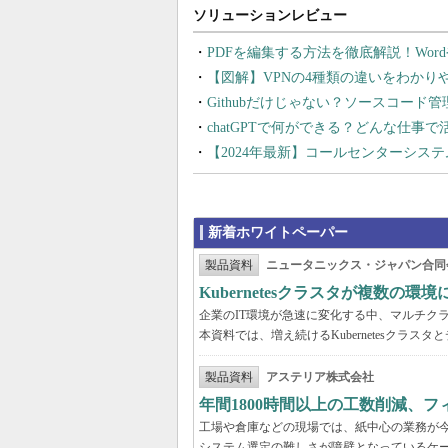
PDFを編集する方法を徹底解説！Wor
【図解】VPNの4種類の違いをわか
Githubだけじゃない？ソースコード
chatGPTで何ができる？どんな仕事
【2024年最新】コールセンターシス
新着ホワイトペーパー
製品資料
ニュータニックス・ジャパン合同
Kubernetesクラスタが複数
企業のIT環境が急速に変化する中、マルチクラウ
本資料では、増え続けるKubernetesクラ
製品資料
アステリア株式会社
年間1800時間以上の工数削減、
工場や倉庫などの現場では、紙中心の業務が
システム選定の難しさが障壁となっているケ