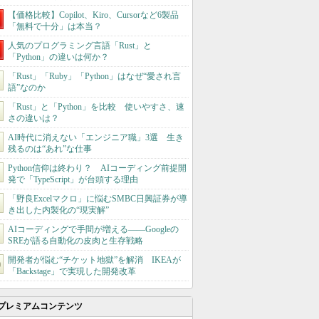
【価格比較】Copilot、Kiro、Cursorなど6製品
「無料で十分」は本当？
人気のプログラミング言語「Rust」と
「Python」の違いは何か？
「Rust」「Ruby」「Python」はなぜ“愛され言
語”なのか
「Rust」と「Python」を比較 使いやすさ、速
さの違いは？
AI時代に消えない「エンジニア職」3選 生き
残るのは“あれ”な仕事
Python信仰は終わり？ AIコーディング前提開
発で「TypeScript」が台頭する理由
「野良Excelマクロ」に悩むSMBC日興証券が導
き出した内製化の“現実解”
AIコーディングで手間が増える――Googleの
SREが語る自動化の皮肉と生存戦略
開発者が悩む“チケット地獄”を解消 IKEAが
「Backstage」で実現した開発改革
プレミアムコンテンツ