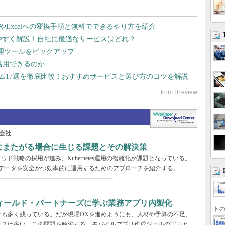
dやExcelへの変換手順と無料でできるやり方を紹介
りやすく解説！自社に最適なサービスはどれ？
管理ツールをピックアップ
で活用できるのか
テム17選を徹底比較！おすすめサービスと選び方のコツを解説
会社
の環境にまたがる場合に生じる課題とその解決策
ド戦略の採用が進み、Kubernetes運用の複雑化が課題となっている。
スタとデータを安全かつ効率的に運用するためのアプローチを紹介する。
フィールド・パートナーズに学ぶ業務アプリ内製化
トの
今も多く残っている。だが現場DXを進めようにも、人材や予算の不足、
ースは多い。この問題を解消する、モバイルアプリ作成ツールの実力と