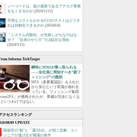
ノーコードは、負の遺産であるアナログ業務
をなくせるのか
(2024/11/12)
手間もコストもかかるGUIのテストはどうす
れば自動化できるのか
(2024/6/4)
「システム内製化」が失敗しがちなのはな
ぜ？ “従来のやり方”では駄目な理由
(2024/5/15)
From Informa TechTarget
瞬時にM365が乗っ取られる
――全社員に周知すべき“新フ
ィッシング”の教訓
MFA（多要素認証）を入れた
から安心という常識が崩れ去
っている。フィッシング集団
ycoon2FA」が摘発されたが、脅威が完全になくな
たというわけではない。
アクセスランキング
026/08/09 UPDATE
面接官の“勘”と「週3出社」が招く悲劇 エン
ジニアが逃げ出す職場の条件