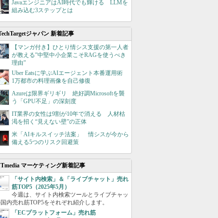
JavaエンジニアはAI時代でも輝ける LLMを
組み込む3ステップとは
TechTargetジャパン 新着記事
【マンガ付き】ひとり情シス支援の第一人者
が教える”中堅中小企業こそRAGを使うべき
理由”
Uber Eatsに学ぶAIエージェント本番運用術
1万都市の料理画像を自己修復
Azureは限界ギリギリ 絶好調Microsoftを襲
う「GPU不足」の深刻度
IT業界の女性は9割が10年で消える 人材枯
渇を招く“見えない壁”の正体
米「AIキルスイッチ法案」 情シスが今から
備える5つのリスク回避策
ITmedia マーケティング新着記事
「サイト内検索」＆「ライブチャット」売れ
筋TOP5（2025年5月）
今週は、サイト内検索ツールとライブチャッ
国内売れ筋TOP5をそれぞれ紹介します。
「ECプラットフォーム」売れ筋