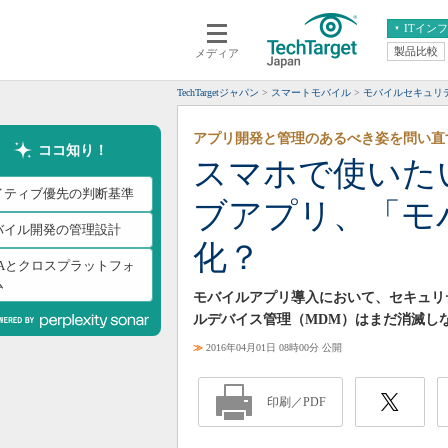
ITイン
製品比較
メディア
クラウド
エンタープライズ
ERP
仮想化
TechTargetジャパン
スマートモバイル
モバイルセキュリ
データ分析
サーバ＆ストレージ
アプリ開発と管理のあるべき姿を問い直
CX
スマートモバイル
ココ知り！
スマホで使いた
情報系システム
ネットワーク
イティブ優先の判断基準
ブアプリ、「モ
システム運用管理
バイル開発の管理設計
化？
WAとクロスプラットフォ
ム
モバイルアプリ導入において、セキュリ
ルデバイス管理（MDM）はまだ消滅しない
≫
2016年04月01日 08時00分 公開
印刷／PDF