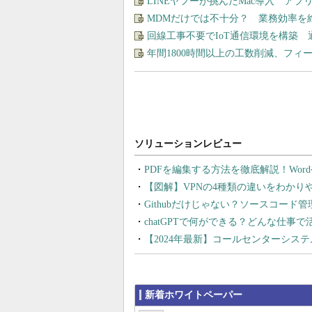
LINEヤフーが挑んだMac導入 ア
MDMだけでは不十分？ 業務効率を
回線工事不要でIoT通信環境を構築
年間1800時間以上の工数削減、フ
PDFを編集する方法を徹底解説！Wor
【図解】VPNの4種類の違いをわか
Githubだけじゃない？ソースコード
chatGPTで何ができる？どんな仕事
【2024年最新】コールセンターシス
新着ホワイトペーパー