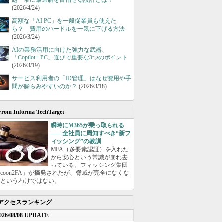
題 常に最適解を目指せる設計とは？
(2026/4/24)
高額な「AI PC」を一般従業員も使えた
ら？ 費用のハードルを一気に下げる方法
(2026/3/24)
AIの業務活用に向けた強力な武器、
「Copilot+ PC」選びで重要な3つのポイント
(2026/3/19)
サービス利用者の「ID管理」はなぜ費用や手
間が膨らみやすいのか？
(2026/3/18)
From Informa TechTarget
瞬時にM365が乗っ取られる
――全社員に周知すべき“新フ
ィッシング”の教訓
MFA（多要素認証）を入れた
から安心という常識が崩れ去
っている。フィッシング集団
ycoon2FA」が摘発されたが、脅威が完全になくな
たというわけではない。
アクセスランキング
026/08/08 UPDATE