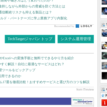
プリ開発や働き方はどう変わったのか？
維持しながら外部からの脅威を防ぐ方法とは
 通信断絶リスクも抑える製品とは？
ィールド・パートナーズに学ぶ業務アプリ内製化
Recommended by
TechTargetジャパン トップ
システム運用管理
dやExcelへの変換手順と無料でできるやり方を紹介
りやすく解説！自社に最適なサービスはどれ？
管理ツールをピックアップ
で活用できるのか
テム17選を徹底比較！おすすめサービスと選び方のコツを解説
2