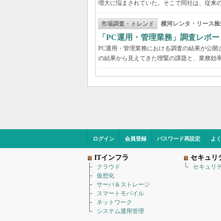
増大に悩まされていた。そこで同社は、従来の
市場調査・トレンド
横河レンタ・リース株
「PC運用・管理業務」調査レポー
PC運用・管理業務における調査の結果が公開
の結果から見えてきた喫緊の課題と、業務効
ログイン
会員登録
パスワード再設定
よ
ITインフラ
セキュリ
クラウド
セキュリ
仮想化
サーバ＆ストレージ
スマートモバイル
ネットワーク
システム運用管理