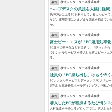
事例
横河レンタ・リース株式会社
ヘルプデスクの負担を大幅に軽減
約4000台に上るPCを利用しているカルビ
など、運用管理にさまざまな課題を抱えてい
か。
事例
横河レンタ・リース株式会社
富士ピー・エスが「PC運用効率化
PC運用の効率化などを目的に、「購入」から
でレンタルサービスを導入した富士ピー・エス
る。
事例
横河レンタ・リース株式会社
社員の「PC持ち出し」はもう怖く
PCレンタルサービスとデータレスPCソリュ
実現した三井松島ホールディングス。同社の取
事例
横河レンタ・リース株式会社
購入したPCが破損するたび情シス
人材派遣を手掛けるグロップでは、購入したP