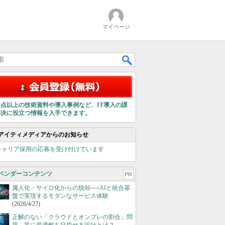
マイページ
00点以上の技術資料や導入事例など、IT導入の課
解決に役立つ情報を入手できます。
アイティメディアからのお知らせ
キャリア採用の応募を受け付けています
ベンダーコンテンツ
PR
属人化・サイロ化からの脱却──AIと統合基
盤で実現するモダンなサービス体験
(2026/4/27)
正解のない「クラウドとオンプレの割合」問