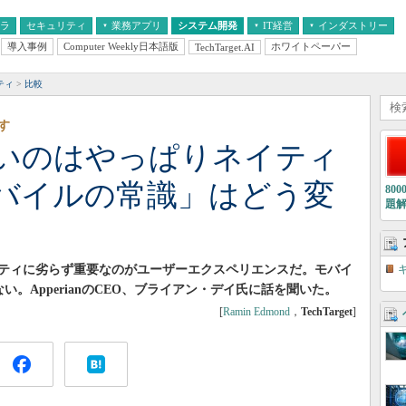
フラ
セキュリティ
業務アプリ
システム開発
IT経営
インダストリー
導入事例
Computer Weekly日本語版
ホワイトペーパー
TechTarget.AI
AI
経営とIT
医療IT
中堅・中小企業とIT
教育IT
ティ
比較
す
いのはやっぱりネイティ
バイルの常識」はどう変
80
題
ティに劣らず重要なのがユーザーエクスペリエンスだ。モバイ
。ApperianのCEO、ブライアン・デイ氏に話を聞いた。
[
Ramin Edmond
，
TechTarget
]