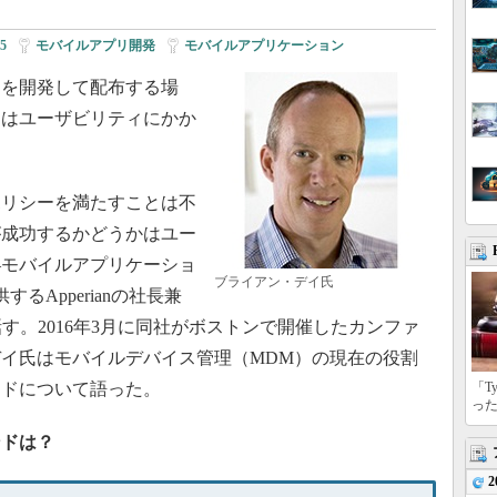
5
|
モバイルアプリ開発
|
モバイルアプリケーション
を開発して配布する場
てはユーザビリティにかか
リシーを満たすことは不
が成功するかどうかはユー
―モバイルアプリケーショ
ブライアン・デイ氏
るApperianの社長兼
す。2016年3月に同社がボストンで開催したカンファ
up」で、デイ氏はモバイルデバイス管理（MDM）の現在の役割
ンドについて語った。
「T
っ
ンドは？
2