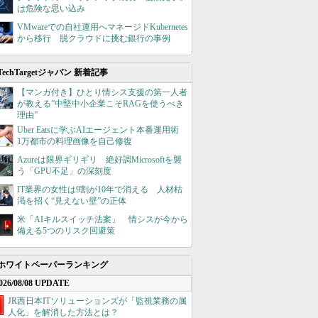
は危険な思い込み
VMwareでの自社運用へマネージドKubernetes
から移行 脱クラウドに挑む銀行の事例
TechTargetジャパン 新着記事
【マンガ付き】ひとり情シス支援の第一人者
が教える”中堅中小企業こそRAGを使うべき
理由”
Uber Eatsに学ぶAIエージェント本番運用術
1万都市の料理画像を自己修復
Azureは限界ギリギリ 絶好調Microsoftを襲
う「GPU不足」の深刻度
IT業界の女性は9割が10年で消える 人材枯
渇を招く“見えない壁”の正体
米「AIキルスイッチ法案」 情シスが今から
備える5つのリスク回避策
ホワイトペーパーランキング
026/08/08 UPDATE
JR西日本ITソリューションズが「監視業務の属
人化」を解消した方法とは？