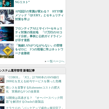
NGリスト”
API設計の常識が変わる？ HTTP新
メソッド「QUERY」とセキュリティ
対策を学ぶ
フロンティアAIとサイバーセキュリ
ティ対策の現在地 「17万行のAIコ
ード分析」事例と公的ガイドライン
が示す道筋
「無線LANがつながらない」の苦情
をゼロに 3つの現場に学ぶネットワ
ーク改善術
»
一覧ページへ
システム運用管理 新着記事
「COBOL」「JCL」計7000本のAWS移行
2000社を支える給与サービスを襲った危機
情シスを直撃するKubernetesコストの肥大
化 実務的な6つの改善策
AI開発は高過ぎる？ “オーバースペック問
題”を解消するOracleの新製品
クラウドの「バックアップ成功＝復旧完了」