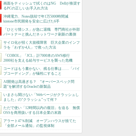
画面をティッシュで拭くのはNG Dellが推奨す
るPCの正しいお手入れ方法
沖縄電力、Notes脱却で年1万5000時間減
kintone市民開発を安全に広げた6手
「ひとり情シス」が急に退職 専門商社が外部
パートナーと挑んだネットワーク刷新の裏側
サイロ化が招く大規模障害 巨大企業のインフ
ラを「わずか4人」で救った方法
「COBOL」「JCL」計7000本のAWS移行
2000社を支える給与サービスを襲った危機
コードはもう書かない、残る仕事は……「バイ
ブコーディング」が犠牲にすること
AI開発は高過ぎる？ “オーバースペック問
題”を解消するOracleの新製品
いまさら聞けない「Webページがクラッシュし
ました」の“クラッシュ”って何？
ただで使い「12時間以内の復旧」を迫る 無償
OSSを商用扱いする日本企業の末路
アラート47％削減 オープンハウスが捨てた
「全部メール通知」の監視体制