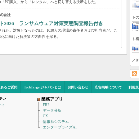
「PC購入」から「レンタル」へと切り替える決断をした。
式会社
トの
ト2026 ランサムウェア対策実態調査報告付き
された。対象となったのは、1030人の現場の責任者および担当者だ。こ
率化に向けた解決策の方向性を探る。
ト構
／B
くあるご質問
TechTargetジャパンとは
お問い合わせ
広告掲載について
利用規
ティ
業務アプリ
ティ
ERP
データ分析
CX
情報系システム
エンタープライズAI