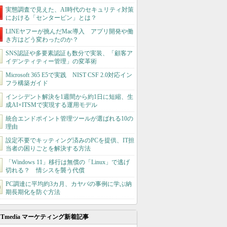
実態調査で見えた、AI時代のセキュリティ対策
における「センターピン」とは？
LINEヤフーが挑んだMac導入 アプリ開発や働
き方はどう変わったのか？
SNS認証や多要素認証も数分で実装、「顧客ア
イデンティティー管理」の変革術
Microsoft 365 E5で実践 NIST CSF 2.0対応イン
フラ構築ガイド
インシデント解決を1週間から約1日に短縮、生
成AI×ITSMで実現する運用モデル
統合エンドポイント管理ツールが選ばれる10の
理由
設定不要でキッティング済みのPCを提供、IT担
当者の困りごとを解決する方法
「Windows 11」移行は無償の「Linux」で逃げ
切れる？ 情シスを襲う代償
PC調達に平均約3カ月、カヤバの事例に学ぶ納
期長期化を防ぐ方法
ITmedia マーケティング新着記事