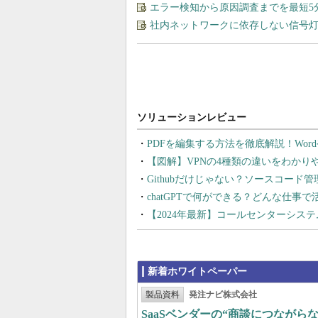
エラー検知から原因調査までを最短5
社内ネットワークに依存しない信号
PDFを編集する方法を徹底解説！Wor
【図解】VPNの4種類の違いをわか
Githubだけじゃない？ソースコード
chatGPTで何ができる？どんな仕事
【2024年最新】コールセンターシス
新着ホワイトペーパー
製品資料
発注ナビ株式会社
SaaSベンダーの“商談につなが