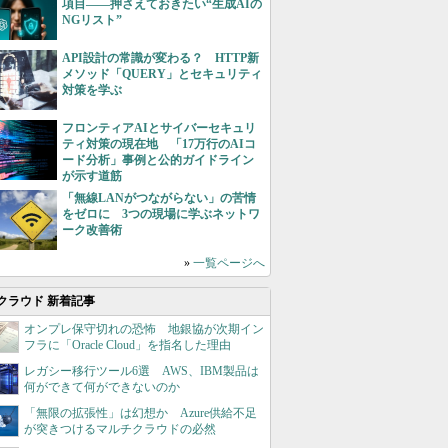
項目――押さえておきたい“生成AIの
NGリスト”
API設計の常識が変わる？ HTTP新
メソッド「QUERY」とセキュリティ
対策を学ぶ
フロンティアAIとサイバーセキュリ
ティ対策の現在地 「17万行のAIコ
ード分析」事例と公的ガイドライン
が示す道筋
「無線LANがつながらない」の苦情
をゼロに 3つの現場に学ぶネットワ
ーク改善術
»
一覧ページへ
クラウド 新着記事
オンプレ保守切れの恐怖 地銀協が次期イン
フラに「Oracle Cloud」を指名した理由
レガシー移行ツール6選 AWS、IBM製品は
何ができて何ができないのか
「無限の拡張性」は幻想か Azure供給不足
が突きつけるマルチクラウドの必然