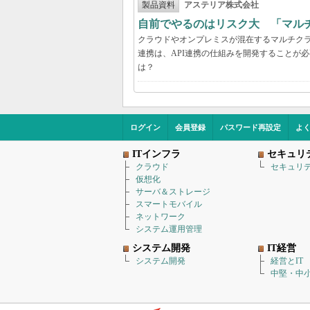
製品資料
アステリア株式会社
自前でやるのはリスク大 「マル
クラウドやオンプレミスが混在するマルチク
連携は、API連携の仕組みを開発することが
は？
ログイン
会員登録
パスワード再設定
よ
ITインフラ
セキュリ
クラウド
セキュリ
仮想化
サーバ＆ストレージ
スマートモバイル
ネットワーク
システム運用管理
システム開発
IT経営
システム開発
経営とIT
中堅・中小