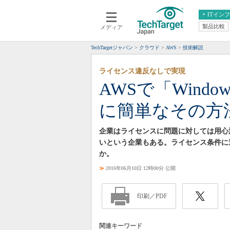
ITイン
製品比較
メディア
クラウド
エンタープライズ
ERP
仮想化
TechTargetジャパン
クラウド
AWS
技術解説
データ分析
サーバ＆ストレージ
ライセンス違反なしで実現
CX
スマートモバイル
AWSで「Windo
情報系システム
ネットワーク
に簡単なその方
システム運用管理
企業はライセンスに問題に対しては用心深い
いという企業もある。ライセンス条件に
か。
≫
2016年06月10日 12時00分 公開
印刷／PDF
関連キーワード