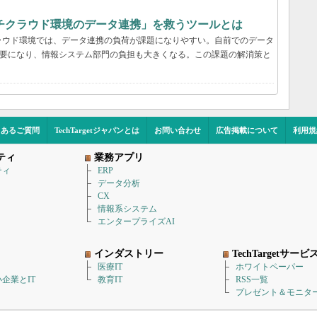
チクラウド環境のデータ連携」を救うツールとは
ラウド環境では、データ連携の負荷が課題になりやすい。自前でのデータ
必要になり、情報システム部門の負担も大きくなる。この課題の解消策と
くあるご質問
TechTargetジャパンとは
お問い合わせ
広告掲載について
利用規
ティ
業務アプリ
ティ
ERP
データ分析
CX
情報系システム
エンタープライズAI
インダストリー
TechTargetサービ
医療IT
ホワイトペーパー
企業とIT
教育IT
RSS一覧
プレゼント＆モニタ