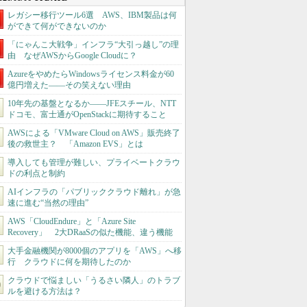
レガシー移行ツール6選 AWS、IBM製品は何
ができて何ができないのか
「にゃんこ大戦争」インフラ“大引っ越し”の理
由 なぜAWSからGoogle Cloudに？
AzureをやめたらWindowsライセンス料金が60
億円増えた――その笑えない理由
10年先の基盤となるか――JFEスチール、NTT
ドコモ、富士通がOpenStackに期待すること
AWSによる「VMware Cloud on AWS」販売終了
後の救世主？ 「Amazon EVS」とは
導入しても管理が難しい、プライベートクラウ
ドの利点と制約
AIインフラの「パブリッククラウド離れ」が急
速に進む“当然の理由”
AWS「CloudEndure」と「Azure Site
Recovery」 2大DRaaSの似た機能、違う機能
大手金融機関が8000個のアプリを「AWS」へ移
行 クラウドに何を期待したのか
クラウドで悩ましい「うるさい隣人」のトラブ
ルを避ける方法は？