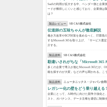
SaaSの利用が拡大する中、ベンダー側と企
ードが獲得しにくいと感じており、企業側は
は？
製品レビュー
SB C&S株式会社
伝道師の五味ちゃんが徹底解説 「Mic
働き方改革やBCP対策を進めるべく、IT環
するMicrosoft 365を取り上げ、「サ
介する。
製品資料
SB C&S株式会社
勘違いされがちな「Microsoft 3
多くの企業で導入が進むMicrosoft 365だ
能を探すのが大変」などの声も聞かれる。こうしたよ
製品資料
ニュータニックス・ジャパン合同
レガシー化の壁をどう乗り越える
企業にとって、AI時代に向けた競争力強化と
スト、ガバナンス、データ主権を適切に制御