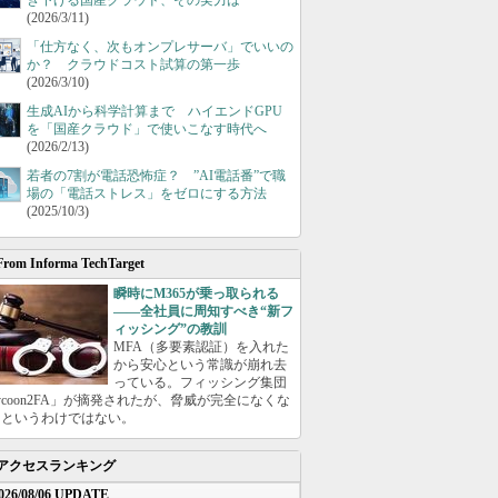
き下げる国産クラウド、その実力は
(2026/3/11)
「仕方なく、次もオンプレサーバ」でいいの
か？ クラウドコスト試算の第一歩
(2026/3/10)
生成AIから科学計算まで ハイエンドGPU
を「国産クラウド」で使いこなす時代へ
(2026/2/13)
若者の7割が電話恐怖症？ ”AI電話番”で職
場の「電話ストレス」をゼロにする方法
(2025/10/3)
From Informa TechTarget
瞬時にM365が乗っ取られる
――全社員に周知すべき“新フ
ィッシング”の教訓
MFA（多要素認証）を入れた
から安心という常識が崩れ去
っている。フィッシング集団
ycoon2FA」が摘発されたが、脅威が完全になくな
たというわけではない。
アクセスランキング
026/08/06 UPDATE