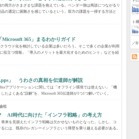
トの
業側の両方がさまざまな課題を抱えている。ベンダー側は商談につながるリ
製品の選定に困難さを感じているという。双方の課題を一掃する方法と
ト構
rosoft 365」まるわかりガイド
／B
境のクラウド化を検討している企業は多いだろう。そこで多くの企業が利用
ービス選定に役立つ情報」「導入のメリットを最大化するためのヒント」などを紹
65 Apps」 うわさの真相を伝道師が解説
が、Officeアプリケーションに関しては「オフライン環境では使えない」「機
くある“誤解”を、Microsoft 365伝道師が1つ1つ解いていく。
会社
？ AI時代に向けた「インフラ戦略」の考え方
、将来を見据えたインフラ戦略は欠かせないものとなった。しかし、コ
するには、既存のレガシーインフラという障壁を乗り越える必要がある。