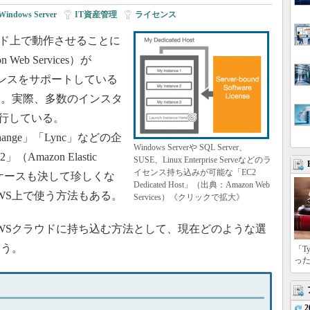
Windows Server
|
IT資産管理
|
ライセンス
ラウド上で動作させることに
b Services）が
ライセンスをサポートしている
い。実際、多数のインスタ
rを実行している。
xchange」「Lync」などの企
Windows Serverや SQL Server、
Amazon Elastic
SUSE、Linux Enterprise Serveなどのラ
イセンス持ち込みが可能な「EC2
ているケースも決して珍しくな
Dedicated Host」（出典：Amazon Web
をAWS上で使う方法もある。
Services）《クリックで拡大》
スをAWSクラウドに持ち込む方法として、現在どのような選
よう。
「T
っ
2