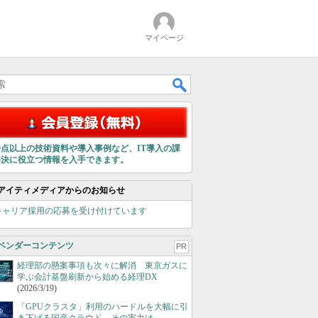
マイページ
00点以上の技術資料や導入事例など、IT導入の課
解決に役立つ情報を入手できます。
アイティメディアからのお知らせ
キャリア採用の応募を受け付けています
ベンダーコンテンツ
PR
経理部の懸案事項も次々に解消 東京ガスに
学ぶ会計基盤刷新から始める経理DX
(2026/3/19)
「GPUクラスタ」利用のハードルを大幅に引