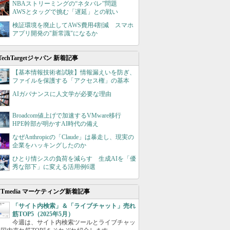
NBAストリーミングの“ネタバレ”問題
AWSとタッグで挑む「遅延」との戦い
検証環境を廃止してAWS費用4割減 スマホ
アプリ開発の"新常識"になるか
TechTargetジャパン 新着記事
【基本情報技術者試験】情報漏えいを防ぎ、
ファイルを保護する「アクセス権」の基本
AIガバナンスに人文学が必要な理由
Broadcom値上げで加速するVMware移行
HPE幹部が明かすAI時代の備え
なぜAnthropicの「Claude」は暴走し、現実の
企業をハッキングしたのか
ひとり情シスの負荷を減らす 生成AIを「優
秀な部下」に変える活用例6選
ITmedia マーケティング新着記事
「サイト内検索」＆「ライブチャット」売れ
筋TOP5（2025年5月）
今週は、サイト内検索ツールとライブチャッ