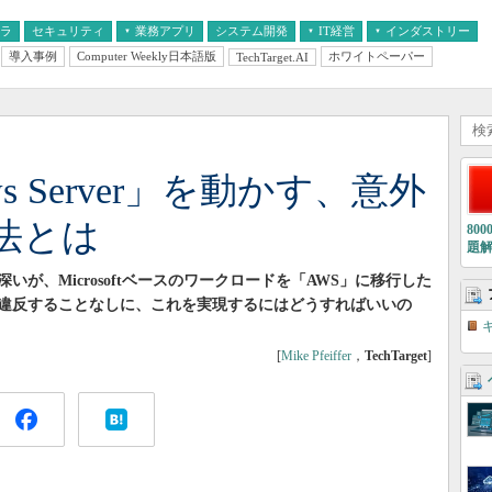
フラ
セキュリティ
業務アプリ
システム開発
IT経営
インダストリー
導入事例
Computer Weekly日本語版
ホワイトペーパー
TechTarget.AI
AI
経営とIT
医療IT
中堅・中小企業とIT
教育IT
ws Server」を動かす、意外
法とは
80
題
が、Microsoftベースのワークロードを「AWS」に移行した
違反することなしに、これを実現するにはどうすればいいの
[
Mike Pfeiffer
，
TechTarget
]