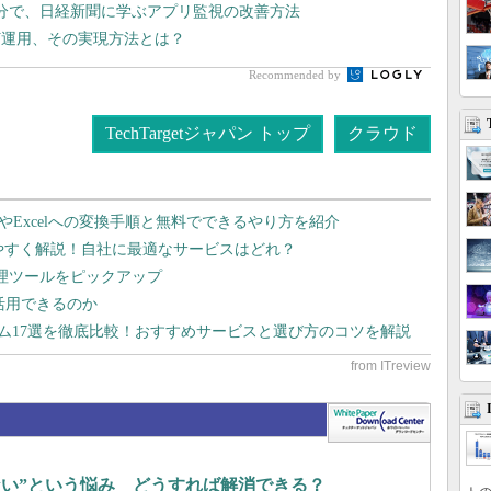
分で、日経新聞に学ぶアプリ監視の改善方法
灯運用、その実現方法とは？
Recommended by
TechTargetジャパン トップ
クラウド
dやExcelへの変換手順と無料でできるやり方を紹介
りやすく解説！自社に最適なサービスはどれ？
管理ツールをピックアップ
で活用できるのか
テム17選を徹底比較！おすすめサービスと選び方のコツを解説
らない”という悩み どうすれば解消できる？