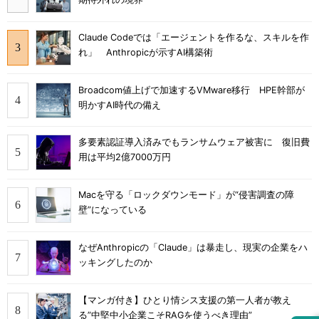
Claude Codeでは「エージェントを作るな、スキルを作
れ」 Anthropicが示すAI構築術
Broadcom値上げで加速するVMware移行 HPE幹部が
明かすAI時代の備え
多要素認証導入済みでもランサムウェア被害に 復旧費
用は平均2億7000万円
Macを守る「ロックダウンモード」が“侵害調査の障
壁”になっている
なぜAnthropicの「Claude」は暴走し、現実の企業をハ
ッキングしたのか
【マンガ付き】ひとり情シス支援の第一人者が教え
る”中堅中小企業こそRAGを使うべき理由”