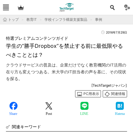
トップ
教育IT
学校インフラ構築支援製品
事例
2016年7月29日
特選プレミアムコンテンツガイド
学生の“勝手Dropbox”を禁止する前に最低限やる
べきこととは？
クラウドサービスの普及は、企業だけでなく教育機関のIT活用の
在り方も変えつつある。米大学のIT担当者の声を基に、その現状
を探る。
[TechTargetジャパン]
PC用表示
関連情報
Share
Post
LINE
Hatena
関連キーワード