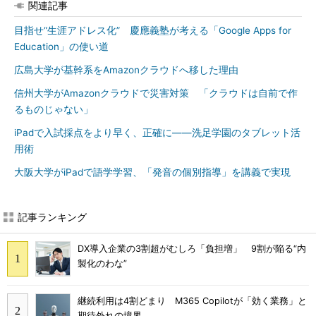
関連記事
目指せ“生涯アドレス化” 慶應義塾が考える「Google Apps for
Education」の使い道
広島大学が基幹系をAmazonクラウドへ移した理由
信州大学がAmazonクラウドで災害対策 「クラウドは自前で作
るものじゃない」
iPadで入試採点をより早く、正確に――洗足学園のタブレット活
用術
大阪大学がiPadで語学学習、「発音の個別指導」を講義で実現
記事ランキング
DX導入企業の3割超がむしろ「負担増」 9割が陥る“内
製化のわな”
継続利用は4割どまり M365 Copilotが「効く業務」と
期待外れの境界