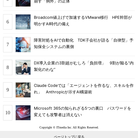
崩す「例外」の正体
Broadcom値上げで加速するVMware移行 HPE幹部が
明かすAI時代の備え
障害対処をAIで自動化 TDK子会社が語る「自律型」予
知保全システムの裏側
DX導入企業の3割超がむしろ「負担増」 9割が陥る“内
製化のわな”
Claude Codeでは「エージェントを作るな、スキルを作
れ」 Anthropicが示すAI構築術
Microsoft 365の知られざる5つの裏口 パスワードを
変えても攻撃者は消えない
Copyright © ITmedia Inc. All Rights Reserved.
ページトップに戻る