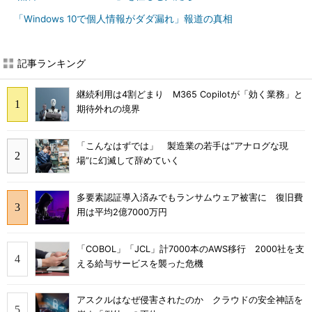
「Windows 10で個人情報がダダ漏れ」報道の真相
記事ランキング
継続利用は4割どまり M365 Copilotが「効く業務」と
期待外れの境界
「こんなはずでは」 製造業の若手は“アナログな現
場”に幻滅して辞めていく
多要素認証導入済みでもランサムウェア被害に 復旧費
用は平均2億7000万円
「COBOL」「JCL」計7000本のAWS移行 2000社を支
える給与サービスを襲った危機
アスクルはなぜ侵害されたのか クラウドの安全神話を