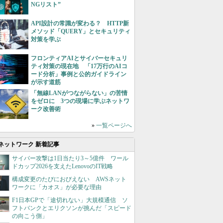
NGリスト”
API設計の常識が変わる？ HTTP新
メソッド「QUERY」とセキュリティ
対策を学ぶ
フロンティアAIとサイバーセキュリ
ティ対策の現在地 「17万行のAIコ
ード分析」事例と公的ガイドライン
が示す道筋
「無線LANがつながらない」の苦情
をゼロに 3つの現場に学ぶネットワ
ーク改善術
»
一覧ページへ
ネットワーク 新着記事
サイバー攻撃は1日当たり3～5億件 ワール
ドカップ2026を支えたLenovoのIT戦略
構成変更のたびにおびえない AWSネット
ワークに「カオス」が必要な理由
F1日本GPで「途切れない」大規模通信 ソ
フトバンクとエリクソンが挑んだ「スピード
の向こう側」