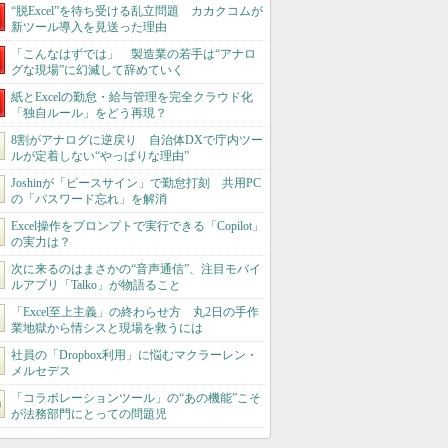
“脱Excel”を待ち受ける乱立問題 カカクコムが
新ツール導入を見送った理由
「こんなはずでは」 製造業の若手は“アナロ
グな現場”に幻滅して辞めていく
紙とExcelの勤怠・給与管理を完全クラウド化
「独自ルール」をどう再現？
8割がアナログに逆戻り 自治体DXで庁内ツー
ルが定着しない“やっぱりな理由”
Joshinが「ピースサイン」で勤怠打刻 共用PC
の「パスワード忘れ」を解消
Excel操作をプロンプトで実行できる「Copilot」
の実力は？
次に来るのはまさかの“音声通信”、注目モバイ
ルアプリ「Talko」が物語ること
「Excel至上主義」の終わらせ方 丸2日の手作
業地獄から情シスと現場を救うには
社員の「Dropbox利用」に悩むマクラーレン・
メルセデス
「コラボレーションツール」の“あの機能”こそ
が法務部門にとっての問題児