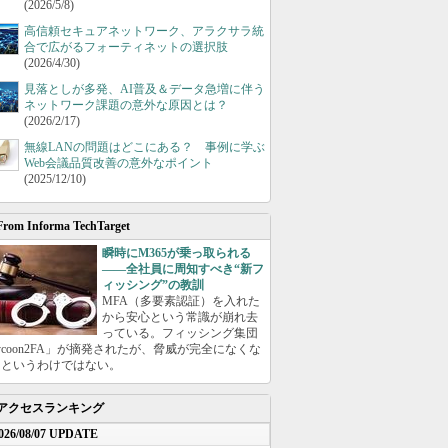
(2026/5/8)
高信頼セキュアネットワーク、アラクサラ統
合で広がるフォーティネットの選択肢
(2026/4/30)
見落としが多発、AI普及＆データ急増に伴う
ネットワーク課題の意外な原因とは？
(2026/2/17)
無線LANの問題はどこにある？ 事例に学ぶ
Web会議品質改善の意外なポイント
(2025/12/10)
From Informa TechTarget
瞬時にM365が乗っ取られる
――全社員に周知すべき“新フ
ィッシング”の教訓
MFA（多要素認証）を入れた
から安心という常識が崩れ去
っている。フィッシング集団
ycoon2FA」が摘発されたが、脅威が完全になくな
たというわけではない。
アクセスランキング
026/08/07 UPDATE