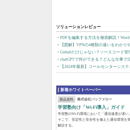
PDFを編集する方法を徹底解説！Wor
【図解】VPNの4種類の違いをわか
Githubだけじゃない？ソースコード
chatGPTで何ができる？どんな仕事
【2024年最新】コールセンターシス
新着ホワイトペーパー
製品資料
株式会社バッファロー
学習塾向け「Wi-Fi導入」ガイド
学習塾のWi-Fi環境において「通信速度が
そこで、安定性と安全性を備えた通信環境を
解説する。