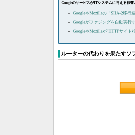
GoogleのサービスがITシステムに与える影響
GoogleやMozillaの「SHA
Googleがファジングを自動実行
GoogleやMozillaが“HTT
ルーターの代わりを果たすソ