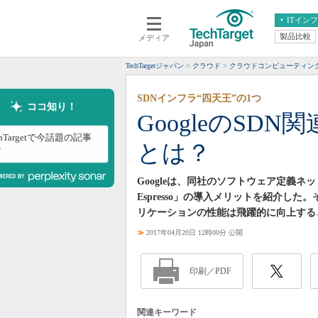
ITイン
製品比較
メディア
クラウド
エンタープライズ
ERP
仮想化
TechTargetジャパン
クラウド
クラウドコンピューティン
データ分析
サーバ＆ストレージ
SDNインフラ“四天王”の1つ
CX
スマートモバイル
ココ知り！
GoogleのSDN
情報系システム
ネットワーク
chTargetで今話題の記事
とは？
システム運用管理
？
Googleは、同社のソフトウェア定義ネ
Espresso」の導入メリットを紹介した。そ
リケーションの性能は飛躍的に向上する
≫
2017年04月20日 12時00分 公開
印刷／PDF
関連キーワード