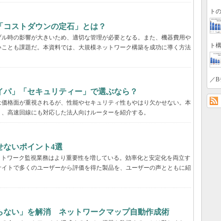
トの
「コストダウンの定石」とは？
ブル時の影響が大きいため、適切な管理が必要となる。また、機器費用や
ト構
いことも課題だ。本資料では、大規模ネットワーク構築を成功に導く方法
／B
イパ」「セキュリティー」で選ぶなら？
は価格面が重視されるが、性能やセキュリティ性もやはり欠かせない。本
く、高速回線にも対応した法人向けルーターを紹介する。
せないポイント4選
ットワーク監視業務はより重要性を増している。効率化と安定化を両立す
サイトで多くのユーザーから評価を得た製品を、ユーザーの声とともに紹
らない」を解消 ネットワークマップ自動作成術