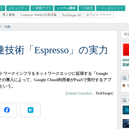
フラ
セキュリティ
業務アプリ
システム開発
IT経営
インダストリー
導入事例
Computer Weekly日本語版
ホワイトペーパー
TechTarget.AI
AI
経営とIT
医療IT
中堅・中小企業とIT
教育IT
グ
比較
関連技術「Espresso」の実力
80
題
ットワークインフラをネットワークエッジに拡張する「Google
の導入によって、Google Cloud利用者がPaaSで実行するアプ
という。
[
Antone Gonsalves
，
TechTarget
]