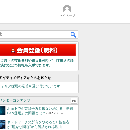
マイページ
00点以上の技術資料や導入事例など、IT導入の課
解決に役立つ情報を入手できます。
アイティメディアからのお知らせ
キャリア採用の応募を受け付けています
ベンダーコンテンツ
PR
水面下で企業競争力を損ない続ける「無線
LAN運用」の問題とは？
(2026/5/15)
ネットワークの所有をやめるとIT担当者
が“厄介な問題”から解放される理由