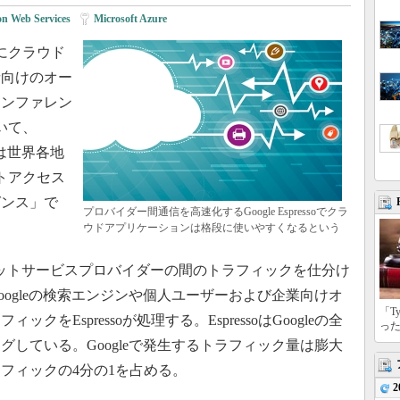
n Web Services
|
Microsoft Azure
主にクラウド
者向けのオー
カンファレン
において、
同社は世界各地
トアクセス
ゼンス」で
プロバイダー間通信を高速化するGoogle Espressoでクラ
ウドアプリケーションは格段に使いやすくなるという
ンターネットサービスプロバイダーの間のトラフィックを仕分け
ogleの検索エンジンや個人ユーザーおよび企業向けオ
「T
をEspressoが処理する。EspressoはGoogleの全
っ
グしている。Googleで発生するトラフィック量は膨大
フィックの4分の1を占める。
2