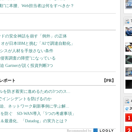
ト根絶運動”に本腰、Web担当者は何をすべきか？
レポート
【PR】
ラブルを防ぎ着実に進めるための3つのス...
監視でインシデントを防げるのか
線が逼迫、ネットワーク刷新事例に学ぶ解...
2
防ぐ SD-WAN導入「5つの考慮事項」
最適化、「Datadog」の実力とは？
Recommended by