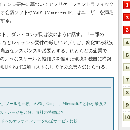
oではレイテンシ要件に基づいてアプリケーショントラフィック
ソフトやVoIP（Voice over IP）はユーザーを満足
とする。
roupのアナリスト、ダン・コンデ氏は次のように話す。「一部の
プリなどレイテンシ要件の厳しいアプリは、変化する状況
、高速なレスポンスを必要とする。ほとんどの企業で
チャのようなスケールと複雑さを備えた環境を独自に構築
oudを利用すれば追加コストなしでその恩恵を受けられる」
ールを比較 AWS、Google、Microsoftのどれが最強？
クラウドストレージを比較、各社の特徴は？
ogle、クラウドへのオフラインデータ転送サービス比較