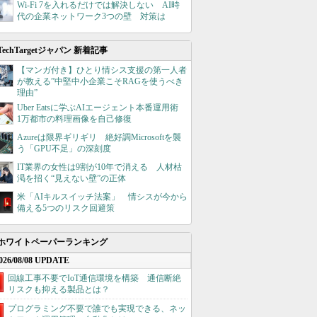
Wi-Fi 7を入れるだけでは解決しない AI時
代の企業ネットワーク3つの壁 対策は
TechTargetジャパン 新着記事
【マンガ付き】ひとり情シス支援の第一人者
が教える”中堅中小企業こそRAGを使うべき
理由”
Uber Eatsに学ぶAIエージェント本番運用術
1万都市の料理画像を自己修復
Azureは限界ギリギリ 絶好調Microsoftを襲
う「GPU不足」の深刻度
IT業界の女性は9割が10年で消える 人材枯
渇を招く“見えない壁”の正体
米「AIキルスイッチ法案」 情シスが今から
備える5つのリスク回避策
ホワイトペーパーランキング
026/08/08 UPDATE
回線工事不要でIoT通信環境を構築 通信断絶
リスクも抑える製品とは？
プログラミング不要で誰でも実現できる、ネッ