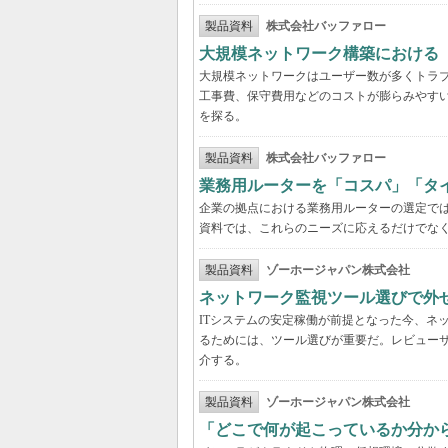
製品資料
株式会社バッファロー
大規模ネットワーク構築における
大規模ネットワークはユーザー数が多くトラ
工事費、保守費用などのコストが膨らみやす
を探る。
製品資料
株式会社バッファロー
業務用ルーターを「コスパ」「タ
企業の拠点における業務用ルーターの選定で
資料では、これらのニーズに応えるだけでな
製品資料
ゾーホージャパン株式会社
ネットワーク監視ツール選びで外
ITシステムの安定稼働が前提となった今、ネ
るためには、ツール選びが重要だ。レビュー
介する。
製品資料
ゾーホージャパン株式会社
「どこで何が起こっているか分か