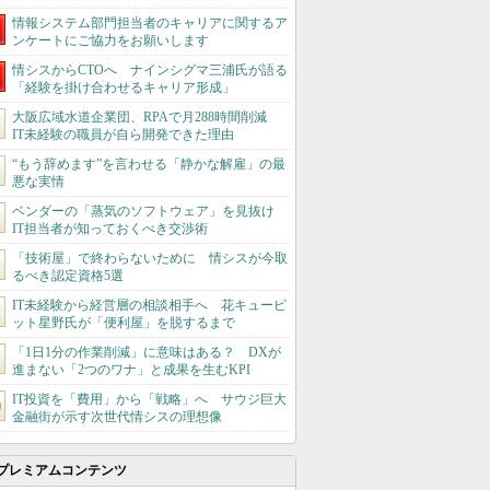
情報システム部門担当者のキャリアに関するア
ンケートにご協力をお願いします
情シスからCTOへ ナインシグマ三浦氏が語る
「経験を掛け合わせるキャリア形成」
大阪広域水道企業団、RPAで月288時間削減
IT未経験の職員が自ら開発できた理由
“もう辞めます”を言わせる「静かな解雇」の最
悪な実情
ベンダーの「蒸気のソフトウェア」を見抜け
IT担当者が知っておくべき交渉術
「技術屋」で終わらないために 情シスが今取
るべき認定資格5選
IT未経験から経営層の相談相手へ 花キューピ
ット星野氏が「便利屋」を脱するまで
「1日1分の作業削減」に意味はある？ DXが
進まない「2つのワナ」と成果を生むKPI
IT投資を「費用」から「戦略」へ サウジ巨大
金融街が示す次世代情シスの理想像
プレミアムコンテンツ