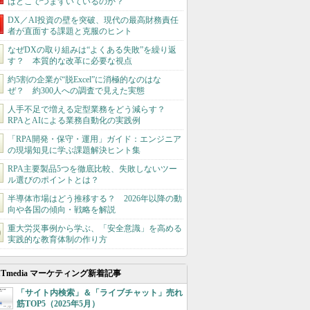
はどこでつまずいているのか？
DX／AI投資の壁を突破、現代の最高財務責任
者が直面する課題と克服のヒント
なぜDXの取り組みは“よくある失敗”を繰り返
す？ 本質的な改革に必要な視点
約5割の企業が“脱Excel”に消極的なのはな
ぜ？ 約300人への調査で見えた実態
人手不足で増える定型業務をどう減らす？
RPAとAIによる業務自動化の実践例
「RPA開発・保守・運用」ガイド：エンジニア
の現場知見に学ぶ課題解決ヒント集
RPA主要製品5つを徹底比較、失敗しないツー
ル選びのポイントとは？
半導体市場はどう推移する？ 2026年以降の動
向や各国の傾向・戦略を解説
重大労災事例から学ぶ、「安全意識」を高める
実践的な教育体制の作り方
ITmedia マーケティング新着記事
「サイト内検索」＆「ライブチャット」売れ
筋TOP5（2025年5月）