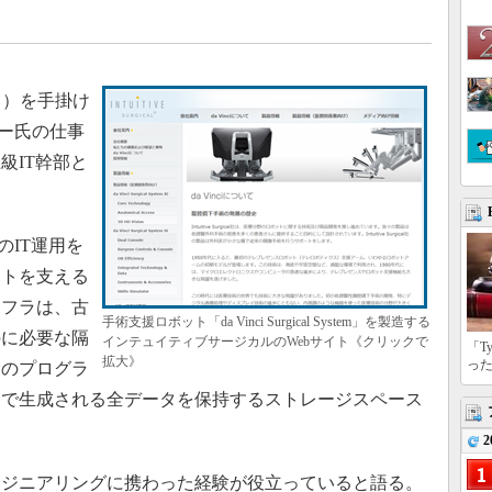
ス）を手掛け
ーカー氏の仕事
級IT幹部と
cのIT運用を
ットを支える
ンフラは、古
手術支援ロボット「da Vinci Surgical System」を製造する
のに必要な隔
インテュイティブサージカルのWebサイト《クリックで
「T
拡大》
っ
トのプログラ
トで生成される全データを保持するストレージスペース
2
ジニアリングに携わった経験が役立っていると語る。