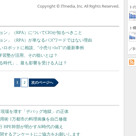
Copyright © ITmedia, Inc. All Rights Reserved.
トの
ト構
ン」（RPA）についてCIOが知るべきこと
ョン」（RPA）が単なるバズワードではない理由
ロボットに相談、“小売り×IoT”の最新事例
／B
を学習塾が活用、その狙いとは？
する時代」、最も影響を受ける人は？
1
|
2
次のページへ