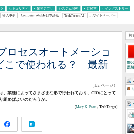
フラ
セキュリティ
業務アプリ
システム開発
IT経営
インダストリー
導入事例
Computer Weekly日本語版
ホワイトペーパー
TechTarget.AI
AI
経営とIT
医療IT
中堅・中小企業とIT
教育IT
プロセスオートメーショ
はどこで使われる？ 最新
80
題
（1/2 ページ）
は、業種によってさまざまな形で行われており、CIOにとって
り組めばよいのだろうか。
[
Mary K. Pratt
，
TechTarget
]