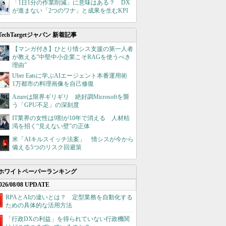
「1日1分の作業削減」に意味はある？ DX
が進まない「2つのワナ」と成果を生むKPI
TechTargetジャパン 新着記事
【マンガ付き】ひとり情シス支援の第一人者
が教える”中堅中小企業こそRAGを使うべき
理由”
Uber Eatsに学ぶAIエージェント本番運用術
1万都市の料理画像を自己修復
Azureは限界ギリギリ 絶好調Microsoftを襲
う「GPU不足」の深刻度
IT業界の女性は9割が10年で消える 人材枯
渇を招く“見えない壁”の正体
米「AIキルスイッチ法案」 情シスが今から
備える5つのリスク回避策
ホワイトペーパーランキング
026/08/08 UPDATE
RPAとAIの違いとは？ 定型業務を自動化する
ための具体的な活用方法
「行政DXの利益」を得られていない行政機関