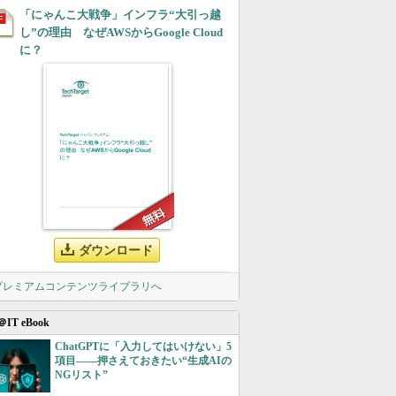
「にゃんこ大戦争」インフラ“大引っ越
し”の理由 なぜAWSからGoogle Cloud
に？
ダウンロード
 プレミアムコンテンツライブラリへ
＠IT eBook
ChatGPTに「入力してはいけない」5
項目――押さえておきたい“生成AIの
NGリスト”