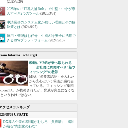
(2025/8/29)
2025年の「IT導入補助金」で中堅・中小が導
入すべき2つのツール
(2025/3/31)
申請業務のシステム化が難しい理由とその解
決策とは
(2024/9/27)
運用・管理はお任せ 生成AIを安全に活用で
きるRPAプラットフォーム
(2024/5/16)
From Informa TechTarget
瞬時にM365が乗っ取られる
――全社員に周知すべき“新フ
ィッシング”の教訓
MFA（多要素認証）を入れた
から安心という常識が崩れ去
っている。フィッシング集団
ycoon2FA」が摘発されたが、脅威が完全になくな
たというわけではない。
アクセスランキング
026/08/08 UPDATE
DX導入企業の3割超がむしろ「負担増」 9割
が陥る“内製化のわな”