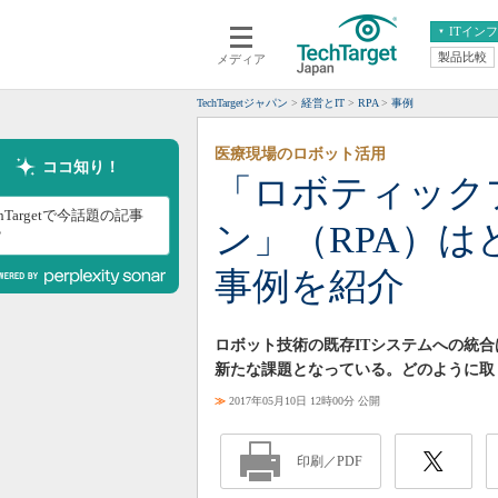
ITイン
製品比較
メディア
クラウド
エンタープライズ
ERP
仮想化
TechTargetジャパン
経営とIT
RPA
事例
データ分析
サーバ＆ストレージ
医療現場のロボット活用
CX
スマートモバイル
ココ知り！
「ロボティック
情報系システム
ネットワーク
chTargetで今話題の記事
ン」（RPA）
システム運用管理
？
事例を紹介
ロボット技術の既存ITシステムへの統合
新たな課題となっている。どのように取
≫
2017年05月10日 12時00分 公開
印刷／PDF