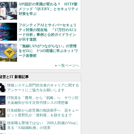
API設計の常識が変わる？ HTTP新
メソッド「QUERY」とセキュリティ
対策を学ぶ
フロンティアAIとサイバーセキュリ
ティ対策の現在地 「17万行のAIコ
ード分析」事例と公的ガイドライン
が示す道筋
「無線LANがつながらない」の苦情
をゼロに 3つの現場に学ぶネットワ
ーク改善術
»
一覧ページへ
経営とIT 新着記事
情報システム部門担当者のキャリアに関する
アンケートにご協力をお願いします
IT投資を「費用」から「戦略」へ サウジ巨
大金融街が示す次世代情シスの理想像
IT未経験から経営層の相談相手へ 花キュー
ピット星野氏が「便利屋」を脱するまで
技術職も聖域ではない 2600人削減のVisaに
見る「AI組織転換」の現実