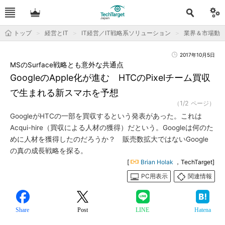
トップ
経営とIT
IT経営／IT戦略系ソリューション
業界＆市場動
2017年10月5日
MSのSurface戦略とも意外な共通点
GoogleのApple化が進む HTCのPixelチーム買収
で生まれる新スマホを予想
（1/2 ページ）
GoogleがHTCの一部を買収するという発表があった。これは
Acqui-hire（買収による人材の獲得）だという。Googleは何のた
めに人材を獲得したのだろうか？ 販売数拡大ではないGoogle
の真の成長戦略を探る。
[
Brian Holak
，TechTarget]
PC用表示
関連情報
Share
Post
LINE
Hatena