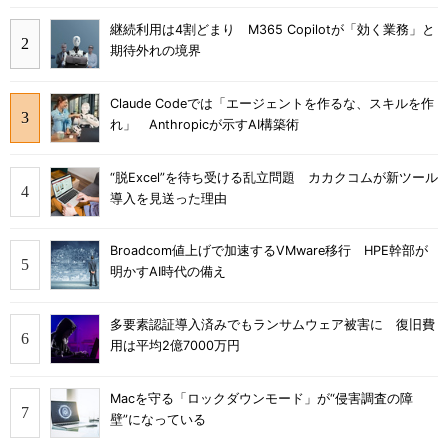
継続利用は4割どまり M365 Copilotが「効く業務」と
期待外れの境界
Claude Codeでは「エージェントを作るな、スキルを作
れ」 Anthropicが示すAI構築術
“脱Excel”を待ち受ける乱立問題 カカクコムが新ツール
導入を見送った理由
Broadcom値上げで加速するVMware移行 HPE幹部が
明かすAI時代の備え
多要素認証導入済みでもランサムウェア被害に 復旧費
用は平均2億7000万円
Macを守る「ロックダウンモード」が“侵害調査の障
壁”になっている