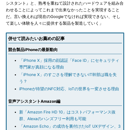
シスタント』と、熟考を重ねて設計されたハードウェアを組み合
わせることによってこれまで出来なかったことを実現すること
だ。言い換えれば現在のGoogleでなければ実現できない、そし
て楽しい体験を人々に提供する製品を製造していく」
併せて読みたいお薦めの記事
競合製品iPhoneの最新動向
「iPhone X」採用の顔認証「Face ID」にセキュリティ
専門家が真顔になる理由
「iPhone X」のすごさを理解できないIT幹部は職を失
う？
iPhoneが待望のNFC対応、IoTの世界を一変させる理由
音声アシスタントAmazon編
新「Amazon Fire HD 10」はコストパフォーマンス抜
群、Alexaのハンズフリー利用も可能
「Amazon Echo」の成功を裏付けたIoT UXデザイン、3