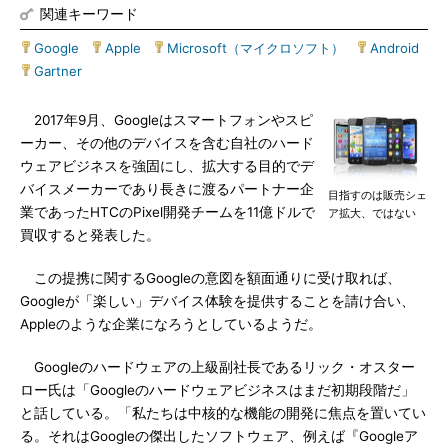
関連キーワード
Google
|
Apple
|
Microsoft（マイクロソフト）
|
Android
|
Gartner
2017年9月、Googleはスマートフォンやスピ
ーカー、その他のデバイスを含む自社のハード
ウェアビジネスを強固にし、拡大する目的でデ
バイスメーカーであり長きに渡るパートナー企
目指すのは販売シェ
業であったHTCのPixel開発チームを11億ドルで
ア拡大、ではない
買収すると発表した。
この提携に関するGoogleの意図を額面通りに受け取れば、
Googleが「楽しい」デバイス体験を提供することを請け合い、
Appleのような企業になろうとしているようだ。
Googleのハードウェアの上級副社長であるリック・オスター
ロー氏は「Googleのハードウェアビジネスはまだ初期段階だ」
と話している。「私たちは中核的な機能の開発に焦点を置いてい
る。それはGoogleの傑出したソフトウェア、例えば『Googleア