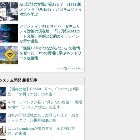
API設計の常識が変わる？ HTTP新
メソッド「QUERY」とセキュリティ
対策を学ぶ
フロンティアAIとサイバーセキュリ
ティ対策の現在地 「17万行のAIコ
ード分析」事例と公的ガイドライン
が示す道筋
「無線LANがつながらない」の苦情
をゼロに 3つの現場に学ぶネットワ
ーク改善術
»
一覧ページへ
システム開発 新着記事
【価格比較】Copilot、Kiro、Cursorなど6製
品 「無料で十分」は本当？
AIコーディングが招く“見えない負債” 現場
を壊す「デバッグ地獄」の正体
自社の開発環境に合う製品はどれ？ AIコー
ディングツール機能徹底比較
Linux Foundationが警告する「AI丸投げ開
発」の末路