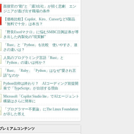
面接官の“勘”と「週3出社」が招く悲劇 エン
ジニアが逃げ出す職場の条件
【価格比較】Copilot、Kiro、Cursorなど6製品
「無料で十分」は本当？
「野良Excelマクロ」に悩むSMBC日興証券が導
き出した内製化の“現実解”
「Rust」と「Python」を比較 使いやすさ、速
さの違いは？
人気のプログラミング言語「Rust」と
「Python」の違いは何か？
「Rust」「Ruby」「Python」はなぜ“愛され言
語”なのか
Python信仰は終わり？ AIコーディング前提開
発で「TypeScript」が台頭する理由
Microsoft「Copilot Studio lite」でAIエージェント
構築はさらに簡単に
「プログラマー不要論」にThe Linux Foundation
が示した答え
プレミアムコンテンツ