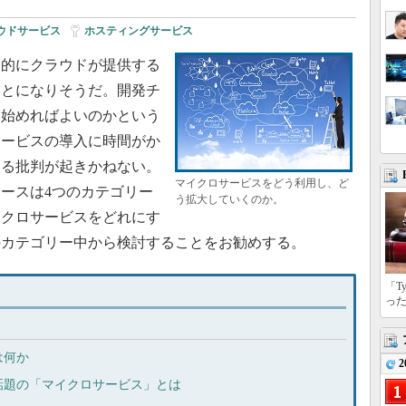
ウドサービス
|
ホスティングサービス
的にクラウドが提供する
ことになりそうだ。開発チ
ら始めればよいのかという
サービスの導入に時間がか
する批判が起きかねない。
マイクロサービスをどう利用し、ど
ースは4つのカテゴリー
う拡大していくのか。
イクロサービスをどれにす
のカテゴリー中から検討することをお勧めする。
「T
っ
は何か
2
話題の「マイクロサービス」とは