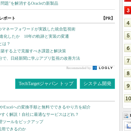
レポート
【PR】
持つマネーフォワードが実践した統合監視術
どう進化したか 10年の軌跡と実装の変遷
筋とは？
構築する上で克服すべき課題と解決策
分で、日経新聞に学ぶアプリ監視の改善方法
Recommended by
TechTargetジャパン トップ
システム開発
dやExcelへの変換手順と無料でできるやり方を紹介
りやすく解説！自社に最適なサービスはどれ？
管理ツールをピックアップ
で活用できるのか