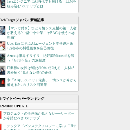
JavaエンジニアはAI時代でも輝ける LLMを
組み込む3ステップとは
TechTargetジャパン 新着記事
【マンガ付き】ひとり情シス支援の第一人者
が教える”中堅中小企業こそRAGを使うべき
理由”
Uber Eatsに学ぶAIエージェント本番運用術
1万都市の料理画像を自己修復
Azureは限界ギリギリ 絶好調Microsoftを襲
う「GPU不足」の深刻度
IT業界の女性は9割が10年で消える 人材枯
渇を招く“見えない壁”の正体
米「AIキルスイッチ法案」 情シスが今から
備える5つのリスク回避策
ホワイトペーパーランキング
026/08/08 UPDATE
プロジェクトの全体像が見えない──リーダー
が今踏むべき3ステップ
ニデックアドバンステクノロジーに学ぶ「UIテ