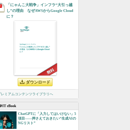
「にゃんこ大戦争」インフラ“大引っ越
し”の理由 なぜAWSからGoogle Cloud
に？
ダウンロード
 プレミアムコンテンツライブラリへ
＠IT eBook
ChatGPTに「入力してはいけない」5
項目――押さえておきたい“生成AIの
NGリスト”