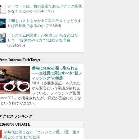
ノーコードは、負の遺産であるアナログ業務
をなくせるのか
(2024/11/12)
手間もコストもかかるGUIのテストはどうす
れば自動化できるのか
(2024/6/4)
「システム内製化」が失敗しがちなのはな
ぜ？ “従来のやり方”では駄目な理由
(2024/5/15)
From Informa TechTarget
瞬時にM365が乗っ取られる
――全社員に周知すべき“新フ
ィッシング”の教訓
MFA（多要素認証）を入れた
から安心という常識が崩れ去
っている。フィッシング集団
ycoon2FA」が摘発されたが、脅威が完全になくな
たというわけではない。
アクセスランキング
026/08/08 UPDATE
AI時代に消えない「エンジニア職」3選 生き
残るのは“あれ”な仕事