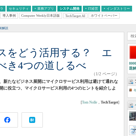
フラ
セキュリティ
業務アプリ
システム開発
IT経営
インダストリー
導入事例
Computer Weekly日本語版
ホワイトペーパー
TechTarget.AI
AI
経営とIT
医療IT
中堅・中小企業とIT
教育IT
術解説
スをどう活用する？ エ
べき4つの道しるべ
80
題
（1/2 ページ）
、新たなビジネス展開にマイクロサービス利用は避けて通れな
開に役立つ、マイクロサービス利用の4つのヒントを紹介しよ
[
Tom Nolle
，
TechTarget
]