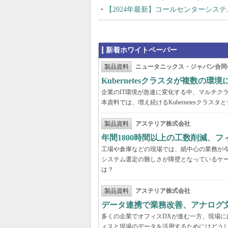
【2024年最新】コールセンターシス
新着ホワイトペーパー
製品資料
ニュータニックス・ジャパン合同
Kubernetesクラスタが複数
企業のIT環境が急速に変化する中、マルチクラウ
本資料では、増え続けるKubernetesクラ
製品資料
アステリア株式会社
年間1800時間以上の工数削減、
工場や倉庫などの現場では、紙中心の業務が
システム選定の難しさが障壁となっているケ
は？
製品資料
アステリア株式会社
データ連携で業務改善、アナログ
多くの企業でオフィスDXが進む一方、現場に
ィスと現場のデータを活用するためにはどう