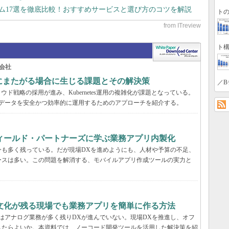
テム17選を徹底比較！おすすめサービスと選び方のコツを解説
トの
ト構
会社
の環境にまたがる場合に生じる課題とその解決策
／B
ド戦略の採用が進み、Kubernetes運用の複雑化が課題となっている。
スタとデータを安全かつ効率的に運用するためのアプローチを紹介する。
フィールド・パートナーズに学ぶ業務アプリ内製化
今も多く残っている。だが現場DXを進めようにも、人材や予算の不足、
ースは多い。この問題を解消する、モバイルアプリ作成ツールの実力と
文化が残る現場でも業務アプリを簡単に作る方法
はアナログ業務が多く残りDXが進んでいない。現場DXを推進し、オフ
したらよいか。本資料では、ノーコード開発ツールを活用した解決策を紹