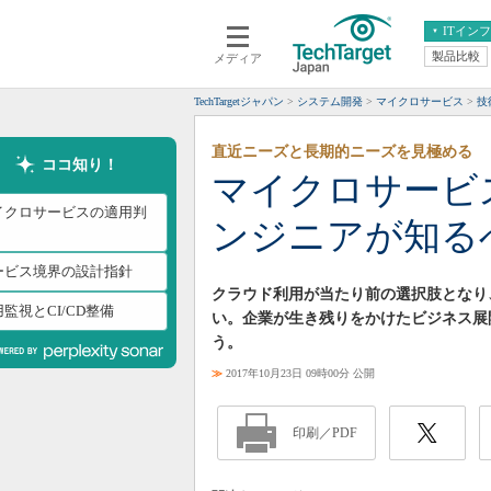
ITイン
製品比較
メディア
クラウド
エンタープライズ
ERP
仮想化
TechTargetジャパン
システム開発
マイクロサービス
技
データ分析
サーバ＆ストレージ
直近ニーズと長期的ニーズを見極める
CX
スマートモバイル
ココ知り！
マイクロサービ
情報系システム
ネットワーク
イクロサービスの適用判
ンジニアが知る
システム運用管理
ービス境界の設計指針
クラウド利用が当たり前の選択肢となり
監視とCI/CD整備
い。企業が生き残りをかけたビジネス展
う。
≫
2017年10月23日 09時00分 公開
印刷／PDF