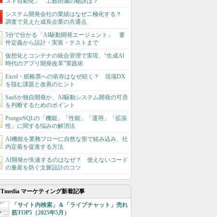
スト自動化」 工数削減の秘訣は？
システム開発会社の業績はなぜ二極化する？
調査で見えた成長企業の共通点
5分で分かる「AI駆動開発エージェント」 要
件定義から設計・実装・テストまで
仮想化とコンテナの統合管理で実現、“生成AI
時代のアプリ開発改革”実践術
Excel・紙帳票への依存はなぜ続く？ 現場DX
を阻む課題と改善のヒント
SaaSか独自開発か、AI駆動システム開発の可否
を判断するためのポイント
PostgreSQLの「機能」「性能」「運用」「拡張
性」に関する悩みの解消法
AI機能を業務フローに自然な形で組み込み、社
内定着を促進する方法
AI開発が失速するのはなぜ？ 使えないコード
の量産を防ぐ文脈設計のコツ
ITmedia マーケティング新着記事
「サイト内検索」＆「ライブチャット」売れ
筋TOP5（2025年5月）