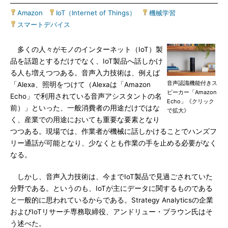
Amazon
|
IoT（Internet of Things）
|
機械学習
|
スマートデバイス
多くの人々がモノのインターネット（IoT）製
品を話題とするだけでなく、IoT製品へ話しかけ
る人も増えつつある。音声入力技術は、例えば
音声認識機能付きス
「Alexa、照明をつけて（Alexaは「Amazon
ピーカー「Amazon
Echo」で利用されている音声アシスタントの名
Echo」《クリック
前）」といった、一般消費者の用途だけではな
で拡大》
く、産業での用途においても重要な要素となり
つつある。現場では、作業者が機械に話しかけることでハンズフ
リー通話が可能となり、少なくとも作業の手を止める必要がなく
なる。
しかし、音声入力技術は、今までIoT製品で見過ごされていた
分野である。というのも、IoTが主にデータに関するものである
と一般的に思われているからである。Strategy Analyticsの企業
およびIoTリサーチ専務取締役、アンドリュー・ブラウン氏はそ
う述べた。