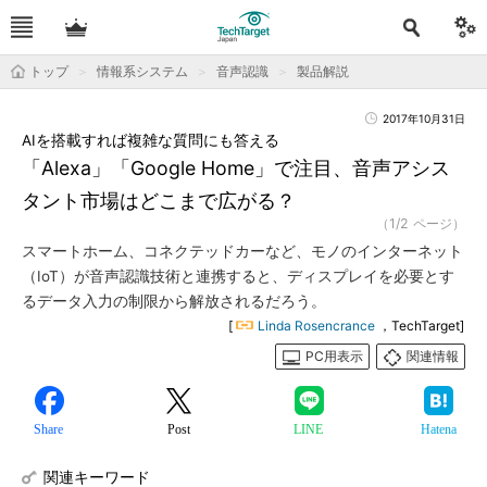
トップ
情報系システム
音声認識
製品解説
2017年10月31日
AIを搭載すれば複雑な質問にも答える
「Alexa」「Google Home」で注目、音声アシス
タント市場はどこまで広がる？
（1/2 ページ）
スマートホーム、コネクテッドカーなど、モノのインターネット
（IoT）が音声認識技術と連携すると、ディスプレイを必要とす
るデータ入力の制限から解放されるだろう。
[
Linda Rosencrance
，TechTarget]
PC用表示
関連情報
Share
Post
LINE
Hatena
関連キーワード