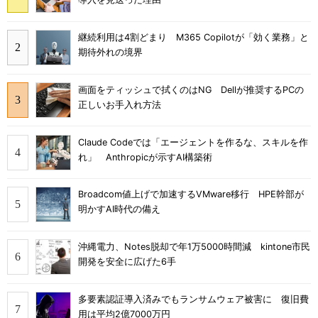
継続利用は4割どまり M365 Copilotが「効く業務」と
期待外れの境界
画面をティッシュで拭くのはNG Dellが推奨するPCの
正しいお手入れ方法
Claude Codeでは「エージェントを作るな、スキルを作
れ」 Anthropicが示すAI構築術
Broadcom値上げで加速するVMware移行 HPE幹部が
明かすAI時代の備え
沖縄電力、Notes脱却で年1万5000時間減 kintone市民
開発を安全に広げた6手
多要素認証導入済みでもランサムウェア被害に 復旧費
用は平均2億7000万円