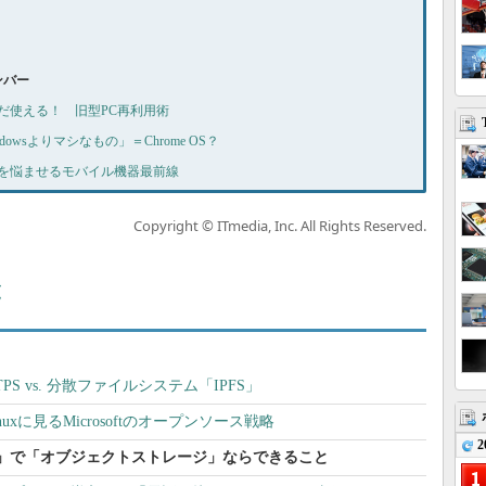
ナンバー
まだまだ使える！ 旧型PC再利用術
indowsよりマシなもの」＝Chrome OS？
 開発者を悩ませるモバイル機器最前線
Copyright © ITmedia, Inc. All Rights Reserved.
覧
PS vs. 分散ファイルシステム「IPFS」
for Linuxに見るMicrosoftのオープンソース戦略
2
」で「オブジェクトストレージ」ならできること