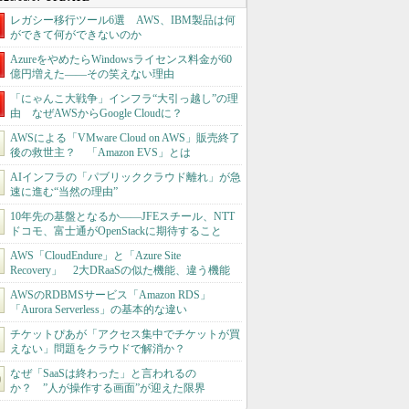
レガシー移行ツール6選 AWS、IBM製品は何
ができて何ができないのか
AzureをやめたらWindowsライセンス料金が60
億円増えた――その笑えない理由
「にゃんこ大戦争」インフラ“大引っ越し”の理
由 なぜAWSからGoogle Cloudに？
AWSによる「VMware Cloud on AWS」販売終了
後の救世主？ 「Amazon EVS」とは
AIインフラの「パブリッククラウド離れ」が急
速に進む“当然の理由”
10年先の基盤となるか――JFEスチール、NTT
ドコモ、富士通がOpenStackに期待すること
AWS「CloudEndure」と「Azure Site
Recovery」 2大DRaaSの似た機能、違う機能
AWSのRDBMSサービス「Amazon RDS」
「Aurora Serverless」の基本的な違い
チケットぴあが「アクセス集中でチケットが買
えない」問題をクラウドで解消か？
なぜ「SaaSは終わった」と言われるの
か？ ”人が操作する画面”が迎えた限界