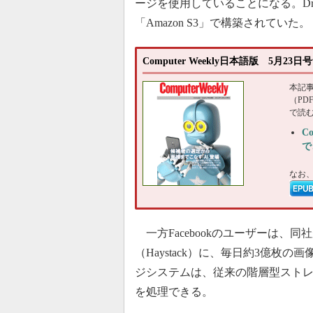
ージを使用していることになる。Dropbo
「Amazon S3」で構築されていた。
Computer Weekly日本語版 5月2
本記
（P
で読
C
で
なお
一方Facebookのユーザーは、
（Haystack）に、毎日約3億
ジシステムは、従来の階層型スト
を処理できる。