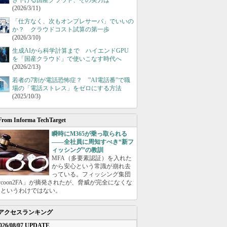
き下げる国産クラウド、その実力は
(2026/3/11)
「仕方なく、次もオンプレサーバ」でいいの
か？ クラウドコスト試算の第一歩
(2026/3/10)
生成AIから科学計算まで ハイエンドGPU
を「国産クラウド」で使いこなす時代へ
(2026/2/13)
若者の7割が電話恐怖症？ ”AI電話番”で職
場の「電話ストレス」をゼロにする方法
(2025/10/3)
From Informa TechTarget
瞬時にM365が乗っ取られる
――全社員に周知すべき“新フ
ィッシング”の教訓
MFA（多要素認証）を入れた
から安心という常識が崩れ去
っている。フィッシング集団
ycoon2FA」が摘発されたが、脅威が完全になくな
たというわけではない。
アクセスランキング
026/08/07 UPDATE