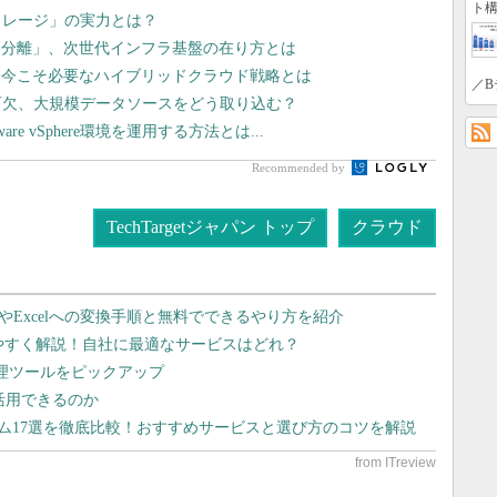
ト構
トレージ」の実力とは？
タ分離」、次世代インフラ基盤の在り方とは
、今こそ必要なハイブリッドクラウド戦略とは
／B
可欠、大規模データソースをどう取り込む？
 vSphere環境を運用する方法とは...
Recommended by
TechTargetジャパン トップ
クラウド
dやExcelへの変換手順と無料でできるやり方を紹介
りやすく解説！自社に最適なサービスはどれ？
管理ツールをピックアップ
で活用できるのか
テム17選を徹底比較！おすすめサービスと選び方のコツを解説