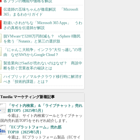
各プランの機能や価格を解説
伝道師の五味ちゃんが徹底解説 「Microsoft
365」まるわかりガイド
勘違いされがちな「Microsoft 365 Apps」 うわ
さの真相を伝道師が解説
脱VMwareで3200万円削減も？ vSphere 8難民
を救う「Nutanix」と第三の選択肢
「にゃんこ大戦争」インフラ“大引っ越し”の理
由 なぜAWSからGoogle Cloud？
製造業向けSaaSが売れないのはなぜ？ 商談中
断を防ぐ営業改革の秘訣とは
ハイブリッド／マルチクラウド移行時に解消す
べき「技術的課題」とは？
ITmedia マーケティング新着記事
「サイト内検索」＆「ライブチャット」売れ
筋TOP5（2025年5月）
今週は、サイト内検索ツールとライブチャッ
国内売れ筋TOP5をそれぞれ紹介します。
「ECプラットフォーム」売れ筋
TOP10（2025年5月）
今週は、ECプラットフォーム製品（ECサイ