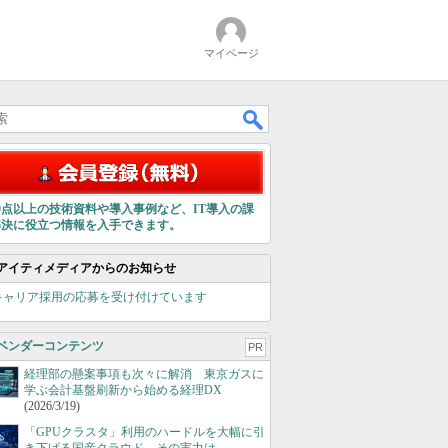
マイページ
00点以上の技術資料や導入事例など、IT導入の課
解決に役立つ情報を入手できます。
アイティメディアからのお知らせ
キャリア採用の応募を受け付けています
ベンダーコンテンツ
PR
経理部の懸案事項も次々に解消 東京ガスに
学ぶ会計基盤刷新から始める経理DX
(2026/3/19)
「GPUクラスタ」利用のハードルを大幅に引