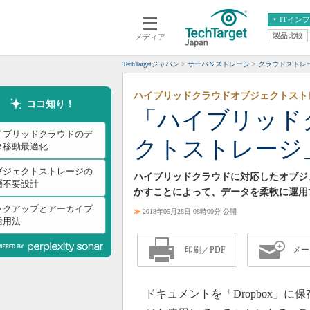
ITイン
製品比較
メディア
クラウド
エンタープライズ
ERP
仮想化
TechTargetジャパン
サーバ＆ストレージ
クラウドストレ
データ分析
サーバ＆ストレージ
ハイブリッドクラウドオブジェクトスト
CX
スマートモバイル
ココ知り！
「ハイブリッド
情報系システム
ネットワーク
イブリッドクラウドのデ
クトストレージ
システム運用管理
タ移動最適化
ブジェクトストレージの
ハイブリッドクラウドに対応したオブジ
層不要設計
かすことによって、データを柔軟に運用
ックアップとアーカイブ
≫
2018年05月28日 08時00分 公開
活用法
印刷／PDF
メー
ドキュメントを「Dropbox」