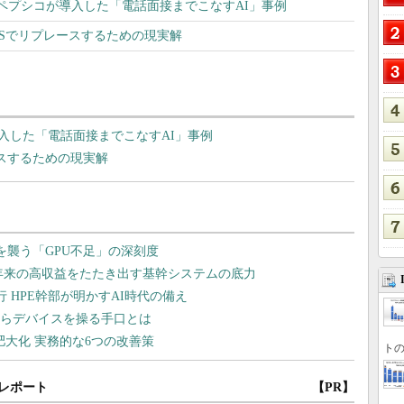
ペプシコが導入した「電話面接までこなすAI」事例
 OS系OSでリプレースするための現実解
入した「電話面接までこなすAI」事例
プレースするための現実解
トの
レポート
【PR】