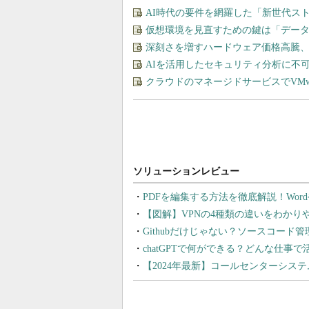
AI時代の要件を網羅した「新世代ス
仮想環境を見直すための鍵は「デー
深刻さを増すハードウェア価格高騰
AIを活用したセキュリティ分析に不
クラウドのマネージドサービスでVMware
PDFを編集する方法を徹底解説！Wor
【図解】VPNの4種類の違いをわか
Githubだけじゃない？ソースコード
chatGPTで何ができる？どんな仕事
【2024年最新】コールセンターシス