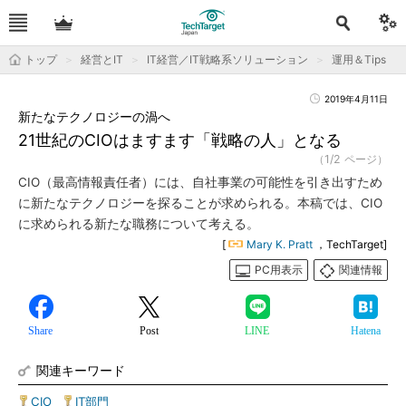
トップ
経営とIT
IT経営／IT戦略系ソリューション
運用＆Tips
2019年4月11日
新たなテクノロジーの渦へ
21世紀のCIOはますます「戦略の人」となる
（1/2 ページ）
CIO（最高情報責任者）には、自社事業の可能性を引き出すため
に新たなテクノロジーを探ることが求められる。本稿では、CIO
に求められる新たな職務について考える。
[
Mary K. Pratt
，TechTarget]
PC用表示
関連情報
Share
Post
LINE
Hatena
関連キーワード
CIO
|
IT部門