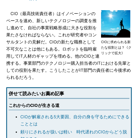
CIO（最高技術責任者）はイノベーションの
ペースを速め、新しいテクノロジーの調査を推
し進めて、自社の事業戦略形成に大きな役割を
果たさなければならない。これが研究者やコン
サルタントの見解だ。CIOの新たな職務として
CIOに求められる新
たな役割とは？《ク
不可欠なことは他にもある。ロボットを臨時雇
リックで拡大》
用してIT人材のギャップを埋める。他のCIOと連
携する。事業部門のテクノロジー購入担当者のITにおける先輩と
しての役割を果たす。こうしたことがIT部門の責任者に今後求め
られるだろう。
併せて読みたいお薦め記事
これからのCIOが生きる道
CIOが解雇される5大要因、自分の身を守るためにできる
こととは
頼りにされるが扱いは軽い 時代遅れのCIOからどう脱