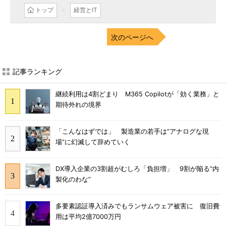
トップ
経営とIT
次のページへ
記事ランキング
継続利用は4割どまり M365 Copilotが「効く業務」と
期待外れの境界
「こんなはずでは」 製造業の若手は“アナログな現
場”に幻滅して辞めていく
DX導入企業の3割超がむしろ「負担増」 9割が陥る“内
製化のわな”
多要素認証導入済みでもランサムウェア被害に 復旧費
用は平均2億7000万円