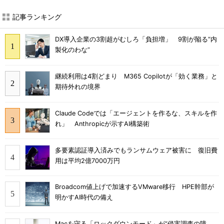
記事ランキング
DX導入企業の3割超がむしろ「負担増」 9割が陥る“内
製化のわな”
継続利用は4割どまり M365 Copilotが「効く業務」と
期待外れの境界
Claude Codeでは「エージェントを作るな、スキルを作
れ」 Anthropicが示すAI構築術
多要素認証導入済みでもランサムウェア被害に 復旧費
用は平均2億7000万円
Broadcom値上げで加速するVMware移行 HPE幹部が
明かすAI時代の備え
Macを守る「ロックダウンモード」が“侵害調査の障