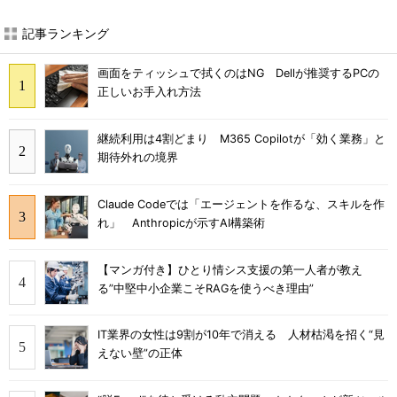
記事ランキング
画面をティッシュで拭くのはNG Dellが推奨するPCの
正しいお手入れ方法
継続利用は4割どまり M365 Copilotが「効く業務」と
期待外れの境界
Claude Codeでは「エージェントを作るな、スキルを作
れ」 Anthropicが示すAI構築術
【マンガ付き】ひとり情シス支援の第一人者が教え
る”中堅中小企業こそRAGを使うべき理由”
IT業界の女性は9割が10年で消える 人材枯渇を招く“見
えない壁”の正体