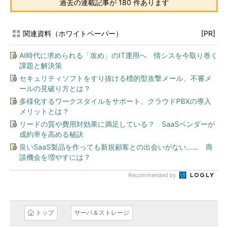
過去の連載記事が 180 件あります
関連資料（ホワイトペーパー）
[PR]
AI時代に求められる「攻め」のIT運用へ 情シスを今取り巻く
課題と解決策
セキュリティソフトをすり抜ける標的型攻撃メール、不審メ
ールの見破り方とは？
多様化するワークスタイルをサポート、クラウドPBXの導入
メリットとは？
リードの質や費用対効果に満足している？ SaaSベンダーが
成約率を高める秘訣
良いSaaS製品を作っても新規顧客との出会いがない…… 商
談機会を増やすには？
Recommended by
トップ
サーバ＆ストレージ