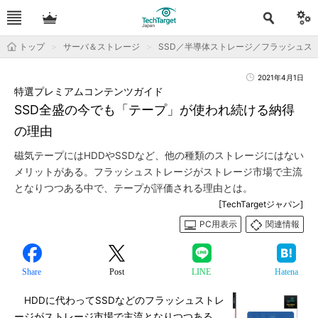
トップ
サーバ＆ストレージ
SSD／半導体ストレージ／フラッシュス
2021年4月1日
特選プレミアムコンテンツガイド
SSD全盛の今でも「テープ」が使われ続ける納得
の理由
磁気テープにはHDDやSSDなど、他の種類のストレージにはない
メリットがある。フラッシュストレージがストレージ市場で主流
となりつつある中で、テープが評価される理由とは。
[TechTargetジャパン]
PC用表示
関連情報
Share
Post
LINE
Hatena
HDDに代わってSSDなどのフラッシュストレ
ージがストレージ市場で主流となりつつある。