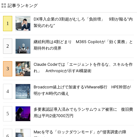
記事ランキング
DX導入企業の3割超がむしろ「負担増」 9割が陥る“内
製化のわな”
継続利用は4割どまり M365 Copilotが「効く業務」と
期待外れの境界
Claude Codeでは「エージェントを作るな、スキルを作
れ」 Anthropicが示すAI構築術
Broadcom値上げで加速するVMware移行 HPE幹部が
明かすAI時代の備え
多要素認証導入済みでもランサムウェア被害に 復旧費
用は平均2億7000万円
Macを守る「ロックダウンモード」が“侵害調査の障